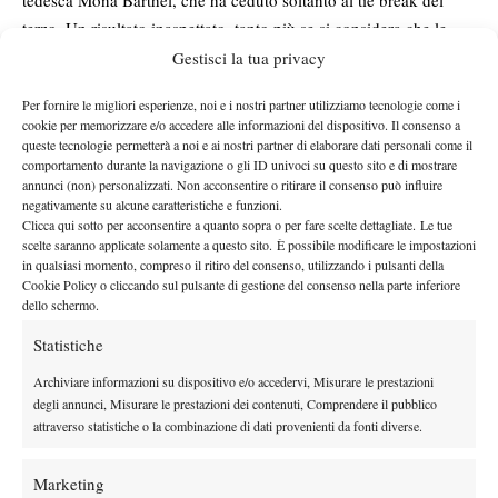
tedesca Mona Barthel, che ha ceduto soltanto al tie break del
terzo. Un risultato inaspettato, tanto più se si considera che le
due si erano incontrate un paio di settimane fa e la Barthel aveva
Gestisci la tua privacy
fatto appena un game: il tennis è così, e la bielorussa è stata
Per fornire le migliori esperienze, noi e i nostri partner utilizziamo tecnologie come i
comunque brava a tirarsi fuori da una situazione difficile.
cookie per memorizzare e/o accedere alle informazioni del dispositivo. Il consenso a
Decisamente minori i problemi per le altre top player: Maria
queste tecnologie permetterà a noi e ai nostri partner di elaborare dati personali come il
comportamento durante la navigazione o gli ID univoci su questo sito e di mostrare
Sharapova e Caroline Wozniacki hanno vinto con un punteggio
annunci (non) personalizzati. Non acconsentire o ritirare il consenso può influire
identico, 6-2 6-0. La russa ha disposto agevolmente della Dulko
negativamente su alcune caratteristiche e funzioni.
mentre la danese, dopo aver subito un break in apertura, non ha
Clicca qui sotto per acconsentire a quanto sopra o per fare scelte dettagliate. Le tue
scelte saranno applicate solamente a questo sito. È possibile modificare le impostazioni
lasciato scampo alla Makarova, incapace di tenere anche una
in qualsiasi momento, compreso il ritiro del consenso, utilizzando i pulsanti della
sola volta la battuta. Qualche game in più lo ha lasciato la
Cookie Policy o cliccando sul pulsante di gestione del consenso nella parte inferiore
Kvitova, che comunque ha rifilato un eloquente 6-1 6-3 alla
dello schermo.
Zheng. Tra le altre ha rischiato grosso la Bartoli, che si è trovata a
Statistiche
un passo dalla sconfitta contro la Lepchenko, prima di spuntarla
Archiviare informazioni su dispositivo e/o accedervi, Misurare le prestazioni
7-5 al terzo.
degli annunci, Misurare le prestazioni dei contenuti, Comprendere il pubblico
Partenze false
attraverso statistiche o la combinazione di dati provenienti da fonti diverse.
Oltre alla Pavlyuchenkova, è caduta qualcun’altra tra le prime
sedici. Jelena Jankovic, ad esempio, si è fatta sorprendere da
Marketing