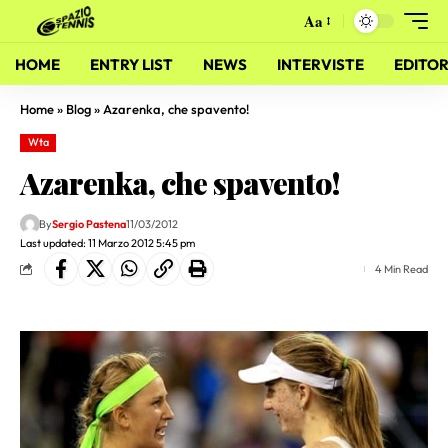
Aa
HOME
ENTRY LIST
NEWS
INTERVISTE
EDITOR
Home
»
Blog
»
Azarenka, che spavento!
Wta
Azarenka, che spavento!
By
Sergio Pastena
11/03/2012
Last updated: 11 Marzo 2012 5:45 pm
4 Min Read