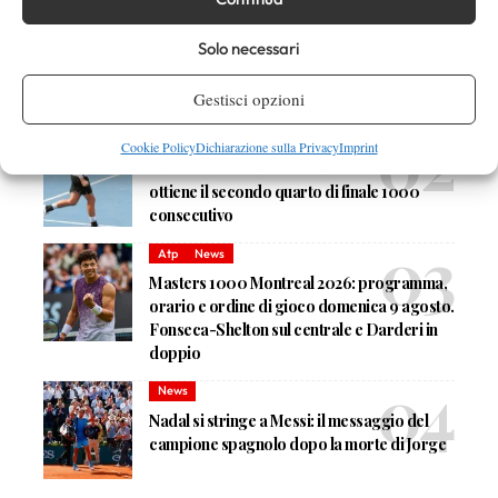
Atp
News
Solo necessari
Pioggia a Montreal: Nakashima-
Rinderknech interrotta, slittano anche
Gestisci opzioni
Jodar-Lehecka e Fils-Norrie
Atp
News
Cookie Policy
Dichiarazione sulla Privacy
Imprint
Masters 1000 Montreal 2026: Darderi
ottiene il secondo quarto di finale 1000
consecutivo
Atp
News
Masters 1000 Montreal 2026: programma,
orario e ordine di gioco domenica 9 agosto.
Fonseca-Shelton sul centrale e Darderi in
doppio
News
Nadal si stringe a Messi: il messaggio del
campione spagnolo dopo la morte di Jorge