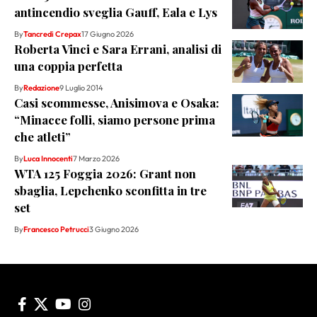
antincendio sveglia Gauff, Eala e Lys
By
Tancredi Crepax
17 Giugno 2026
Roberta Vinci e Sara Errani, analisi di
una coppia perfetta
By
Redazione
9 Luglio 2014
Casi scommesse, Anisimova e Osaka:
“Minacce folli, siamo persone prima
che atleti”
By
Luca Innocenti
7 Marzo 2026
WTA 125 Foggia 2026: Grant non
sbaglia, Lepchenko sconfitta in tre
set
By
Francesco Petrucci
3 Giugno 2026