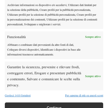
Jamie Hampton, giovane americana che già all’esordio aveva
Archiviare informazioni su dispositivo e/o accedervi, Utilizzare dati limitati per
impressionato lasciando un solo game alla Hercog. Fuori anche
la selezione della pubblicità, Creare profili per la pubblicità personalizzata,
la Lisicki, testa di serie numero undici, spazzata via con un 6-1
Utilizzare profili per la selezione di pubblicità personalizzata, Creare profili per
6-4 dalla Dominguez Lino. Cadono anche la Peng e la Kanepi.
la personalizzazione dei contenuti, Utilizzare profili per la selezione di contenuti
personalizzati, Sviluppare e migliorare i servizi.
Funzionalità
Sempre attivo
TAGGED:
Flavia Pennetta
News
Tennis
Viktoria Azarenka
Abbinare e combinare dati provenienti da altre fonti di dati,
Wta
Wta Indian Wells
Collegare diversi dispositivi, Identificare i dispositivi in base alle
informazioni trasmesse automaticamente.
Garantire la sicurezza, prevenire e rilevare frodi,
correggere errori, Erogare e presentare pubblicità
Sempre attivo
e contenuto, Salvare e comunicare le scelte sulla
Nessun commento
privacy.
Devi essere
connesso
per inviare un commento.
Gestisci 1410 fornitori
Per saperne di più su questi scopi
DI TENDENZA
Continua