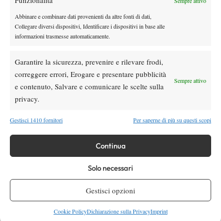
Funzionalità
Sempre attivo
Rusedski sul futuro di Alcaraz: “Non
giocherà lo US Open, forse non lo vedremo
Abbinare e combinare dati provenienti da altre fonti di dati,
più nel 2026”
Collegare diversi dispositivi, Identificare i dispositivi in base alle
informazioni trasmesse automaticamente.
SOCIAL
Garantire la sicurezza, prevenire e rilevare frodi,
correggere errori, Erogare e presentare pubblicità
Facebook
Sempre attivo
e contenuto, Salvare e comunicare le scelte sulla
privacy.
X
Gestisci 1410 fornitori
Per saperne di più su questi scopi
Continua
Instagram
Solo necessari
Gestisci opzioni
Youtube
Cookie Policy
Dichiarazione sulla Privacy
Imprint