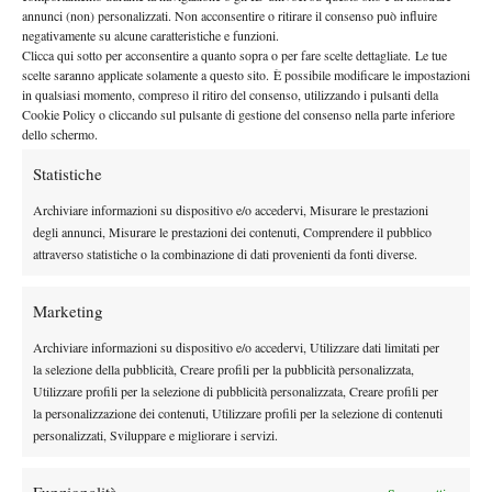
annunci (non) personalizzati. Non acconsentire o ritirare il consenso può influire
negativamente su alcune caratteristiche e funzioni.
Clicca qui sotto per acconsentire a quanto sopra o per fare scelte dettagliate. Le tue
scelte saranno applicate solamente a questo sito. È possibile modificare le impostazioni
DI TENDENZA
in qualsiasi momento, compreso il ritiro del consenso, utilizzando i pulsanti della
Cookie Policy o cliccando sul pulsante di gestione del consenso nella parte inferiore
Atp
News
dello schermo.
Masters 1000 Montreal 2026:
Statistiche
Bolelli/Vavassori fuori al primo turno
Archiviare informazioni su dispositivo e/o accedervi, Misurare le prestazioni
degli annunci, Misurare le prestazioni dei contenuti, Comprendere il pubblico
News
attraverso statistiche o la combinazione di dati provenienti da fonti diverse.
Masters 1000 Cincinnati 2026: forfait di
Quinn, Sonego entra nel tabellone
Marketing
Archiviare informazioni su dispositivo e/o accedervi, Utilizzare dati limitati per
Tennis in TV
la selezione della pubblicità, Creare profili per la pubblicità personalizzata,
Masters 1000 Cincinnati 2026: a che ora e
Utilizzare profili per la selezione di pubblicità personalizzata, Creare profili per
dove vedere il sorteggio del tabellone
la personalizzazione dei contenuti, Utilizzare profili per la selezione di contenuti
personalizzati, Sviluppare e migliorare i servizi.
News