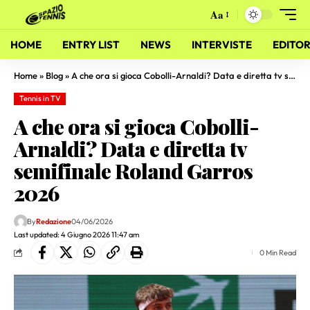
Aa
HOME
ENTRY LIST
NEWS
INTERVISTE
EDITOR
Home
»
Blog
»
A che ora si gioca Cobolli-Arnaldi? Data e diretta tv semifinale Roland Garros 2026
Tennis in TV
A che ora si gioca Cobolli-
Arnaldi? Data e diretta tv
semifinale Roland Garros
2026
By
Redazione
04/06/2026
Last updated: 4 Giugno 2026 11:47 am
0 Min Read