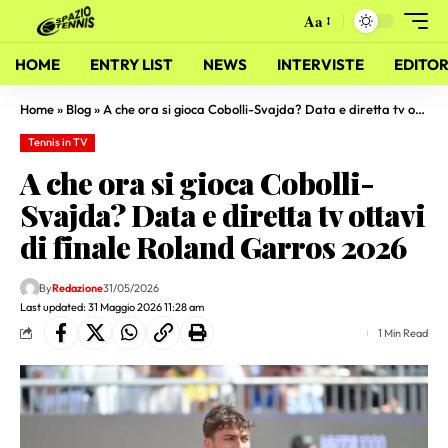
Aa
HOME
ENTRY LIST
NEWS
INTERVISTE
EDITOR
Home
»
Blog
»
A che ora si gioca Cobolli-Svajda? Data e diretta tv ottavi di finale Roland Garros 2026
Tennis in TV
A che ora si gioca Cobolli-
Svajda? Data e diretta tv ottavi
di finale Roland Garros 2026
By
Redazione
31/05/2026
Last updated: 31 Maggio 2026 11:28 am
1 Min Read