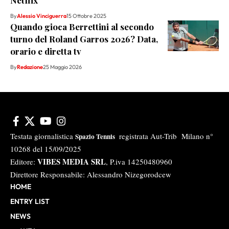
Netflix
By
Alessio Vinciguerra
15 Ottobre 2025
Quando gioca Berrettini al secondo
turno del Roland Garros 2026? Data,
orario e diretta tv
By
Redazione
25 Maggio 2026
Testata giornalistica
registrata Aut-Trib Milano n°
Spazio Tennis
10268 del 15/09/2025
VIBES MEDIA SRL
Editore:
, P.iva 14250480960
Direttore Responsabile: Alessandro Nizegorodcew
HOME
ENTRY LIST
NEWS