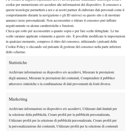
cookie per memorizzare e/o accedere alle informazioni del dispositivo. Il consenso a
come alle ore 11.00 sul Philippe Chatrier.
Il match verrà
queste tecnologie permetterà a noi e ai nostri partner di elaborare dati personali come il
Discovery+ e HBO Max
trasmesso sulle piattaforme
previo
comportamento durante la navigazione o gli ID univoci su questo sito e di mostrare
annunci (non) personalizzati. Non acconsentire o ritirare il consenso può influire
abbonamento.
negativamente su alcune caratteristiche e funzioni.
Clicca qui sotto per acconsentire a quanto sopra o per fare scelte dettagliate. Le tue
scelte saranno applicate solamente a questo sito. È possibile modificare le impostazioni
in qualsiasi momento, compreso il ritiro del consenso, utilizzando i pulsanti della
Cookie Policy o cliccando sul pulsante di gestione del consenso nella parte inferiore
dello schermo.
Statistiche
DI TENDENZA
Archiviare informazioni su dispositivo e/o accedervi, Misurare le prestazioni
Atp
News
degli annunci, Misurare le prestazioni dei contenuti, Comprendere il pubblico
Masters 1000 Montreal 2026:
attraverso statistiche o la combinazione di dati provenienti da fonti diverse.
Bolelli/Vavassori fuori al primo turno
Marketing
News
Archiviare informazioni su dispositivo e/o accedervi, Utilizzare dati limitati per
Masters 1000 Cincinnati 2026: forfait di
la selezione della pubblicità, Creare profili per la pubblicità personalizzata,
Quinn, Sonego entra nel tabellone
Utilizzare profili per la selezione di pubblicità personalizzata, Creare profili per
la personalizzazione dei contenuti, Utilizzare profili per la selezione di contenuti