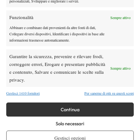
personalizzati, Sviluppare e migliorare i servizi.
Tennis in TV
Masters 1000 Cincinnati 2026: a che ora e
Funzionalità
dove vedere il sorteggio del tabellone
Sempre attivo
Abbinare e combinare dati provenienti da altre fonti di dati,
Collegare diversi dispositivi, Identificare i dispositivi in base alle
News
informazioni trasmesse automaticamente.
Rusedski sul futuro di Alcaraz: “Non
giocherà lo US Open, forse non lo vedremo
più nel 2026”
Garantire la sicurezza, prevenire e rilevare frodi,
correggere errori, Erogare e presentare pubblicità
Sempre attivo
e contenuto, Salvare e comunicare le scelte sulla
SOCIAL
privacy.
Facebook
Gestisci 1410 fornitori
Per saperne di più su questi scopi
Continua
X
Solo necessari
Gestisci opzioni