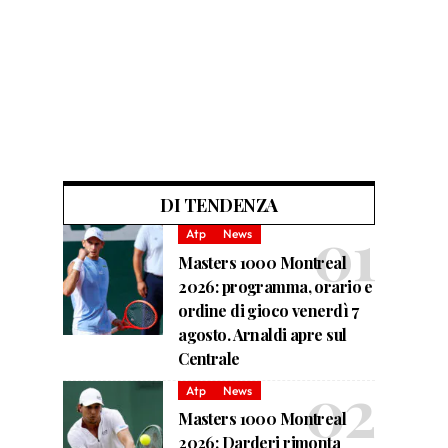
DI TENDENZA
Atp
News
Masters 1000 Montreal
2026: programma, orario e
ordine di gioco venerdì 7
agosto. Arnaldi apre sul
Centrale
Atp
News
Masters 1000 Montreal
2026: Darderi rimonta