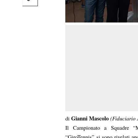
Gianni Mascolo
di
(Fiduciario 
Il Campionato a Squadre “Me
“GiroTennis” si sono rivelati an