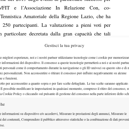
o/FIT e l’Associazione In Relazione Con, co-
tà Tennistica Amatoriale della Regione Lazio, che ha
e 250 partecipanti. La valutazione a pieni voti per
n particolare decretata dalla gran capacità che tali
in alto quei valori di cultura sportiva, di cui c’è un
Gestisci la tua privacy
tà. Tali attività amatoriale hanno infatti raggiunto
le migliori esperienze, noi e i nostri partner utilizziamo tecnologie come i cookie per memorizzar
ti momenti d’aggregazione e socializzazione per i
e informazioni del dispositivo. Il consenso a queste tecnologie permetterà a noi e ai nostri partne
to, privilegiando principalmente la dimensione sociale
ati personali come il comportamento durante la navigazione o gli ID univoci su questo sito e di 
n) personalizzati. Non acconsentire o ritirare il consenso può influire negativamente su alcune
uella agonistica, permettendo ai partecipanti di
che e funzioni.
otto per acconsentire a quanto sopra o per fare scelte dettagliate. Le tue scelte saranno applicate
tennis e sottolineando un vero e proprio “trionfo”
 È possibile modificare le impostazioni in qualsiasi momento, compreso il ritiro del consenso, ut
 il benessere psico-fisico dell’individuo. Lo spirito
la Cookie Policy o cliccando sul pulsante di gestione del consenso nella parte inferiore dello sc
zioni si è rivelato come un approccio estremamente
che
s, sia nei confronti di tutti quei giovani che da poco
e informazioni su dispositivo e/o accedervi, Misurare le prestazioni degli annunci, Misurare le
rci, sia nei confronti dei meno giovani che hanno
ni dei contenuti, Comprendere il pubblico attraverso statistiche o la combinazione di dati proveni
rse.
rsi in gioco in un torneo. Osservare giovani e meno