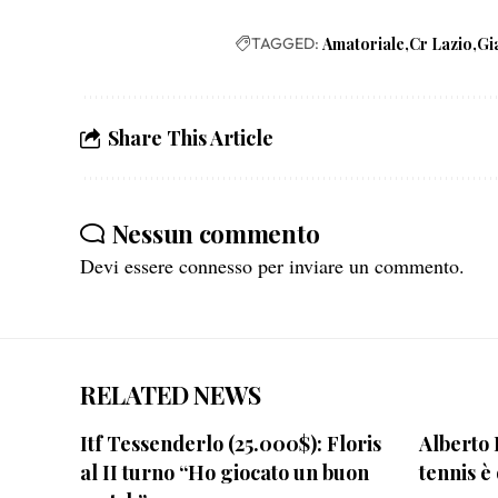
TAGGED:
Amatoriale
Cr Lazio
Gi
Share This Article
Nessun commento
Devi essere
connesso
per inviare un commento.
RELATED NEWS
Itf Tessenderlo (25.000$): Floris
Alberto B
al II turno “Ho giocato un buon
tennis è