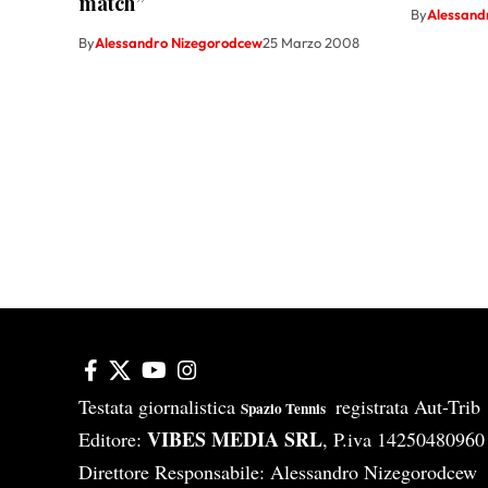
match”
By
Alessand
By
Alessandro Nizegorodcew
25 Marzo 2008
Testata giornalistica
registrata Aut-Tri
Spazio Tennis
VIBES MEDIA SRL
Editore:
, P.iva 14250480960
Direttore Responsabile: Alessandro Nizegorodcew