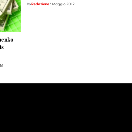
By
Redazione
3 Maggio 2012
chenko
is
16