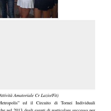
Attività Amatoriale Cr Lazio/Fit)
tropolis” ed il Circuito di Tornei Individuali
che nel 2013 degli eventi di particolare successo per