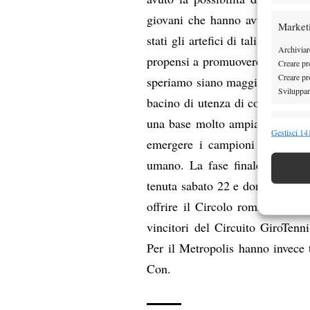
giovani che hanno avuto la poss
Market
stati gli artefici di tali relazio
Archiviare
propensi a promuovere tali attiv
Creare pro
Creare pro
speriamo siano maggiormente in
Sviluppare
bacino di utenza di coloro che p
una base molto ampia può esser
Funzion
Gestisci 141
emergere i campioni del nostro
Abbinare e
umano. La fase finale delle du
Identifica
tenuta sabato 22 e domenica 23 
Garanti
offrire il Circolo romano “Eur
Erogare
vincitori del Circuito GiroTenn
scelte 
Per il Metropolis hanno invece 
Con.