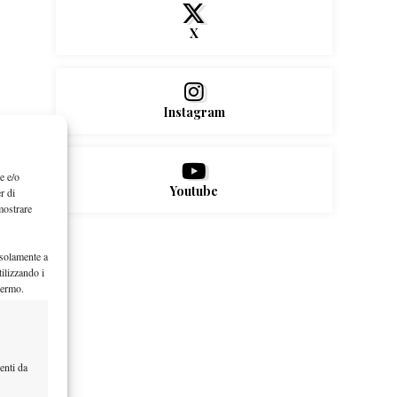
X
Instagram
e e/o
Youtube
r di
mostrare
 solamente a
ilizzando i
hermo.
enti da