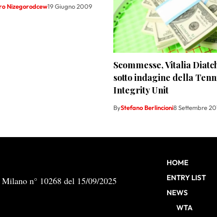
ro Nizegorodcew
19 Giugno 2009
Scommesse, Vitalia Diat
sotto indagine della Tenn
Integrity Unit
By
Stefano Berlincioni
8 Settembre 20
HOME
ENTRY LIST
b Milano n° 10268 del 15/09/2025
NEWS
WTA