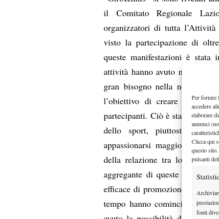
il Comitato Regionale Lazi
organizzatori di tutta l’Attivi
visto la partecipazione di oltr
queste manifestazioni è stata i
attività hanno avuto nel portare 
gran bisogno nella nostra Socie
Per fornire 
l’obiettivo di creare importan
accedere all
partecipanti. Ciò è stato ottenu
elaborare d
annunci (no
dello sport, piuttosto che q
caratteristi
Clicca qui s
appassionarsi maggiormente al 
questo sito.
della relazione tra lo sport ed
pulsanti del
aggregante di queste manifesta
Statisti
efficace di promozione del tenni
Archiviar
tempo hanno cominciato a gioca
prestazio
fonti dive
avuto la possibilità di rimette