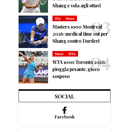
Shang e vola agli ottavi
Atp
News
Masters 1000 Montreal
2026: medical time out per
Shang contro Darderi
News
Wta
WTA 1000 Toronto 2026:
pioggia pesante, gioco
sospeso
SOCIAL
Facebook