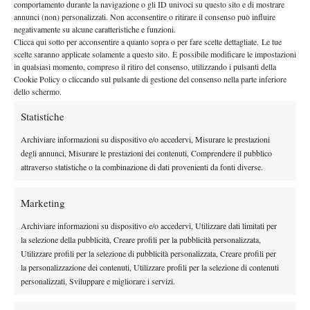
comportamento durante la navigazione o gli ID univoci su questo sito e di mostrare
annunci (non) personalizzati. Non acconsentire o ritirare il consenso può influire
negativamente su alcune caratteristiche e funzioni.
Clicca qui sotto per acconsentire a quanto sopra o per fare scelte dettagliate. Le tue
scelte saranno applicate solamente a questo sito. È possibile modificare le impostazioni
in qualsiasi momento, compreso il ritiro del consenso, utilizzando i pulsanti della
Nessun commento
Cookie Policy o cliccando sul pulsante di gestione del consenso nella parte inferiore
Devi essere
connesso
per inviare un commento.
dello schermo.
Statistiche
Archiviare informazioni su dispositivo e/o accedervi, Misurare le prestazioni
DI TENDENZA
degli annunci, Misurare le prestazioni dei contenuti, Comprendere il pubblico
Atp
News
attraverso statistiche o la combinazione di dati provenienti da fonti diverse.
Pioggia a Montreal: Nakashima-
Rinderknech interrotta, slittano anche
Marketing
Jodar-Lehecka e Fils-Norrie
Archiviare informazioni su dispositivo e/o accedervi, Utilizzare dati limitati per
Atp
News
la selezione della pubblicità, Creare profili per la pubblicità personalizzata,
Masters 1000 Montreal 2026: Darderi
Utilizzare profili per la selezione di pubblicità personalizzata, Creare profili per
ottiene il secondo quarto di finale 1000
la personalizzazione dei contenuti, Utilizzare profili per la selezione di contenuti
consecutivo
personalizzati, Sviluppare e migliorare i servizi.
Atp
News