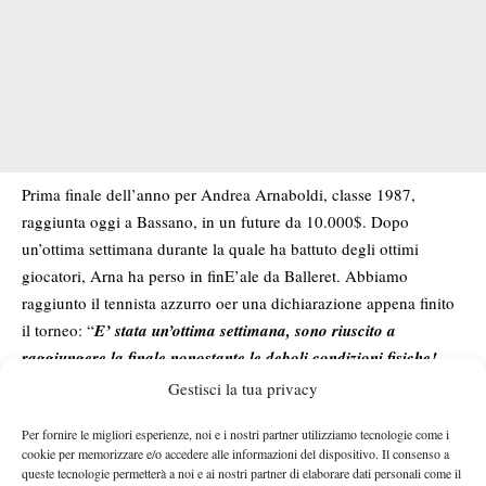
Prima finale dell’anno per Andrea Arnaboldi, classe 1987,
raggiunta oggi a Bassano, in un future da 10.000$. Dopo
un’ottima settimana durante la quale ha battuto degli ottimi
giocatori, Arna ha perso in finE’ale da Balleret. Abbiamo
raggiunto il tennista azzurro oer una dichiarazione appena finito
il torneo: “
E’ stata un’ottima settimana, sono riuscito a
raggiungere la finale nonostante le deboli condizioni fisiche!
Spero che sia solo l’inizio di una lunga serie
” E lo spero anche
Gestisci la tua privacy
io che mi sono professato grande tifoso di Andrea quando tra gli
Per fornire le migliori esperienze, noi e i nostri partner utilizziamo tecnologie come i
addetti ai lavori lo scetticismo e l’ironia regnavano..
cookie per memorizzare e/o accedere alle informazioni del dispositivo. Il consenso a
queste tecnologie permetterà a noi e ai nostri partner di elaborare dati personali come il