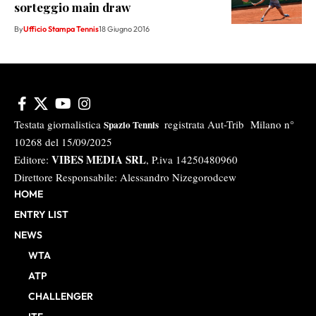
sorteggio main draw
By
Ufficio Stampa Tennis
18 Giugno 2016
Testata giornalistica
registrata Aut-Trib Milano n°
Spazio Tennis
10268 del 15/09/2025
VIBES MEDIA SRL
Editore:
, P.iva 14250480960
Direttore Responsabile: Alessandro Nizegorodcew
HOME
ENTRY LIST
NEWS
WTA
ATP
CHALLENGER