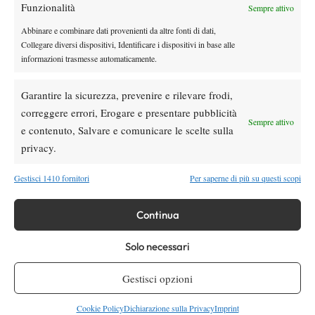
Funzionalità
Sempre attivo
Masters 1000 Montreal 2026: programma,
orario e ordine di gioco domenica 9 agosto.
Abbinare e combinare dati provenienti da altre fonti di dati,
Fonseca-Shelton sul centrale e Darderi in
Collegare diversi dispositivi, Identificare i dispositivi in base alle
doppio
informazioni trasmesse automaticamente.
News
Garantire la sicurezza, prevenire e rilevare frodi,
Nadal si stringe a Messi: il messaggio del
correggere errori, Erogare e presentare pubblicità
campione spagnolo dopo la morte di Jorge
Sempre attivo
e contenuto, Salvare e comunicare le scelte sulla
privacy.
SOCIAL
Gestisci 1410 fornitori
Per saperne di più su questi scopi
Facebook
Continua
Solo necessari
X
Gestisci opzioni
Cookie Policy
Dichiarazione sulla Privacy
Imprint