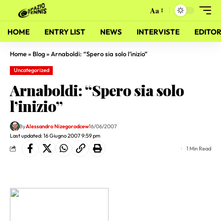
Aa
HOME
ENTRY LIST
NEWS
INTERVISTE
EDITOR
Home
»
Blog
»
Arnaboldi: “Spero sia solo l’inizio”
Uncategorized
Arnaboldi: “Spero sia solo
l’inizio”
By
Alessandro Nizegorodcew
16/06/2007
Last updated: 16 Giugno 2007 9:59 pm
1 Min Read