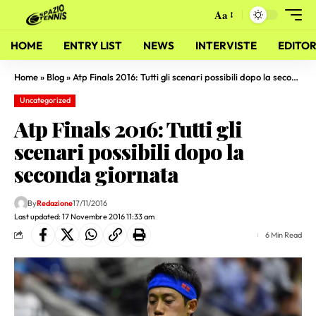
Aa
HOME
ENTRY LIST
NEWS
INTERVISTE
EDITOR
Home
»
Blog
»
Atp Finals 2016: Tutti gli scenari possibili dopo la seconda giornata
Uncategorized
Atp Finals 2016: Tutti gli
scenari possibili dopo la
seconda giornata
By
Redazione
17/11/2016
Last updated: 17 Novembre 2016 11:33 am
6 Min Read