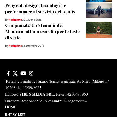
Peugeot: design, tecnologia e
performance al servizio del tennis
By
Redazione
20 Giugno 2015
Campionato U 16 femminile,
Mantova: ottimo esordio per le teste
di serie
By
Redazione
8 Settembre 2016
Testata giornalistica
registrata Aut-Trib Milano n°
Spazio Tennis
10268 del 15/09/2025
VIBES MEDIA SRL
Editore:
, P.iva 14250480960
Direttore Responsabile: Alessandro Nizegorodcew
HOME
ENTRY LIST