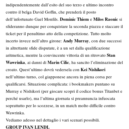
indipendentemente dall’esito del suo terzo e ultimo incontro
contro il belga David Goffin, che prenderà il posto
Dominic Thiem
Milos Raonic
dell’infortunato Gael Monfils.
e
si
sfideranno dunque per conquistare la seconda piazza e staccare il
ticket per il penultimo atto della competizione. Tutto molto
Andy Murray
incerto invece nell’altro girone:
, con due successi
in altrettante sfide disputate, è a un set dalla qualificazione
Stan
aritmetica, mentre la convincente
vittoria di un ritrovato
Wawrinka
Marin Cilic
, ai danni di
, ha sancito l’eliminazione del
Kei Nishikori
croato. Quest’ultimo dovrà vedersela con
nell’ultimo turno, col giapponese ancora in piena corsa per
qualificarsi. Situazione complicata: i bookmakers puntano su
Murray e Nishikori (per giocare scopri il
codice bonus Titanbet e
perché usarlo
), ma l’ultima giornata si preannuncia infuocata
soprattutto per lo scozzese, in un match molto difficile contro
Wawrinka.
Vediamo adesso nel dettaglio i vari scenari possibili.
GROUP IVAN LENDL