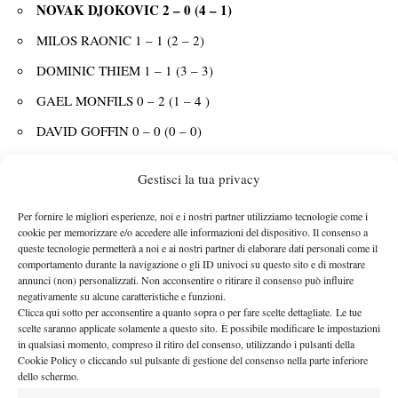
NOVAK DJOKOVIC 2 – 0 (4 – 1)
MILOS RAONIC 1 – 1 (2 – 2)
DOMINIC THIEM 1 – 1 (3 – 3)
GAEL MONFILS 0 – 2 (1 – 4 )
DAVID GOFFIN 0 – 0 (0 – 0)
Ultima giornata
Gestisci la tua privacy
Novak Djokovic – David Goffin
Milos Raonic – Dominic Thiem
Per fornire le migliori esperienze, noi e i nostri partner utilizziamo tecnologie come i
cookie per memorizzare e/o accedere alle informazioni del dispositivo. Il consenso a
GROUP JOHN MCENROE
queste tecnologie permetterà a noi e ai nostri partner di elaborare dati personali come il
comportamento durante la navigazione o gli ID univoci su questo sito e di mostrare
Marin
Una sola cosa è certa per quanto riguarda questo girone:
annunci (non) personalizzati. Non acconsentire o ritirare il consenso può influire
Cilic è fuori dai giochi
Rimangono dunque gli altri tre in
.
negativamente su alcune caratteristiche e funzioni.
Clicca qui sotto per acconsentire a quanto sopra o per fare scelte dettagliate. Le tue
corsa per i primi due posti, e cioè Andy Murray, Kei Nishikori
scelte saranno applicate solamente a questo sito. È possibile modificare le impostazioni
e Stan Wawrinka
. Al numero 1 del mondo basterà vincere un set
in qualsiasi momento, compreso il ritiro del consenso, utilizzando i pulsanti della
contro l’elvetico per conquistare aritmeticamente la semifinale e,
Cookie Policy o cliccando sul pulsante di gestione del consenso nella parte inferiore
dello schermo.
solo se contemporaneamente Nishikori non dovesse chiudere la