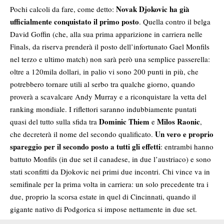
Novak Djokovic ha già
Pochi calcoli da fare, come detto:
ufficialmente conquistato il primo posto
. Quella contro il belga
David Goffin (che, alla sua prima apparizione in carriera nelle
Finals, da riserva prenderà il posto dell’infortunato Gael Monfils
nel terzo e ultimo match) non sarà però una semplice passerella:
oltre a 120mila dollari, in palio vi sono 200 punti in più, che
potrebbero tornare utili al serbo tra qualche giorno, quando
proverà a scavalcare Andy Murray e a riconquistare la vetta del
ranking mondiale. I riflettori saranno indubbiamente puntati
Dominic Thiem
Milos Raonic
quasi del tutto sulla sfida tra
e
,
Un vero e proprio
che decreterà il nome del secondo qualificato.
spareggio per il secondo posto a tutti gli effetti
: entrambi hanno
battuto Monfils (in due set il canadese, in due l’austriaco) e sono
stati sconfitti da Djokovic nei primi due incontri. Chi vince va in
semifinale per la prima volta in carriera: un solo precedente tra i
due, proprio la scorsa estate in quel di Cincinnati, quando il
gigante nativo di Podgorica si impose nettamente in due set.