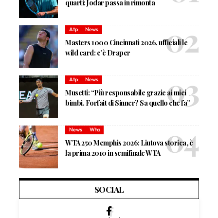
quarti: Jodar passa in rimonta
Atp
News
Masters 1000 Cincinnati 2026, ufficiali le
wild card: c’è Draper
Atp
News
Musetti: “Più responsabile grazie ai miei
bimbi. Forfait di Sinner? Sa quello che fa”
News
Wta
WTA 250 Memphis 2026: Liutova storica, è
la prima 2010 in semifinale WTA
SOCIAL