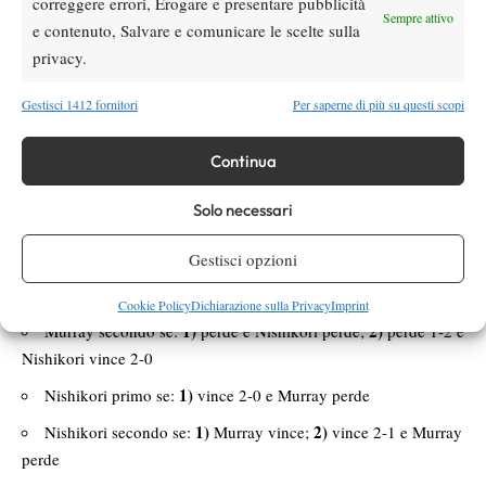
correggere errori, Erogare e presentare pubblicità
ANDY MURRAY 2 – 0 (4 – 1)
Sempre attivo
e contenuto, Salvare e comunicare le scelte sulla
KEI NISHIKORI 1 – 1 (3 – 2)
privacy.
STAN WAWRINKA 1 – 1 (2 – 2)
Gestisci 1412 fornitori
Per saperne di più su questi scopi
MARIN CILIC 0 – 2 (0 – 4)
Ultima giornata
Continua
Andy Murray – Stan Wawrinka
Solo necessari
Kei Nishikori – Marin Cilic
In sintesi
Gestisci opzioni
1)
2)
Murray primo se:
vince;
perde 1-2 e Nishikori non vince
2-0
Cookie Policy
Dichiarazione sulla Privacy
Imprint
1)
2)
Murray secondo se:
perde e Nishikori perde;
perde 1-2 e
Nishikori vince 2-0
1)
Nishikori primo se:
vince 2-0 e Murray perde
1)
2)
Nishikori secondo se:
Murray vince;
vince 2-1 e Murray
perde