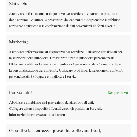
pratica Cilic in due parziali, anche il primo posto; in caso di
Statistiche
sconfitta, Murray dovrà invece sperare nella simultanea sconfitta
Archiviare informazioni su dispositivo e/o accedervi, Misurare le prestazioni
del giapponese per qualificarsi come secondo (Wawrinka a quel
degli annunci, Misurare le prestazioni dei contenuti, Comprendere il pubblico
punto passerebbe come primo). Fronte Nishikori: il nativo di
attraverso statistiche o la combinazione di dati provenienti da fonti diverse.
Shimane giungerebbe in semifinale in caso di vittoria contro Cilic
(addirittura da primo nel girone se batterà in due set il croato e
Marketing
contemporaneamente Wawrinka batterà Murray); in caso di
Archiviare informazioni su dispositivo e/o accedervi, Utilizzare dati limitati per
sconfitta, invece, il tennista asiatico deve sperare in un successo
la selezione della pubblicità, Creare profili per la pubblicità personalizzata,
di Murray sullo svizzero, contro il quale, a parità di numero di
Utilizzare profili per la selezione di pubblicità personalizzata, Creare profili per
la personalizzazione dei contenuti, Utilizzare profili per la selezione di contenuti
vittorie, si è aggiudicato lo scontro diretto. Analizziamo la
personalizzati, Sviluppare e migliorare i servizi.
situazione di Wawrinka: l’elvetico ha solo un risultato a
disposizione per conquistare al 100% la quarta semifinale
Funzionalità
Sempre attivo
consecutiva all’O2 Arena, la vittoria in due set contro Murray; in
caso di successo al terzo parziale, infatti, il trentunenne di
Abbinare e combinare dati provenienti da altre fonti di dati,
Collegare diversi dispositivi, Identificare i dispositivi in base alle
Losanna passerebbe il turno solo in caso di contemporanea
informazioni trasmesse automaticamente.
sconfitta di Nishikori. Naturalmente, il tennista rossocrociato
verrebbe automaticamente eliminato se non dovesse superare il
Garantire la sicurezza, prevenire e rilevare frodi,
britannico.