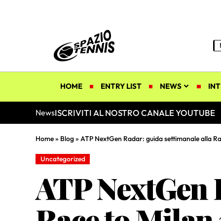
HOME
ENTRY LIST
NEWS
INT
ISCRIVITI AL NOSTRO CANALE YOUTUBE
News
Home
»
Blog
»
ATP NextGen Radar: guida settimanale alla Ra
Uncategorized
ATP NextGen R
Race to Milan 