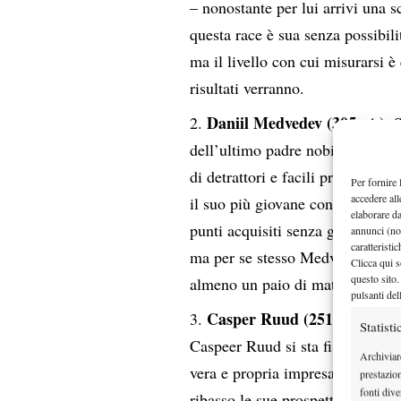
– nonostante per lui arrivi una sc
questa race è sua senza possibil
ma il livello con cui misurarsi è
risultati verranno.
Daniil Medvedev (305 pt.)
. 
dell’ultimo padre nobile del ten
di detrattori e facili profeti con
Per fornire 
accedere all
il suo più giovane connazionale 
elaborare d
punti acquisiti senza grandi sodd
annunci (no
caratteristi
ma per se stesso Medvedev dovrà
Clicca qui s
questo sito.
almeno un paio di match di fila,
pulsanti del
Casper Ruud (251 pt.)
. A B
Statisti
Caspeer Ruud si sta fisiologicam
Archiviar
vera e propria impresa combinata
prestazio
fonti dive
ribasso le sue prospettive, ma u