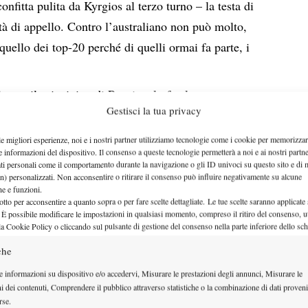
onfitta pulita da Kyrgios al terzo turno – la testa di
ità di appello. Contro l’australiano non può molto,
 quello dei top-20 perché di quelli ormai fa parte, i
Stecca il principino di Russia e lo fa al cospetto
Gestisci la tua privacy
nis del suo Paese, quel Michail Juzhnyj che a dispetto
tinua a sprazzi a imporre la sua legge sul circuito. Per
le migliori esperienze, noi e i nostri partner utilizziamo tecnologie come i cookie per memorizzar
e informazioni del dispositivo. Il consenso a queste tecnologie permetterà a noi e ai nostri partne
appuntamento rimandato a data da destinarsi e venti
ati personali come il comportamento durante la navigazione o gli ID univoci su questo sito e di 
isfazioni. Chi gli sta dietro non scalpita follemente,
n) personalizzati. Non acconsentire o ritirare il consenso può influire negativamente su alcune
che e funzioni.
 puntare a qualcosa di più e tornare a vincere
otto per acconsentire a quanto sopra o per fare scelte dettagliate. Le tue scelte saranno applicate
 È possibile modificare le impostazioni in qualsiasi momento, compreso il ritiro del consenso, ut
 cosa che non accade dal 250 di Marsiglia.
la Cookie Policy o cliccando sul pulsante di gestione del consenso nella parte inferiore dello sc
rasile abbandonato e carnevale concluso, l’hype di
che
ente ridimensionando. Nulla che tolga valore alla
e informazioni su dispositivo e/o accedervi, Misurare le prestazioni degli annunci, Misurare le
 dal norvegese a Rio né certamente un rivalutare al
ni dei contenuti, Comprendere il pubblico attraverso statistiche o la combinazione di dati proveni
rse.
n periodo di risultati così non poteva conoscere