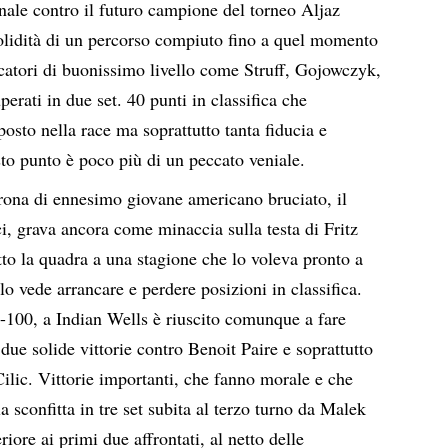
inale contro il futuro campione del torneo Aljaz
lidità di un percorso compiuto fino a quel momento
ocatori di buonissimo livello come Struff, Gojowczyk,
erati in due set. 40 punti in classifica che
posto nella race ma soprattutto tanta fiducia e
sto punto è poco più di un peccato veniale.
rona di ennesimo giovane americano bruciato, il
, grava ancora come minaccia sulla testa di Fritz
tto la quadra a una stagione che lo voleva pronto a
lo vede arrancare e perdere posizioni in classifica.
p-100, a Indian Wells è riuscito comunque a fare
due solide vittorie contro Benoit Paire e soprattutto
lic. Vittorie importanti, che fanno morale e che
 sconfitta in tre set subita al terzo turno da Malek
riore ai primi due affrontati, al netto delle