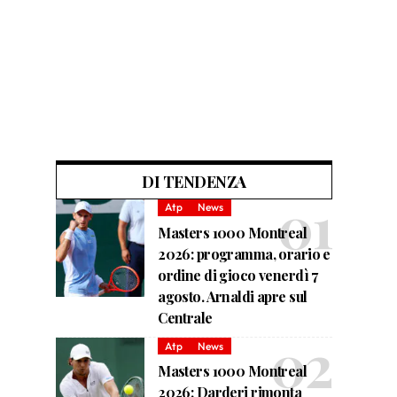
DI TENDENZA
Atp
News
Masters 1000 Montreal
2026: programma, orario e
ordine di gioco venerdì 7
agosto. Arnaldi apre sul
Centrale
Atp
News
Masters 1000 Montreal
2026: Darderi rimonta