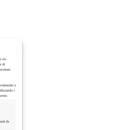
e e/o
r di
mostrare
 solamente a
ilizzando i
hermo.
enti da