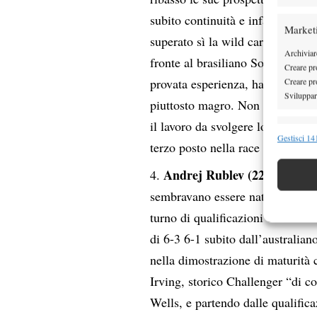
subito continuità e infatti Ruud
Market
superato sì la wild card locale 
Archiviare
fronte al brasiliano Souza, cert
Creare pro
provata esperienza, ha ceduto 5-
Creare pro
Sviluppare
piuttosto magro. Non è quello ch
il lavoro da svolgere lo svolger
Funzion
Gestisci 141
terzo posto nella race anche per 
Abbinare e
Identifica
Andrej Rublev (221 pt.)
. Le
sembravano essere nate sotto un 
Garanti
turno di qualificazioni del ricc
Erogare
di 6-3 6-1 subito dall’australia
scelte 
nella dimostrazione di maturità 
Irving, storico Challenger “di 
Wells, e partendo dalle qualificaz