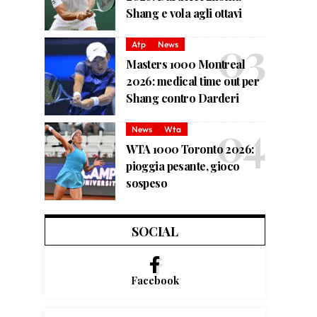
Shang e vola agli ottavi
Atp
News
Masters 1000 Montreal
2026: medical time out per
Shang contro Darderi
News
Wta
WTA 1000 Toronto 2026:
pioggia pesante, gioco
sospeso
SOCIAL
Facebook