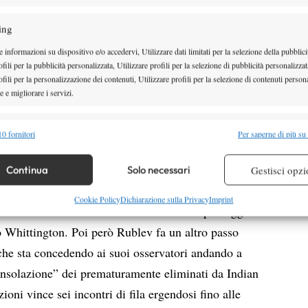
 durante il Challenger cileno di Chacantun ha
ing
Soto al primo turno con un agile 6-2 6-1 ma poi di
 informazioni su dispositivo e/o accedervi, Utilizzare dati limitati per la selezione della pubblici
amente non un maestro della racchetta ma giocatore di
fili per la pubblicità personalizzata, Utilizzare profili per la selezione di pubblicità personalizzat
7 6-4 7-5 tornando a casa con un bottino di punti
fili per la personalizzazione dei contenuti, Utilizzare profili per la selezione di contenuti persona
 e migliorare i servizi.
e ora deve interessare al norvegese, questo è certo, e
à sicuramente meglio con i suoi tempi. Mantiene il
alità
Semp
0 fornitori
Per saperne di più su
l’altrui inappetenza.
 combinare dati provenienti da altre fonti di dati, Collegare diversi dispositivi,
re i dispositivi in base alle informazioni trasmesse automaticamente.
 quasi due settimane del quasi slam di Indian Wells
Continua
Solo necessari
Gestisci opzi
cattivo auspicio per Rublev, subito fuori al primo
re la sicurezza, prevenire e rilevare frodi, correggere errori,
Cookie Policy
Dichiarazione sulla Privacy
Imprint
o Masters1000 californiano e con il severo punteggio
 e presentare pubblicità e contenuto, Salvare e comunicare le
Semp
no Whittington. Poi però Rublev fa un altro passo
sulla privacy.
che sta concedendo ai suoi osservatori andando a
consolazione” dei prematuramente eliminati da Indian
ioni vince sei incontri di fila ergendosi fino alle