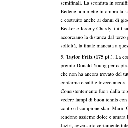
semifinali. La sconfitta in semif
Bedene non mette in ombra la so
e costruito anche ai danni di gi
Becker e Jeremy Chardy, tutti sup
accorciano la distanza dal terzo 
solidità, la finale mancata a que
Taylor Fritz (175 pt.)
. La co
premio Donald Young per capirci
che non ha ancora trovato del tu
conferme e salti e invece ancora 
Consistentemente fuori dalla to
vedere lampi di buon tennis con 
contro il campione slam Marin Ci
rendono assieme dolce e amara la
Jaziri, avversario certamente infe