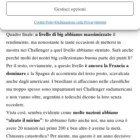
perso Di Mauro, Crugnola, Marrai e Arnaboldi
e se teniamo
Gestisci opzioni
botta è solo per le “retrocessioni” di Giannessi e Vagnozzi e per
gli ingressi di Ghedin e Tommy Fabbiano. Argentina e Germania,
Cookie Policy
Dichiarazione sulla Privacy
Imprint
però, ora sono distanti mentre nel 2011 erano ad un passo.
a livello di big abbiamo massimizzato
Quadro finale:
il
rendimento, ma nonostante le tante occasioni di mettersi in
mostra nei Challenger a quel livello abbiamo stentato. Sarà anche
perché molti dei nostri big collezionano buona parte dei punti lì?
è ancora la Francia a
Per il resto, ovviamente, a questo livello
dominare
e la Spagna di accontenta del terzo posto, scavalcata
anche dagli americani. I brasiliani si affacciano nelle classifiche
ma troppo spesso sono impantanati nei Challenger sudamericani
e non vanno oltre, argentini e tedeschi dicono la loro senza
eccedere.
molte nazioni abbiano
Vista così, sembra evidente come
“alzato il mirino”
: lo abbiamo fatto anche noi, ma una cosa è
avere 20 tennisti nei primi 200 e ben altro è averne la metà.
Chiusura catastrofica? Per niente, ma questo è un anno decisivo: