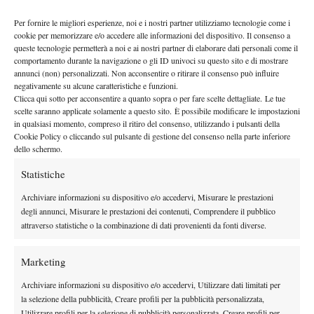
Per fornire le migliori esperienze, noi e i nostri partner utilizziamo tecnologie come i
cookie per memorizzare e/o accedere alle informazioni del dispositivo. Il consenso a
queste tecnologie permetterà a noi e ai nostri partner di elaborare dati personali come il
comportamento durante la navigazione o gli ID univoci su questo sito e di mostrare
annunci (non) personalizzati. Non acconsentire o ritirare il consenso può influire
negativamente su alcune caratteristiche e funzioni.
Clicca qui sotto per acconsentire a quanto sopra o per fare scelte dettagliate. Le tue
scelte saranno applicate solamente a questo sito. È possibile modificare le impostazioni
in qualsiasi momento, compreso il ritiro del consenso, utilizzando i pulsanti della
i problemi degli italiani
In questa fascia
emergono in maniera
Cookie Policy o cliccando sul pulsante di gestione del consenso nella parte inferiore
sostanziale e sostanziosa: se tra i Top 100 riusciamo ad
dello schermo.
alle spalle c’è ben
agganciarci finalmente al treno delle big,
Statistiche
poco
. In particolare abbiamo Matteo Viola, Potito Starace e
Archiviare informazioni su dispositivo e/o accedervi, Misurare le prestazioni
Gianluca Naso (per un soffio). Attenuanti ce ne sono, basti
degli annunci, Misurare le prestazioni dei contenuti, Comprendere il pubblico
pensare alla stagione sfortunata di Giannessi, ma la realtà è che
attraverso statistiche o la combinazione di dati provenienti da fonti diverse.
anche negli anni scorsi in questa fascia pativamo.
Il verbo patire, invece, gli spagnoli non lo conoscono: la loro
Marketing
ha superato addirittura quella
seconda fascia è solidissima e
Archiviare informazioni su dispositivo e/o accedervi, Utilizzare dati limitati per
francese
. In questa zona vanno bene, e non è una sorpresa,
la selezione della pubblicità, Creare profili per la pubblicità personalizzata,
anche i tedeschi, che producono una marea di comprimari. A
Utilizzare profili per la selezione di pubblicità personalizzata, Creare profili per