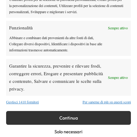
anche gli Usa sembrano adagiarsi lentamente sulla
proposito,
la personalizzazione dei contenuti, Utilizzare profili per la selezione di contenuti
strada della quantità
personalizzati, Sviluppare e migliorare i servizi.
: ora che hanno serie difficoltà a tirare fuori
un Top Ten, son venuti fuori tanti giocatori tra i 100 e i 200.
uno stato di salute non eccelso
Funzionalità
Tra le nazioni che confermano
Sempre attivo
c’è la Russia
: son passati i tempi dei Kafelnikov e dei Safin e
Abbinare e combinare dati provenienti da altre fonti di dati,
sembrano tornati quelli di inizio anni ’90, quando dietro
Collegare diversi dispositivi, Identificare i dispositivi in base alle
informazioni trasmesse automaticamente.
Cherkasov, Chesnokov e Volkov c’era praticamente il vuoto.
Aria di Challenger
Garantire la sicurezza, prevenire e rilevare frodi,
correggere errori, Erogare e presentare pubblicità
Sempre attivo
e contenuto, Salvare e comunicare le scelte sulla
privacy.
Gestisci 1410 fornitori
Per saperne di più su questi scopi
Continua
Anche qui, e questa è una sorpresa, soffriamo un po’, anche se
Solo necessari
rispetto all’anno scorso abbiamo
meno della fascia precedente: