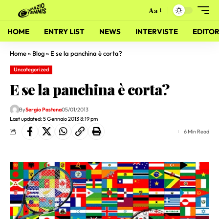
Aa
HOME
ENTRY LIST
NEWS
INTERVISTE
EDITOR
Home
»
Blog
»
E se la panchina è corta?
Uncategorized
E se la panchina è corta?
By
Sergio Pastena
05/01/2013
Last updated: 5 Gennaio 2013 8:19 pm
6 Min Read