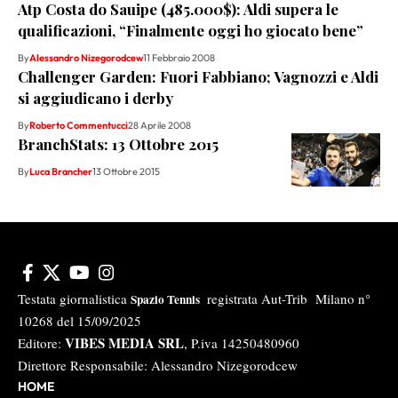
Atp Costa do Sauipe (485.000$): Aldi supera le
qualificazioni, “Finalmente oggi ho giocato bene”
By
Alessandro Nizegorodcew
11 Febbraio 2008
Challenger Garden: Fuori Fabbiano; Vagnozzi e Aldi
si aggiudicano i derby
By
Roberto Commentucci
28 Aprile 2008
BranchStats: 13 Ottobre 2015
By
Luca Brancher
13 Ottobre 2015
Testata giornalistica
registrata Aut-Trib Milano n°
Spazio Tennis
10268 del 15/09/2025
VIBES MEDIA SRL
Editore:
, P.iva 14250480960
Direttore Responsabile: Alessandro Nizegorodcew
HOME