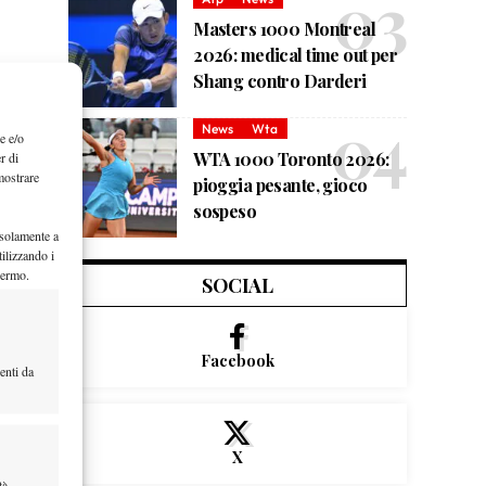
Masters 1000 Montreal
2026: medical time out per
Shang contro Darderi
News
Wta
e e/o
r di
WTA 1000 Toronto 2026:
mostrare
pioggia pesante, gioco
sospeso
 solamente a
ilizzando i
hermo.
SOCIAL
Facebook
enti da
X
tà,