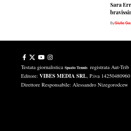
Sara Err
bravissi
By
Giulio Ga
Testata giornalistica
registrata Aut-Tri
Spazio Tennis
VIBES MEDIA SRL
Editore:
, P.iva 14250480960
Direttore Responsabile: Alessandro Nizegorodcew