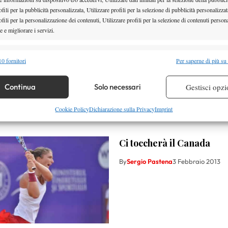
fili per la pubblicità personalizzata, Utilizzare profili per la selezione di pubblicità personalizzat
fili per la personalizzazione dei contenuti, Utilizzare profili per la selezione di contenuti persona
 e migliorare i servizi.
alità
Semp
0 fornitori
Per saperne di più su
 combinare dati provenienti da altre fonti di dati, Collegare diversi dispositivi,
re i dispositivi in base alle informazioni trasmesse automaticamente.
Continua
Solo necessari
Gestisci opzi
re la sicurezza, prevenire e rilevare frodi, correggere errori,
Cookie Policy
Dichiarazione sulla Privacy
Imprint
 e presentare pubblicità e contenuto, Salvare e comunicare le
Semp
sulla privacy.
Ci toccherà il Canada
By
Sergio Pastena
3 Febbraio 2013