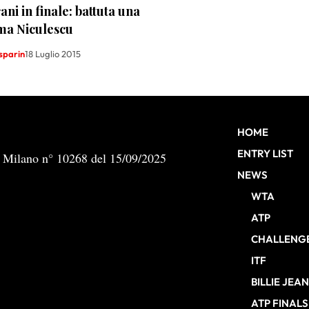
ani in finale: battuta una
ma Niculescu
sparin
18 Luglio 2015
HOME
ENTRY LIST
b Milano n° 10268 del 15/09/2025
NEWS
WTA
ATP
CHALLENG
ITF
BILLIE JEA
ATP FINALS