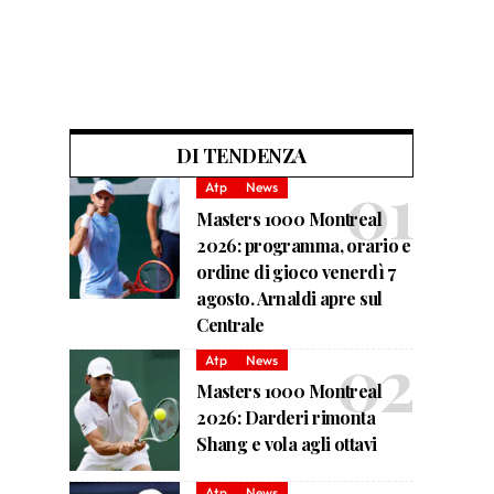
DI TENDENZA
Atp
News
Masters 1000 Montreal
2026: programma, orario e
ordine di gioco venerdì 7
agosto. Arnaldi apre sul
Centrale
Atp
News
Masters 1000 Montreal
2026: Darderi rimonta
Shang e vola agli ottavi
Atp
News