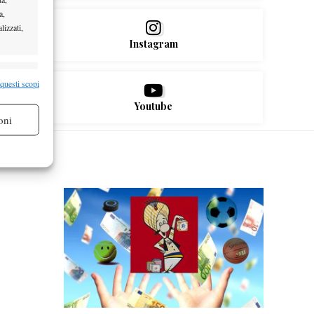
a,
lizzati,
Instagram
re attivo
 questi scopi
Youtube
oni
re attivo