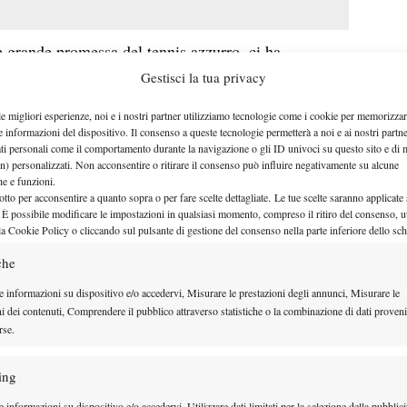
e grande promessa del tennis azzurro, ci ha
ni fisiche: “
Ho appena lasciato da parte le
Gestisci la tua privacy
dovrei tornare in campo.
“
le migliori esperienze, noi e i nostri partner utilizziamo tecnologie come i cookie per memorizzar
e informazioni del dispositivo. Il consenso a queste tecnologie permetterà a noi e ai nostri partne
ati personali come il comportamento durante la navigazione o gli ID univoci su questo sito e di 
n) personalizzati. Non acconsentire o ritirare il consenso può influire negativamente su alcune
che e funzioni.
Facebook
otto per acconsentire a quanto sopra o per fare scelte dettagliate. Le tue scelte saranno applicate
 È possibile modificare le impostazioni in qualsiasi momento, compreso il ritiro del consenso, ut
la Cookie Policy o cliccando sul pulsante di gestione del consenso nella parte inferiore dello sc
che
e informazioni su dispositivo e/o accedervi, Misurare le prestazioni degli annunci, Misurare le
ni dei contenuti, Comprendere il pubblico attraverso statistiche o la combinazione di dati proveni
rse.
ing
 informazioni su dispositivo e/o accedervi, Utilizzare dati limitati per la selezione della pubblici