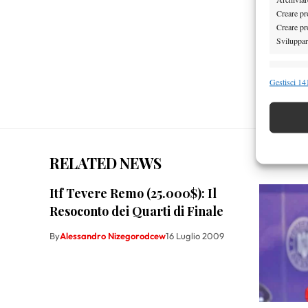
Creare pro
Creare pro
Sviluppare
Funzion
Gestisci 141
Abbinare e
Identifica
Garanti
RELATED NEWS
Erogare
scelte 
Itf Tevere Remo (25.000$): Il
Resoconto dei Quarti di Finale
By
Alessandro Nizegorodcew
16 Luglio 2009