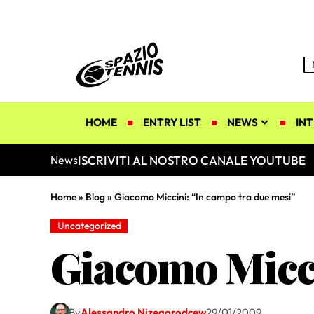
HOME
ENTRY LIST
NEWS
INT
ISCRIVITI AL NOSTRO CANALE YOUTUBE
News
Home
»
Blog
»
Giacomo Miccini: “In campo tra due mesi”
Uncategorized
Giacomo Micci
By
Alessandro Nizegorodcew
29/01/2009