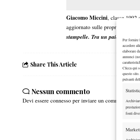
Giacomo Miccini
, classe 1992 
aggiornato sulle proprie condizio
stampelle. Tra un paio di mesi 
Per fornire 
accedere all
elaborare d
annunci (no
caratteristi
Share This Article
Clicca qui s
questo sito.
pulsanti del
Nessun commento
Statisti
Devi essere
connesso
per inviare un commento.
Archiviar
prestazio
fonti dive
Market
Archiviare