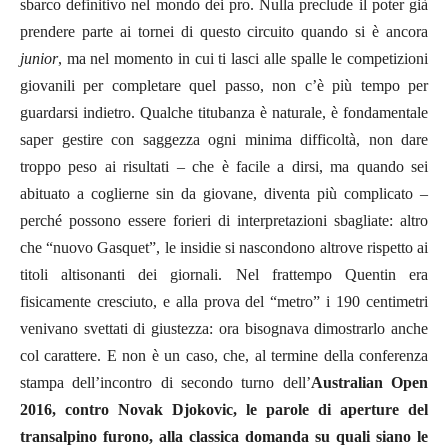
sbarco definitivo nel mondo dei pro. Nulla preclude il poter già
prendere parte ai tornei di questo circuito quando si è ancora
junior
, ma nel momento in cui ti lasci alle spalle le competizioni
giovanili per completare quel passo, non c’è più tempo per
guardarsi indietro. Qualche titubanza è naturale, è fondamentale
saper gestire con saggezza ogni minima difficoltà, non dare
troppo peso ai risultati – che è facile a dirsi, ma quando sei
abituato a coglierne sin da giovane, diventa più complicato –
perché possono essere forieri di interpretazioni sbagliate: altro
che “nuovo Gasquet”, le insidie si nascondono altrove rispetto ai
titoli altisonanti dei giornali. Nel frattempo Quentin era
fisicamente cresciuto, e alla prova del “metro” i 190 centimetri
venivano svettati di giustezza: ora bisognava dimostrarlo anche
col carattere. E non è un caso, che, al termine della conferenza
stampa dell’incontro di secondo turno dell’
Australian Open
2016, contro Novak Djokovic, le parole di aperture del
transalpino furono, alla classica domanda su quali siano le