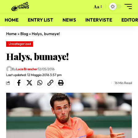
Aa
HOME
ENTRY LIST
NEWS
INTERVISTE
EDITOR
Home
»
Blog
»
Halys, bumaye!
Uncategorized
Halys, bumaye!
By
Luca Brancher
12/05/2016
Last updated: 12 Maggio 2016 3:57 pm
16 Min Read