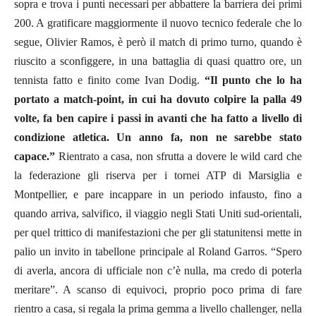
sopra
e trova i punti necessari per abbattere la barriera dei primi
200. A gratificare maggiormente il nuovo tecnico federale che lo
segue, Olivier Ramos, è però il match di primo turno, quando è
riuscito a sconfiggere, in una battaglia di quasi quattro ore, un
tennista fatto e finito come Ivan Dodig.
“Il punto che lo ha
portato a match-point, in cui ha dovuto colpire la palla 49
volte, fa ben capire i passi in avanti che ha fatto a livello di
condizione atletica. Un anno fa, non ne sarebbe stato
capace.”
Rientrato a casa, non sfrutta a dovere le wild card che
la federazione gli riserva per i tornei ATP di Marsiglia e
Montpellier, e pare incappare in un periodo infausto, fino a
quando arriva, salvifico, il viaggio negli Stati Uniti sud-orientali,
per quel trittico di manifestazioni che per gli statunitensi mette in
palio un invito in tabellone principale al Roland Garros. “Spero
di averla, ancora di ufficiale non c’è nulla, ma credo di poterla
meritare”. A scanso di equivoci, proprio poco prima di fare
rientro a casa, si regala la prima gemma a livello challenger, nella