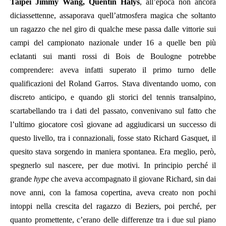
Taipei Jimmy Wang, Quentin Halys
, all’epoca non ancora
diciassettenne, assaporava quell’atmosfera magica che soltanto
un ragazzo che nel giro di qualche mese passa dalle vittorie sui
campi del campionato nazionale under 16 a quelle ben più
eclatanti sui manti rossi di Bois de Boulogne potrebbe
comprendere: aveva infatti superato il primo turno delle
qualificazioni del Roland Garros. Stava diventando uomo, con
discreto anticipo, e quando gli storici del tennis transalpino,
scartabellando tra i dati del passato, convenivano sul fatto che
l’ultimo giocatore così giovane ad aggiudicarsi un successo di
questo livello, tra i connazionali, fosse stato Richard Gasquet, il
quesito stava sorgendo in maniera spontanea. Era meglio, però,
spegnerlo sul nascere, per due motivi. In principio perché il
grande
hype
che aveva accompagnato il giovane Richard, sin dai
nove anni, con la famosa copertina, aveva creato non pochi
intoppi nella crescita del ragazzo di Beziers, poi perché, per
quanto promettente, c’erano delle differenze tra i due sul piano