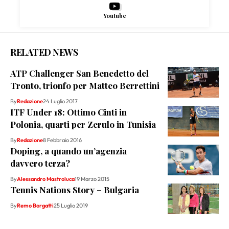
Youtube
RELATED NEWS
ATP Challenger San Benedetto del
Tronto, trionfo per Matteo Berrettini
By
Redazione
24 Luglio 2017
ITF Under 18: Ottimo Cinti in
Polonia, quarti per Zerulo in Tunisia
By
Redazione
8 Febbraio 2016
Doping, a quando un’agenzia
davvero terza?
By
Alessandro Mastroluca
19 Marzo 2015
Tennis Nations Story – Bulgaria
By
Remo Borgatti
25 Luglio 2019