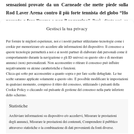
sensazioni provate da un Carneade che mette piede sulla
Rod Laver Arena contro il più forte tennista del globo “Ho
provato a fare l’uomo e non il ragazzino
”. Però, direte voi, se
Gestisci la tua privacy
nel giro di un anno siamo passati dai timori del lasciare le
giovani leve al fare “l’uomo” contro il campionissimo serbo
Per fornire le migliori esperienze, noi e i nostri partner utilizziamo tecnologie come i
tante cose poi storte non devono essere andate.
cookie per memorizzare e/o accedere alle informazioni del dispositivo. Il consenso a
queste tecnologie permetterà a noi e ai nostri partner di elaborare dati personali come il
In effetti l’anno di apprendistato di Halys conosce molti alti e
comportamento durante la navigazione o gli ID univoci su questo sito e di mostrare
pochi bassi. Memore del primo
future
vinto già nella stagione
annunci (non) personalizzati. Non acconsentire o ritirare il consenso può influire
negativamente su alcune caratteristiche e funzioni.
precedente in Grecia, Quentin parte subito forte nella “terza
Clicca qui sotto per acconsentire a quanto sopra o per fare scelte dettagliate. Le tue
Serie” del tennis professionistico, collezionando due finali nei
scelte saranno applicate solamente a questo sito. È possibile modificare le impostazioni
in qualsiasi momento, compreso il ritiro del consenso, utilizzando i pulsanti della
primi tornei del circuito ITF che l’Italia ospita. Mostra dunque
Cookie Policy o cliccando sul pulsante di gestione del consenso nella parte inferiore
una certa continuità, e presto la doppia finale viene soppiantata
dello schermo.
da un
doppio titolo con un back-to-back tra Poitiers (un
Statistiche
caso?) e Shrewsbury degno di rispetto: siamo a fine marzo e
Archiviare informazioni su dispositivo e/o accedervi, Misurare le prestazioni
Quentin, coi fatti più che con le parole, fa capire di quale
degli annunci, Misurare le prestazioni dei contenuti, Comprendere il pubblico
pasta sia fatto
; non a caso risulta tra i giocatori ad aver
attraverso statistiche o la combinazione di dati provenienti da fonti diverse.
collezionato più punti nei tornei minori. La situazione non passa