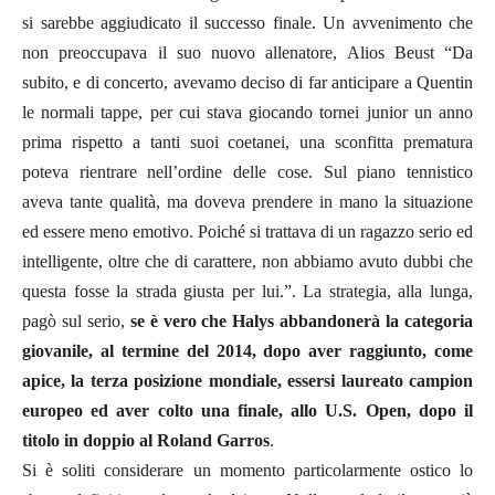
si sarebbe aggiudicato il successo finale. Un avvenimento che
non preoccupava il suo nuovo allenatore, Alios Beust “Da
subito, e di concerto, avevamo deciso di far anticipare a Quentin
le normali tappe, per cui stava giocando tornei junior un anno
prima rispetto a tanti suoi coetanei, una sconfitta prematura
poteva rientrare nell’ordine delle cose. Sul piano tennistico
aveva tante qualità, ma doveva prendere in mano la situazione
ed essere meno emotivo. Poiché si trattava di un ragazzo serio ed
intelligente, oltre che di carattere, non abbiamo avuto dubbi che
questa fosse la strada giusta per lui.”. La strategia, alla lunga,
pagò sul serio,
se è vero che Halys abbandonerà la categoria
giovanile, al termine del 2014, dopo aver raggiunto, come
apice, la terza posizione mondiale, essersi laureato campion
europeo ed aver colto una finale, allo U.S. Open, dopo il
titolo in doppio al Roland Garros
.
Si è soliti considerare un momento particolarmente ostico lo