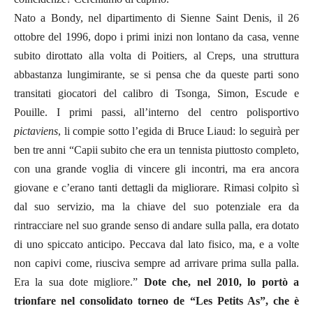
Nato a Bondy, nel dipartimento di Sienne Saint Denis, il 26
ottobre del 1996, dopo i primi inizi non lontano da casa, venne
subito dirottato alla volta di Poitiers, al Creps, una struttura
abbastanza lungimirante, se si pensa che da queste parti sono
transitati giocatori del calibro di Tsonga, Simon, Escude e
Pouille. I primi passi, all’interno del centro polisportivo
pictaviens
, li compie sotto l’egida di Bruce Liaud: lo seguirà per
ben tre anni “Capii subito che era un tennista piuttosto completo,
con una grande voglia di vincere gli incontri, ma era ancora
giovane e c’erano tanti dettagli da migliorare. Rimasi colpito sì
dal suo servizio, ma la chiave del suo potenziale era da
rintracciare nel suo grande senso di andare sulla palla, era dotato
di uno spiccato anticipo. Peccava dal lato fisico, ma, e a volte
non capivi come, riusciva sempre ad arrivare prima sulla palla.
Era la sua dote migliore.”
Dote che, nel 2010, lo portò a
trionfare nel consolidato torneo de “Les Petits As”, che è