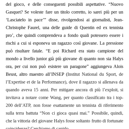
del gioco, e delle conseguenti possibili aspettative. “Nuovo
Gasquet? Se voleste fare un titolo corretto, io sarei più per un
‘Lasciatelo in pace’” disse, rivolgendosi ai giornalisti, Jean-
Christophe Faurel, una delle guide di Quentin ed ex tennista
pro’, che quindi comprendeva a fondo quali potessero essere i
rischi a cui si esponeva un ragazzo così giovane. La pressione
può risultare fatale. “E poi Richard era stato campione del
mondo a livello junior già più giovane di quanto non sia Halys
ora, per cui non può esistere un paragone” aggiungeva Alois
Beust, altro maestro all’INSEP (
Institut National du Sport, de
l’Expertise et de la Performance), dove il ragazzo si allenava da
quando aveva 15 anni. Per mitigare ancora di più l’exploit, si
invitava a notare come Wang, per quanto classificato tra i top-
200 dell’ATP, non fosse esattamente un tennista di riferimento
sulla terra battuta “Non ci gioca quasi mai.” Possibile, quindi,
che la vittoria del giovane Halys fosse soltanto frutto di fortunate
coincidenze? Cerchiamo di capirlo.