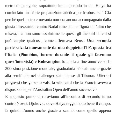
metro di paragone, soprattutto in un periodo in cui Halys ha
cominciato una forte preparazione atletica per irrobustirsi.” Già
perché quel metro e novanta non era ancora accompagnato dalla
giusta attrezzatura: contro Nadal rimedia una figura tutt’altro che
misera, ma non sono assolutamente questi gli incontri da cui si
può carpire qualcosa, come affermava Beust.
Una seconda
parte salvata nuovamente da una doppietta ITF, questa tra
l’Italia (Piombino, torneo durante il quale gli facemmo
quest’intervista
) e Roheampton
lo lancia a fine anno verso la
200esima posizione mondiale, graduatoria sfiorata anche grazie
alla semifinale nel challenger statunitense di Tiburon. Ulteriori
progressi che gli sono valsi la wild-card che la Francia aveva a
disposizione per l’Australian Open dell’anno successivo.
E a questo punto ci ritroviamo all’incontro di secondo turno
contro Novak Djokovic, dove Halys regge molto bene il campo,
fa quindi l’uomo anche grazie a scambi come quello appena