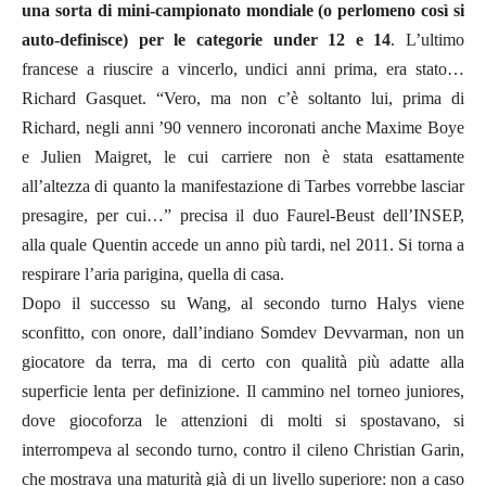
una sorta di mini-campionato mondiale (o perlomeno così si
auto-definisce) per le categorie under 12 e 14
. L’ultimo
francese a riuscire a vincerlo, undici anni prima, era stato…
Richard Gasquet. “Vero, ma non c’è soltanto lui, prima di
Richard, negli anni ’90 vennero incoronati anche Maxime Boye
e Julien Maigret, le cui carriere non è stata esattamente
all’altezza di quanto la manifestazione di Tarbes vorrebbe lasciar
presagire, per cui…” precisa il duo Faurel-Beust dell’INSEP,
alla quale Quentin accede un anno più tardi, nel 2011. Si torna a
respirare l’aria parigina, quella di casa.
Dopo il successo su Wang, al secondo turno Halys viene
sconfitto, con onore, dall’indiano Somdev Devvarman, non un
giocatore da terra, ma di certo con qualità più adatte alla
superficie lenta per definizione. Il cammino nel torneo juniores,
dove giocoforza le attenzioni di molti si spostavano, si
interrompeva al secondo turno, contro il cileno Christian Garin,
che mostrava una maturità già di un livello superiore: non a caso