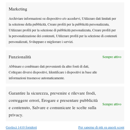
assolutamente inosservata ai vertici della FFT, che senza perdere
Marketing
tempo decidono di riservare una wild-card per il Roland Garros
Archiviare informazioni su dispositivo e/o accedervi, Utilizzare dati limitati per
al giovane parigino. Che a distanza di due anni può dunque
la selezione della pubblicità, Creare profili per la pubblicità personalizzata,
Utilizzare profili per la selezione di pubblicità personalizzata, Creare profili per
chiudere quel discorso aperto contro Jimmy Wang: bisognerà
la personalizzazione dei contenuti, Utilizzare profili per la selezione di contenuti
capire quale sarà il suo avversario, sebbene un episodio rischia
personalizzati, Sviluppare e migliorare i servizi.
di gettare un’ombra poco rassicurante sul futuro del transalpino.
Da qualche anno, a Nizza, si disputa una delle competizioni che
Funzionalità
Sempre attivo
coprono un periodo
abbastanza sui generis
all’interno del
Abbinare e combinare dati provenienti da altre fonti di dati,
calendario mondiale, ovvero la settimana antecedente ad uno
Collegare diversi dispositivi, Identificare i dispositivi in base alle
informazioni trasmesse automaticamente.
Slam: al maschile può sempre scaturire la sorpresa, e Halys,
dopo aver racimolato due
wild card
nei challenger transalpini,
Garantire la sicurezza, prevenire e rilevare frodi,
decide che è tempo di testare in maniera più approfondita le
correggere errori, Erogare e presentare pubblicità
proprie qualità sulla terra battuta. L’incidenza delle partite
Sempre attivo
e contenuto, Salvare e comunicare le scelte sulla
giocate sulla polvere di mattone rosso rispetto a quelle totali è
privacy.
piuttosto irrisoria “E’ un giocatore versatile, buono per tutte le
superfici, ma sul veloce ha avuto sicuramente un impatto
Gestisci 1410 fornitori
Per saperne di più su questi scopi