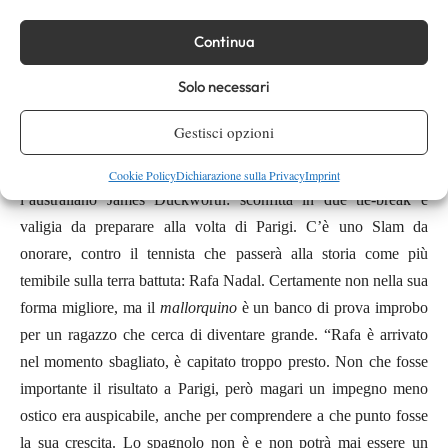
diverso”. Dopo la vittoria sul convertito doppista argentino
Guillermo Duran, per un posto nel main draw
Quentin se la
Continua
deve vedere col bombardiere australiano Samuel Groth, ma
Solo necessari
preferisce non scendere in campo: poco prima dell’incontro,
infatti, un attacco di tachicardia
lo sorprese e lo gettò in un
Gestisci opzioni
rapido sconforto. Fortunatamente l’episodio rimane isolato e non
gli impedisce di scendere in campo come
lucky loser
contro
Cookie Policy
Dichiarazione sulla Privacy
Imprint
l’australiano James Duckworth: sconfitta in due tie-break e
valigia da preparare alla volta di Parigi. C’è uno Slam da
onorare, contro il tennista che passerà alla storia come più
temibile sulla terra battuta: Rafa Nadal. Certamente non nella sua
forma migliore, ma il
mallorquino
è un banco di prova improbo
per un ragazzo che cerca di diventare grande. “Rafa è arrivato
nel momento sbagliato, è capitato troppo presto. Non che fosse
importante il risultato a Parigi, però magari un impegno meno
ostico era auspicabile, anche per comprendere a che punto fosse
la sua crescita. Lo spagnolo non è e non potrà mai essere un