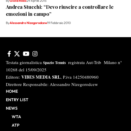
By
Giulia Rossi
29 Aprile 2015
Andrea Stucchi: “Devo riuscire a controllare le
emozioni in campo”
By
Alessandro Nizegorodcew
19 Febbraio 2010
Testata giornalistica
registrata Aut-Trib Milano n°
Spazio Tennis
10268 del 15/09/2025
VIBES MEDIA SRL
Editore:
, P.iva 14250480960
Direttore Responsabile: Alessandro Nizegorodcew
HOME
ENTRY LIST
NEWS
WTA
ATP