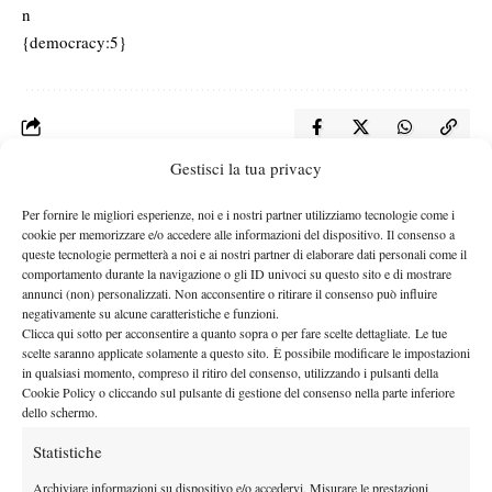
n
{democracy:5}
Gestisci la tua privacy
Nessun commento
Per fornire le migliori esperienze, noi e i nostri partner utilizziamo tecnologie come i
Devi essere
connesso
per inviare un commento.
cookie per memorizzare e/o accedere alle informazioni del dispositivo. Il consenso a
queste tecnologie permetterà a noi e ai nostri partner di elaborare dati personali come il
comportamento durante la navigazione o gli ID univoci su questo sito e di mostrare
annunci (non) personalizzati. Non acconsentire o ritirare il consenso può influire
negativamente su alcune caratteristiche e funzioni.
DI TENDENZA
Clicca qui sotto per acconsentire a quanto sopra o per fare scelte dettagliate. Le tue
Atp
News
scelte saranno applicate solamente a questo sito. È possibile modificare le impostazioni
in qualsiasi momento, compreso il ritiro del consenso, utilizzando i pulsanti della
Masters 1000 Montreal 2026:
Cookie Policy o cliccando sul pulsante di gestione del consenso nella parte inferiore
Bolelli/Vavassori fuori al primo turno
dello schermo.
Statistiche
News
Archiviare informazioni su dispositivo e/o accedervi, Misurare le prestazioni
Masters 1000 Cincinnati 2026: forfait di