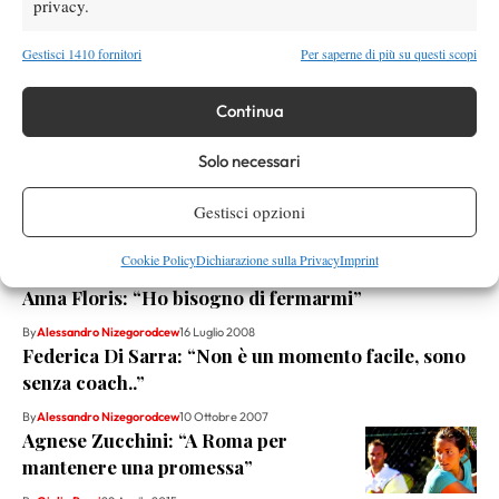
privacy.
Gestisci 1410 fornitori
Per saperne di più su questi scopi
Instagram
Continua
Solo necessari
Youtube
Gestisci opzioni
RELATED NEWS
Cookie Policy
Dichiarazione sulla Privacy
Imprint
Anna Floris: “Ho bisogno di fermarmi”
By
Alessandro Nizegorodcew
16 Luglio 2008
Federica Di Sarra: “Non è un momento facile, sono
senza coach..”
By
Alessandro Nizegorodcew
10 Ottobre 2007
Agnese Zucchini: “A Roma per
mantenere una promessa”