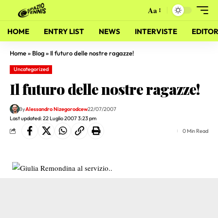
Aa
HOME
ENTRY LIST
NEWS
INTERVISTE
EDITOR
Home
»
Blog
»
Il futuro delle nostre ragazze!
Uncategorized
Il futuro delle nostre ragazze!
By
Alessandro Nizegorodcew
22/07/2007
Last updated: 22 Luglio 2007 3:23 pm
0 Min Read