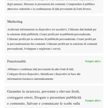
degli annunci, Misurare le prestazioni dei contenuti, Comprendere il pubblico
Quinn, Sonego entra nel tabellone
attraverso statistiche o la combinazione di dati provenienti da fonti diverse.
Tennis in TV
Marketing
Masters 1000 Cincinnati 2026: a che ora e
Archiviare informazioni su dispositivo e/o accedervi, Utilizzare dati limitati per
dove vedere il sorteggio del tabellone
la selezione della pubblicità, Creare profili per la pubblicità personalizzata,
Utilizzare profili per la selezione di pubblicità personalizzata, Creare profili per
News
la personalizzazione dei contenuti, Utilizzare profili per la selezione di contenuti
personalizzati, Sviluppare e migliorare i servizi.
Rusedski sul futuro di Alcaraz: “Non
giocherà lo US Open, forse non lo vedremo
più nel 2026”
Funzionalità
Sempre attivo
Abbinare e combinare dati provenienti da altre fonti di dati,
SOCIAL
Collegare diversi dispositivi, Identificare i dispositivi in base alle
informazioni trasmesse automaticamente.
Facebook
Garantire la sicurezza, prevenire e rilevare frodi,
correggere errori, Erogare e presentare pubblicità
Sempre attivo
e contenuto, Salvare e comunicare le scelte sulla
X