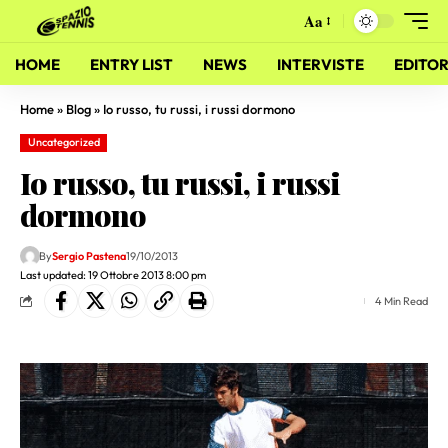
Aa
HOME
ENTRY LIST
NEWS
INTERVISTE
EDITOR
Home
»
Blog
»
Io russo, tu russi, i russi dormono
Uncategorized
Io russo, tu russi, i russi
dormono
By
Sergio Pastena
19/10/2013
Last updated: 19 Ottobre 2013 8:00 pm
4 Min Read