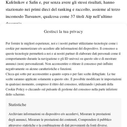
Kafelnikov e Safin e, pur senza avere gli stessi risultati, hanno
stazionato nei primi dieci del ranking e raccolto, assieme al terzo
incomodo Tursunov, qualcosa come 37 titoli Atp nell’ultimo
decennio.
E ora?
Gestisci la tua privacy
in tre sommano 93
Beh, ora ci sono sempre quei tre, che però
Per fornire le migliori esperienze, noi e i nostri partner utilizziamo tecnologie come i
anni
. Il quarto è Bogomolov, anche lui trentenne, seguito da un
cookie per memorizzare e/o accedere alle informazioni del dispositivo. Il consenso a
buon Donskoy che però non sembra avere esattamente le
queste tecnologie permetterà a noi e ai nostri partner di elaborare dati personali come il
stimmate e alterna ancora tornei maggiori e Challenger.
comportamento durante la navigazione o gli ID univoci su questo sito e di mostrare
annunci (non) personalizzati. Non acconsentire o ritirare il consenso può influire
Fuori dai cento, poi, viene davvero lo scoramento: una sfilata di
negativamente su alcune caratteristiche e funzioni.
tennisti che a 22-23 anni hanno lo stesso best ranking di Quinzi,
Clicca qui sotto per acconsentire a quanto sopra o per fare scelte dettagliate. Le tue
scelte saranno applicate solamente a questo sito. È possibile modificare le impostazioni
un Kuznetsov ancora immaturo e una serie di mestieranti nella
in qualsiasi momento, compreso il ritiro del consenso, utilizzando i pulsanti della
seconda metà della carriera. Logico che dalle parti di Mosca,
Cookie Policy o cliccando sul pulsante di gestione del consenso nella parte inferiore
mentre sperano ancora che Baluda venga fuori dalle sabbie
dello schermo.
mobili, si affidano a quei pochi aliti di vento che gli arrivano.
Statistiche
Nello specifico si parla di Khachanov, che è un giocatore
Archiviare informazioni su dispositivo e/o accedervi, Misurare le prestazioni
sicuramente forte e finora ogni volta che se l’è vista con giocatori
degli annunci, Misurare le prestazioni dei contenuti, Comprendere il pubblico
“arrivati” ha figurato molto bene. Va detto altrettanto che, a 17
attraverso statistiche o la combinazione di dati provenienti da fonti diverse.