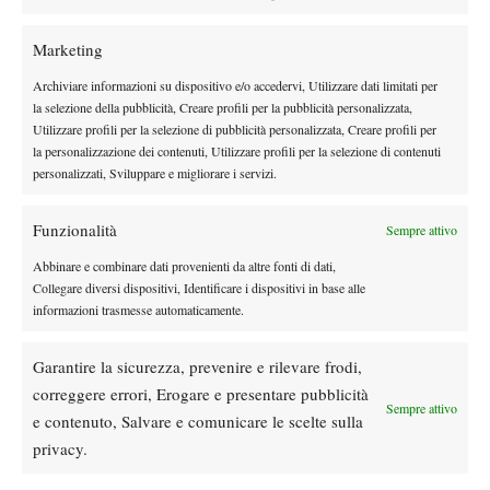
anni e mezzo, gioca ancora quasi solo tornei juniores e anche in
quelli non ha certo il migliore dei ranking: un onorevole numero
Marketing
19 e una sfilata di coetanei davanti, oltre a vari tennisti classe ’97
Archiviare informazioni su dispositivo e/o accedervi, Utilizzare dati limitati per
e a un ’98, il talentuosissimo Kozlov che però, a dispetto del
la selezione della pubblicità, Creare profili per la pubblicità personalizzata,
nome, batte bandiera americana.
Utilizzare profili per la selezione di pubblicità personalizzata, Creare profili per
Quali le ragioni? Difficile dirlo: la Russia non vive tempi
la personalizzazione dei contenuti, Utilizzare profili per la selezione di contenuti
tranquillissimi e, a livello sportivo, risente dello shopping fatto in
personalizzati, Sviluppare e migliorare i servizi.
casa loro dai kazaki. Al momento la prospettiva è quella di
ripercorrere le orme degli svedesi, ormai spariti dal tennis che
Funzionalità
Sempre attivo
conta. Non è difficile, quando produci a stento un giocatore con
Abbinare e combinare dati provenienti da altre fonti di dati,
buone prospettive all’anno: basta un mix di sfiga e promesse non
Collegare diversi dispositivi, Identificare i dispositivi in base alle
realizzate e ti trovi senza nessuno su cui puntare.
informazioni trasmesse automaticamente.
Dasvidania, e buona ricostruzione.
Garantire la sicurezza, prevenire e rilevare frodi,
correggere errori, Erogare e presentare pubblicità
Sempre attivo
e contenuto, Salvare e comunicare le scelte sulla
TAGGED:
Russia
privacy.