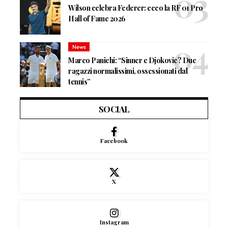
Wilson celebra Federer: ecco la RF 01 Pro
Hall of Fame 2026
News
Marco Panichi: “Sinner e Djokovic? Due
ragazzi normalissimi, ossessionati dal
tennis”
SOCIAL
Facebook
X
Instagram