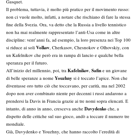
Gasquet.
Il problema, tuttavia, è molto più pratico per il movimento russo:
non ci vuole molto, infatti, a notare che rischiano di fare la stessa
fine della Svezia. Ora, va detto che la Russia a livello tennistico
non ha mai realmente rappresentato l’anti-Usa come in altre
discipline: vent’anni fa, ad esempio, la loro presenza nei Top 100
Volkov
si riduce ai soli
, Cherkasov, Chesnokov e Olhovskiy, con
un Kafelnikov che però era in rampa di lancio e qualche bella
speranza per il futuro.
Kafelnikov
Safin
All’inizio del millennio, poi, tra
,
e un giovane
Youzhny
di belle speranze a nome
si è toccato l’apice. Non che
diventasse oro tutto ciò che toccavano, per carità, ma nel 2002
dopo non aver combinato niente per decenni i russi andarono a
prendersi la Davis in Francia grazie ai tre nomi sopra elencati. E
Davydenko
intanto, di anno in anno, cresceva anche
che, a
dispetto delle critiche sul suo gioco, andò a toccare il numero tre
mondiale.
Già, Davydenko e Youzhny, che hanno raccolto l’eredità di