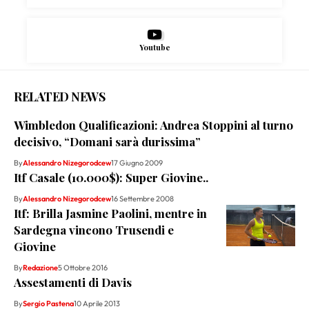
Youtube
RELATED NEWS
Wimbledon Qualificazioni: Andrea Stoppini al turno
decisivo, “Domani sarà durissima”
By
Alessandro Nizegorodcew
17 Giugno 2009
Itf Casale (10.000$): Super Giovine..
By
Alessandro Nizegorodcew
16 Settembre 2008
Itf: Brilla Jasmine Paolini, mentre in
Sardegna vincono Trusendi e
Giovine
By
Redazione
5 Ottobre 2016
Assestamenti di Davis
By
Sergio Pastena
10 Aprile 2013