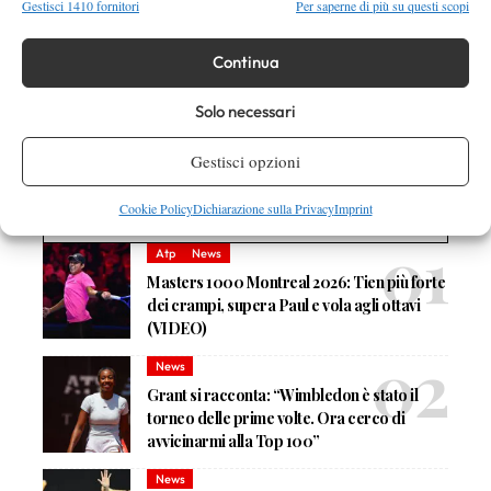
Gestisci 1410 fornitori
Per saperne di più su questi scopi
Continua
Nessun commento
Solo necessari
Devi essere
connesso
per inviare un commento.
Gestisci opzioni
Cookie Policy
Dichiarazione sulla Privacy
Imprint
DI TENDENZA
Atp
News
Masters 1000 Montreal 2026: Tien più forte
dei crampi, supera Paul e vola agli ottavi
(VIDEO)
News
Grant si racconta: “Wimbledon è stato il
torneo delle prime volte. Ora cerco di
avvicinarmi alla Top 100”
News