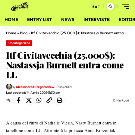
Aa
HOME
ENTRY LIST
NEWS
INTERVISTE
EDITOR
Home
»
Blog
»
Itf Civitavecchia (25.000$): Nastassja Burnett entra come LL
Uncategorized
Itf Civitavecchia (25.000$):
Nastassja Burnett entra come
LL
By
Alessandro Nizegorodcew
14/04/2009
Last updated: 14 Aprile 2009 5:30 pm
0 Min Read
A causa del ritiro di Nathalie Vierin, Nasty Burnett entra in
tabellone come LL. Affronterà la polacca Anna Korzeniak