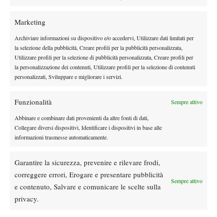
Atp
News
Marketing
Masters 1000 Montreal 2026: programma,
Archiviare informazioni su dispositivo e/o accedervi, Utilizzare dati limitati per
orari e ordine di gioco di martedì 4 agosto
la selezione della pubblicità, Creare profili per la pubblicità personalizzata,
con Cobolli in campo
Utilizzare profili per la selezione di pubblicità personalizzata, Creare profili per
la personalizzazione dei contenuti, Utilizzare profili per la selezione di contenuti
Atp
News
personalizzati, Sviluppare e migliorare i servizi.
Masters 1000 Montreal 2026, Berrettini si
arrende a Navone all’esordio
Funzionalità
Sempre attivo
Abbinare e combinare dati provenienti da altre fonti di dati,
SOCIAL
Collegare diversi dispositivi, Identificare i dispositivi in base alle
informazioni trasmesse automaticamente.
Facebook
Garantire la sicurezza, prevenire e rilevare frodi,
correggere errori, Erogare e presentare pubblicità
Sempre attivo
e contenuto, Salvare e comunicare le scelte sulla
X
privacy.