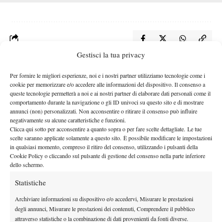
Gestisci la tua privacy
Nessun commento
Per fornire le migliori esperienze, noi e i nostri partner utilizziamo tecnologie come i
cookie per memorizzare e/o accedere alle informazioni del dispositivo. Il consenso a
Devi essere
connesso
per inviare un commento.
queste tecnologie permetterà a noi e ai nostri partner di elaborare dati personali come il
comportamento durante la navigazione o gli ID univoci su questo sito e di mostrare
annunci (non) personalizzati. Non acconsentire o ritirare il consenso può influire
negativamente su alcune caratteristiche e funzioni.
DI TENDENZA
Clicca qui sotto per acconsentire a quanto sopra o per fare scelte dettagliate. Le tue
scelte saranno applicate solamente a questo sito. È possibile modificare le impostazioni
Atp
News
in qualsiasi momento, compreso il ritiro del consenso, utilizzando i pulsanti della
Auger-Aliassime: “Bisogna rendere i
Cookie Policy o cliccando sul pulsante di gestione del consenso nella parte inferiore
Masters 1000 più sostenibili per tutti”
dello schermo.
Statistiche
Atp
News
Archiviare informazioni su dispositivo e/o accedervi, Misurare le prestazioni
Monfils sfida il tempo: a quasi 40 anni entra
degli annunci, Misurare le prestazioni dei contenuti, Comprendere il pubblico
nella storia dell’Open del Canada
attraverso statistiche o la combinazione di dati provenienti da fonti diverse.