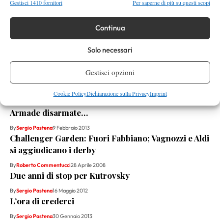
Gestisci 1410 fornitori
Per saperne di più su questi scopi
Instagram
Continua
Solo necessari
Youtube
Gestisci opzioni
RELATED NEWS
Cookie Policy
Dichiarazione sulla Privacy
Imprint
Armade disarmate…
By
Sergio Pastena
9 Febbraio 2013
Challenger Garden: Fuori Fabbiano; Vagnozzi e Aldi
si aggiudicano i derby
By
Roberto Commentucci
28 Aprile 2008
Due anni di stop per Kutrovsky
By
Sergio Pastena
16 Maggio 2012
L’ora di crederci
By
Sergio Pastena
30 Gennaio 2013