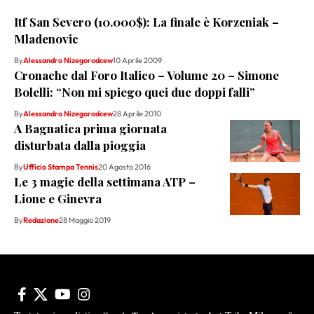
Itf San Severo (10.000$): La finale è Korzeniak –
Mladenovic
By
Alessandro Nizegorodcew
10 Aprile 2009
Cronache dal Foro Italico – Volume 20 – Simone
Bolelli: “Non mi spiego quei due doppi falli”
By
Alessandro Nizegorodcew
28 Aprile 2010
A Bagnatica prima giornata
disturbata dalla pioggia
By
Ufficio Stampa Tennis
20 Agosto 2016
Le 3 magie della settimana ATP –
Lione e Ginevra
By
Redazione
28 Maggio 2019