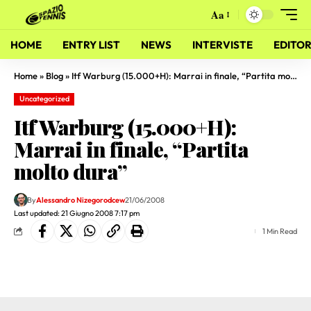
Aa
HOME
ENTRY LIST
NEWS
INTERVISTE
EDITOR
Home
»
Blog
»
Itf Warburg (15.000+H): Marrai in finale, “Partita molto dura”
Uncategorized
Itf Warburg (15.000+H):
Marrai in finale, “Partita
molto dura”
By
Alessandro Nizegorodcew
21/06/2008
Last updated: 21 Giugno 2008 7:17 pm
1 Min Read