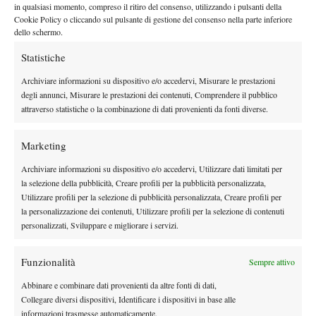
in qualsiasi momento, compreso il ritiro del consenso, utilizzando i pulsanti della
Cookie Policy o cliccando sul pulsante di gestione del consenso nella parte inferiore
dello schermo.
DI TENDENZA
Statistiche
Atp
News
Masters 1000 Montreal 2026: programma,
Archiviare informazioni su dispositivo e/o accedervi, Misurare le prestazioni
orario e ordine di gioco venerdì 7 agosto.
degli annunci, Misurare le prestazioni dei contenuti, Comprendere il pubblico
Arnaldi apre sul Centrale
attraverso statistiche o la combinazione di dati provenienti da fonti diverse.
Atp
News
Marketing
Masters 1000 Montreal 2026: Darderi
rimonta Shang e vola agli ottavi
Archiviare informazioni su dispositivo e/o accedervi, Utilizzare dati limitati per
la selezione della pubblicità, Creare profili per la pubblicità personalizzata,
Utilizzare profili per la selezione di pubblicità personalizzata, Creare profili per
Atp
News
la personalizzazione dei contenuti, Utilizzare profili per la selezione di contenuti
Masters 1000 Montreal 2026: medical time
personalizzati, Sviluppare e migliorare i servizi.
out per Shang contro Darderi
Funzionalità
Sempre attivo
News
Wta
Abbinare e combinare dati provenienti da altre fonti di dati,
WTA 1000 Toronto 2026: pioggia pesante,
Collegare diversi dispositivi, Identificare i dispositivi in base alle
gioco sospeso
informazioni trasmesse automaticamente.