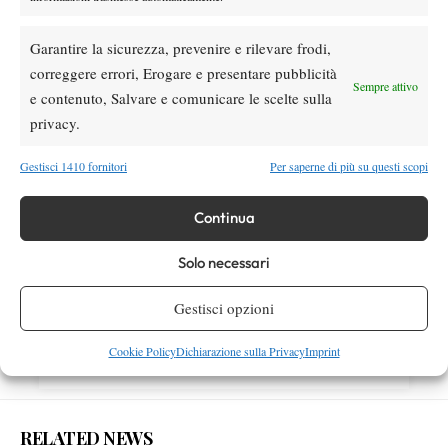
Garantire la sicurezza, prevenire e rilevare frodi,
SOCIAL
correggere errori, Erogare e presentare pubblicità
Sempre attivo
e contenuto, Salvare e comunicare le scelte sulla
privacy.
Facebook
Gestisci 1410 fornitori
Per saperne di più su questi scopi
X
Continua
Solo necessari
Instagram
Gestisci opzioni
Cookie Policy
Dichiarazione sulla Privacy
Imprint
Youtube
RELATED NEWS