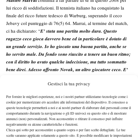
lui ricco di soddisfazioni. Il tennista italiano ha conquistato la
finale del ricco future tedesco di Warburg, superando il ceco
Jebavy col punteggio di 76(5) 64. Marrai, al termine del match,
ci ha dichiarato: “
E’ stata una partita molto dura. Questo
ragazzo ceco gioca davvero bene ed in particolare è dotato di
un grande servizio. Io ho giocato una buona partita, anche se
ho servito male. Da fondo sono riuscito a tenere un buon ritmo;
con il diritto ho avuto qualche indecisione, ma tutto sommatto
bene direi. Adesso affronto Novak, un altro giocatore ceco. E’
mancino ed ha un buon rovescio, vedremo domani..
“
Gestisci la tua privacy
Per fornire le migliori esperienze, noi e i nostri partner utilizziamo tecnologie come i
cookie per memorizzare e/o accedere alle informazioni del dispositivo. Il consenso a
queste tecnologie permetterà a noi e ai nostri partner di elaborare dati personali come il
comportamento durante la navigazione o gli ID univoci su questo sito e di mostrare
annunci (non) personalizzati. Non acconsentire o ritirare il consenso può influire
Nessun commento
negativamente su alcune caratteristiche e funzioni.
Clicca qui sotto per acconsentire a quanto sopra o per fare scelte dettagliate. Le tue
Devi essere
connesso
per inviare un commento.
scelte saranno applicate solamente a questo sito. È possibile modificare le impostazioni