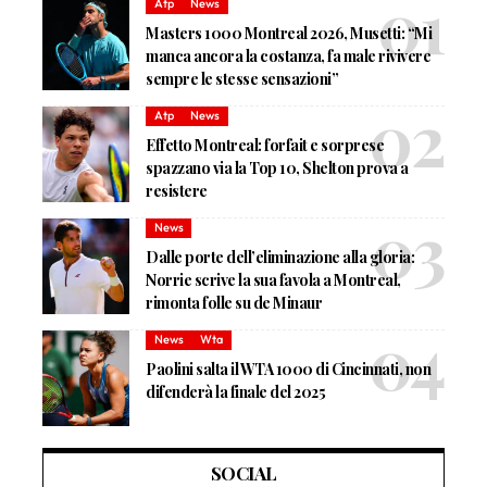
Atp
News
Masters 1000 Montreal 2026, Musetti: “Mi
manca ancora la costanza, fa male rivivere
sempre le stesse sensazioni”
Atp
News
Effetto Montreal: forfait e sorprese
spazzano via la Top 10, Shelton prova a
resistere
News
Dalle porte dell’eliminazione alla gloria:
Norrie scrive la sua favola a Montreal,
rimonta folle su de Minaur
News
Wta
Paolini salta il WTA 1000 di Cincinnati, non
difenderà la finale del 2025
SOCIAL