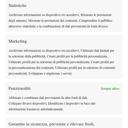
entrambi i parziali. Per la Maleckova ci sono già cinque titoli Itf
Statistiche
in carriera, ma nessuno in un evento da 50 mila dollari. L’Italia
Archiviare informazioni su dispositivo e/o accedervi, Misurare le prestazioni
lascia il segno anche in doppio, grazie alla finale raggiunta dalla
degli annunci, Misurare le prestazioni dei contenuti, Comprendere il pubblico
coppia formata dalle 19enni Deborah Chiesa e Martina
attraverso statistiche o la combinazione di dati provenienti da fonti diverse.
Colmegna. Contro le georgiane Gorgodze e Shapatava, le
azzurre hanno cominciato bene e finito meglio, mostrando
Marketing
affiatamento e una buona attitudine alla specialità. Dopo un
Archiviare informazioni su dispositivo e/o accedervi, Utilizzare dati limitati per
primo set comunque lottato, il secondo è stato poco più di una
la selezione della pubblicità, Creare profili per la pubblicità personalizzata,
formalità, con tanto di abbraccio finale a sancire l’approdo
Utilizzare profili per la selezione di pubblicità personalizzata, Creare profili per
all’ultimo atto. In tribuna, per seguire la fidanzata Chiesa, anche
la personalizzazione dei contenuti, Utilizzare profili per la selezione di contenuti
il ventenne marchigiano Gianluigi Quinzi, ex numero 1 del
personalizzati, Sviluppare e migliorare i servizi.
mondo under 18 e vincitore di Wimbledon juniores nel 2013.
Domani le semifinali di singolo e la finale di doppio, con inizio
Funzionalità
Sempre attivo
alle 14.30.
Abbinare e combinare dati provenienti da altre fonti di dati,
RISULTATI
Collegare diversi dispositivi, Identificare i dispositivi in base alle
Singolare, quarti di finale: Knapp b. Tomova (Bul) 6-3 6-0, Celik
informazioni trasmesse automaticamente.
(Swe) b. Oprandi (Sui) 7-6 4-1 ritiro, Haas (Aut) b. Zanevska
(Ukr) 4-0 ritiro, Maleckova (Cze) b. Burger (Ned) 7-5 7-5.
Garantire la sicurezza, prevenire e rilevare frodi,