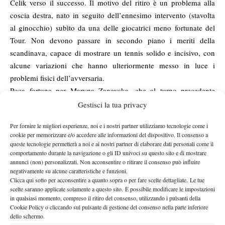
Celik verso il successo. Il motivo del ritiro è un problema alla
coscia destra, nato in seguito dell’ennesimo intervento (stavolta
al ginocchio) subìto da una delle giocatrici meno fortunate del
Tour. Non devono passare in secondo piano i meriti della
scandinava, capace di mostrare un tennis solido e incisivo, con
alcune variazioni che hanno ulteriormente messo in luce i
problemi fisici dell’avversaria.
Poca fortuna per Maryna Zanevska, che al turno precedente
aveva fermato la corsa di Kaia Kanepi, una delle stelle del torneo
Gestisci la tua privacy
col suo best ranking di numero 15 al mondo. Dopo soli quattro
Per fornire le migliori esperienze, noi e i nostri partner utilizziamo tecnologie come i
game (tutti persi) del match contro l’austriaca Haas, la 22enne
cookie per memorizzare e/o accedere alle informazioni del dispositivo. Il consenso a
ucraina si è arresa a un forte dolore alla caviglia che le impediva
queste tecnologie permetterà a noi e ai nostri partner di elaborare dati personali come il
di muoversi al meglio. Sempre nella parte bassa del tabellone,
comportamento durante la navigazione o gli ID univoci su questo sito e di mostrare
annunci (non) personalizzati. Non acconsentire o ritirare il consenso può influire
promossa la 21enne ceca Jesika Maleckova, a segno con un
negativamente su alcune caratteristiche e funzioni.
doppio 7-5 in quasi due ore di partita contro l’olandese Cindy
Clicca qui sotto per acconsentire a quanto sopra o per fare scelte dettagliate. Le tue
scelte saranno applicate solamente a questo sito. È possibile modificare le impostazioni
Burger. Poco appariscente, con un tennis regolare ma senza colpi
in qualsiasi momento, compreso il ritiro del consenso, utilizzando i pulsanti della
del ko, la ceca ha avuto pazienza nel trovare i punti deboli della
Cookie Policy o cliccando sul pulsante di gestione del consenso nella parte inferiore
rivale, approfittando poi di un break nelle fasi conclusive di
dello schermo.