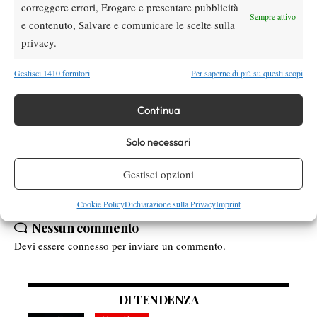
Doppio, semifinali: Chiesa/Colmegna b. Gorgodze/Shapatava
correggere errori, Erogare e presentare pubblicità
Sempre attivo
(Geo) 6-4 6-1, Burger/Vogt (Ned/Lie) b. Matteucci/Eraydin 1-6
e contenuto, Salvare e comunicare le scelte sulla
6-3 10/6.
privacy.
Gestisci 1410 fornitori
Per saperne di più su questi scopi
TAGGED:
Internazionali di Brescia
Itf
Itf Brescia
Continua
Itf Femminili
Tennis Forza e Costanza
Solo necessari
Gestisci opzioni
Cookie Policy
Dichiarazione sulla Privacy
Imprint
Nessun commento
Devi essere
connesso
per inviare un commento.
DI TENDENZA