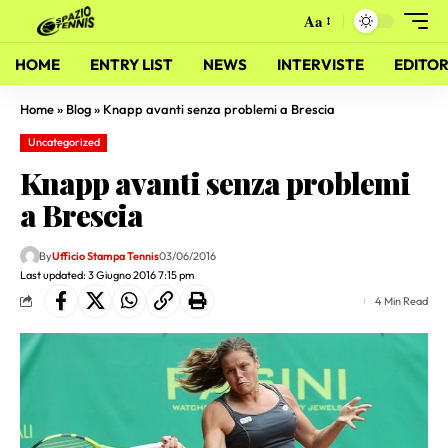
Aa
HOME
ENTRY LIST
NEWS
INTERVISTE
EDITOR
Home
»
Blog
»
Knapp avanti senza problemi a Brescia
Uncategorized
Knapp avanti senza problemi
a Brescia
By
Ufficio Stampa Tennis
03/06/2016
Last updated: 3 Giugno 2016 7:15 pm
4 Min Read