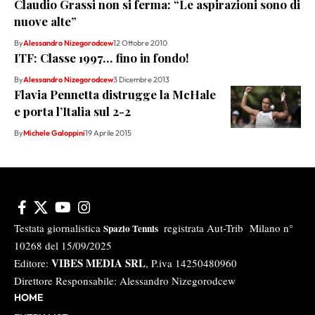
Claudio Grassi non si ferma: “Le aspirazioni sono di
nuove alte”
By
Alessandro Nizegorodcew
12 Ottobre 2010
ITF: Classe 1997… fino in fondo!
By
Alessandro Nizegorodcew
3 Dicembre 2013
Flavia Pennetta distrugge la McHale
e porta l’Italia sul 2-2
By
Michele Galoppini
19 Aprile 2015
Testata giornalistica
registrata Aut-Trib Milano n°
Spazio Tennis
10268 del 15/09/2025
VIBES MEDIA SRL
Editore:
, P.iva 14250480960
Direttore Responsabile: Alessandro Nizegorodcew
HOME