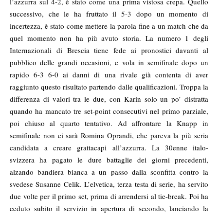
l’azzurra sul 4-2, è stato come una prima vistosa crepa. Quello
successivo, che le ha fruttato il 5-3 dopo un momento di
incertezza, è stato come mettere la parola fine a un match che da
quel momento non ha più avuto storia. La numero 1 degli
Internazionali di Brescia tiene fede ai pronostici davanti al
pubblico delle grandi occasioni, e vola in semifinale dopo un
rapido 6-3 6-0 ai danni di una rivale già contenta di aver
raggiunto questo risultato partendo dalle qualificazioni. Troppa la
differenza di valori tra le due, con Karin solo un po’ distratta
quando ha mancato tre set-point consecutivi nel primo parziale,
poi chiuso al quarto tentativo. Ad affrontare la Knapp in
semifinale non ci sarà Romina Oprandi, che pareva la più seria
candidata a creare grattacapi all’azzurra. La 30enne italo-
svizzera ha pagato le dure battaglie dei giorni precedenti,
alzando bandiera bianca a un passo dalla sconfitta contro la
svedese Susanne Celik. L’elvetica, terza testa di serie, ha servito
due volte per il primo set, prima di arrendersi al tie-break. Poi ha
ceduto subito il servizio in apertura di secondo, lanciando la