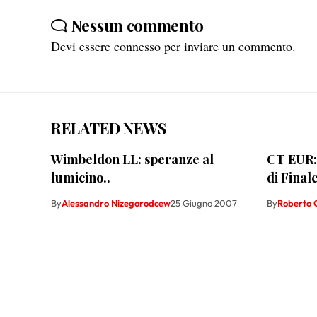
Nessun commento
Devi essere
connesso
per inviare un commento.
RELATED NEWS
Wimbeldon LL: speranze al
CT EUR: 
lumicino..
di Final
By
Alessandro Nizegorodcew
25 Giugno 2007
By
Roberto 