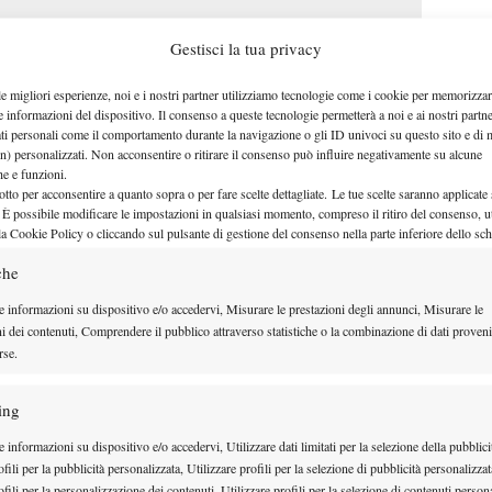
Gestisci la tua privacy
le migliori esperienze, noi e i nostri partner utilizziamo tecnologie come i cookie per memorizzar
e informazioni del dispositivo. Il consenso a queste tecnologie permetterà a noi e ai nostri partne
ati personali come il comportamento durante la navigazione o gli ID univoci su questo sito e di 
n) personalizzati. Non acconsentire o ritirare il consenso può influire negativamente su alcune
che e funzioni.
otto per acconsentire a quanto sopra o per fare scelte dettagliate. Le tue scelte saranno applicate
 È possibile modificare le impostazioni in qualsiasi momento, compreso il ritiro del consenso, ut
la Cookie Policy o cliccando sul pulsante di gestione del consenso nella parte inferiore dello sc
che
e informazioni su dispositivo e/o accedervi, Misurare le prestazioni degli annunci, Misurare le
ni dei contenuti, Comprendere il pubblico attraverso statistiche o la combinazione di dati proveni
rse.
ing
ta come stanno andando
 informazioni su dispositivo e/o accedervi, Utilizzare dati limitati per la selezione della pubblici
— SuperTennis TV
fili per la pubblicità personalizzata, Utilizzare profili per la selezione di pubblicità personalizzat
llenamento a Charleroi!
 su "Accetto" per abilitare Twitter
fili per la personalizzazione dei contenuti, Utilizzare profili per la selezione di contenuti persona