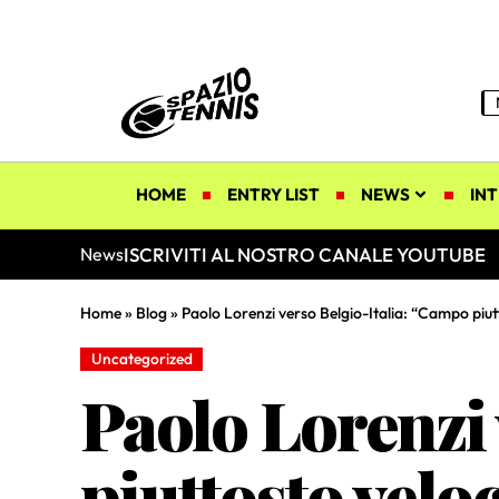
HOME
ENTRY LIST
NEWS
INT
ISCRIVITI AL NOSTRO CANALE YOUTUBE
News
Home
»
Blog
»
Paolo Lorenzi verso Belgio-Italia: “Campo piut
Uncategorized
Paolo Lorenzi
piuttosto velo