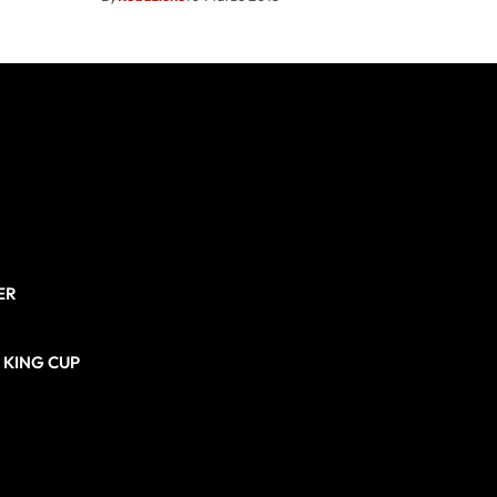
ER
N KING CUP