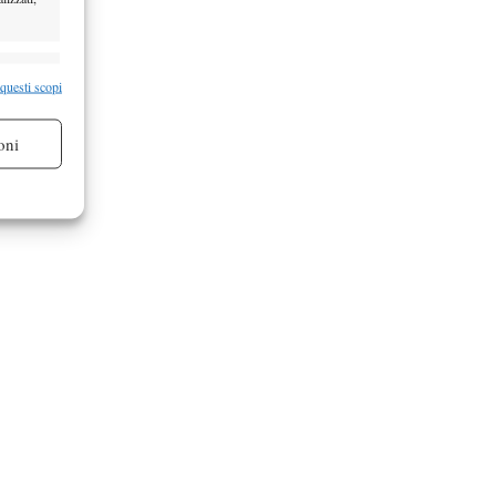
re attivo
 questi scopi
oni
re attivo