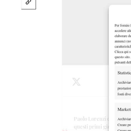
Per fornire 
accedere all
elaborare d
annunci (no
caratteristi
Clicca qui s
questo sito.
pulsanti del
Statisti
Archiviar
prestazio
fonti dive
Market
Paolo Lorenzi ci raccon
Archiviare
Creare pro
questi primi giorni di a
Fai clic
Creare pro