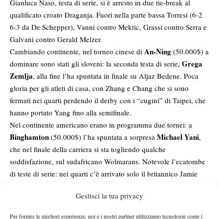
Gianluca Naso, testa di serie, si è arresto in due tie-break al
qualificato croato Draganja. Fuori nella parte bassa Torresi (6-2
6-3 da De Schepper), Vanni contro Mektic, Grassi contro Serra e
Galvani contro Gerald Melzer.
An-Ning
Cambiando continente, nel torneo cinese di
(50.000$) a
Grega
dominare sono stati gli sloveni: la seconda testa di serie,
Zemlja
, alla fine l’ha spuntata in finale su Aljaz Bedene. Poca
gloria per gli atleti di casa, con Zhang e Chang che si sono
fermati nei quarti perdendo il derby con i “cugini” di Taipei, che
hanno portato Yang fino alla semifinale.
Nel continente americano erano in programma due tornei: a
Binghamton
Michael Yani
(50.000$) l’ha spuntata a sorpresa
,
che nel finale della carriera si sta togliendo qualche
soddisfazione, sul sudafricano Wolmarans. Notevole l’ecatombe
di teste di serie: nei quarti c’è arrivato solo il britannico Jamie
Baker, mentre Sela, Chiudinelli, Van der Merwe e Grigelis,
Gestisci la tua privacy
ovvero i primi quattro del seeding, sono usciti immediatamente.
Ottimo Christian Harrison, fratellino di Ryan, che ha fatto sudare
Per fornire le migliori esperienze, noi e i nostri partner utilizziamo tecnologie come i