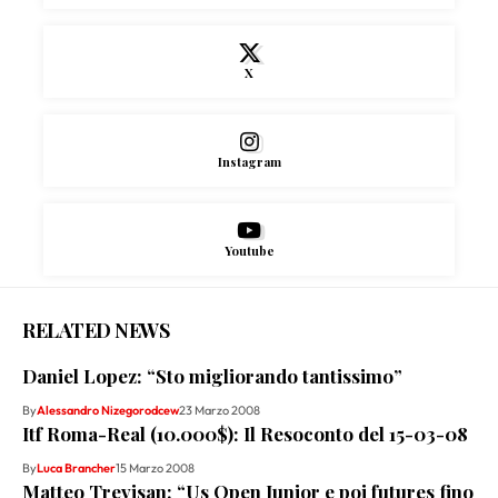
X
Instagram
Youtube
RELATED NEWS
Daniel Lopez: “Sto migliorando tantissimo”
By
Alessandro Nizegorodcew
23 Marzo 2008
Itf Roma-Real (10.000$): Il Resoconto del 15-03-08
By
Luca Brancher
15 Marzo 2008
Matteo Trevisan: “Us Open Junior e poi futures fino