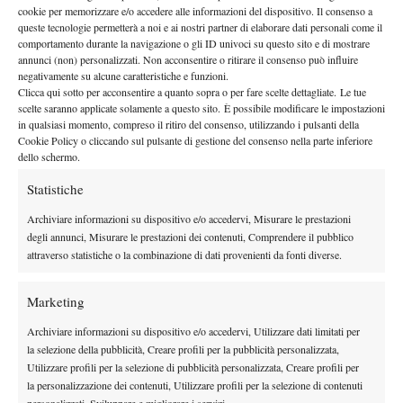
proprio Baker nel secondo turno.
cookie per memorizzare e/o accedere alle informazioni del dispositivo. Il consenso a
Granby
queste tecnologie permetterà a noi e ai nostri partner di elaborare dati personali come il
In Canada, a
(50.000$+H) l’ha spuntata l’atleta di casa
comportamento durante la navigazione o gli ID univoci su questo sito e di mostrare
Vasek Pospisil
, vincitore in finale sull’olandese Sijsling. In
annunci (non) personalizzati. Non acconsentire o ritirare il consenso può influire
tabellone c’erano due italiani: sorteggio sfortunato per Riccardo
negativamente su alcune caratteristiche e funzioni.
Clicca qui sotto per acconsentire a quanto sopra o per fare scelte dettagliate. Le tue
Ghedin, che è incappato subito in Frank Dancevic, mentre è stato
scelte saranno applicate solamente a questo sito. È possibile modificare le impostazioni
Tommy Fabbiano
molto brillante
, arrivato ai quarti battendo
in qualsiasi momento, compreso il ritiro del consenso, utilizzando i pulsanti della
nettamente Suzuki e Borvanov per poi costringere al terzo
Cookie Policy o cliccando sul pulsante di gestione del consenso nella parte inferiore
dello schermo.
proprio Pospisil.
Penza
A
(50.000$), Challenger russo popolato quasi unicamente
Statistiche
Iliya
da atleti di casa, l’ha spuntata il redivivo ucraino
Archiviare informazioni su dispositivo e/o accedervi, Misurare le prestazioni
Marchenko
Donskoy
, vincitore in finale sul beniamino di casa
.
degli annunci, Misurare le prestazioni dei contenuti, Comprendere il pubblico
Subito fuori la prima testa di serie Kudryavtsev, costretto al ritiro
attraverso statistiche o la combinazione di dati provenienti da fonti diverse.
dopo appena due games contro il qualificato Biryukov. In Belgio,
Bercuit
Thiemo de Bakker
a
(42.500€), altro ritorno, quello di
,
Marketing
vincitore in finale sul rumeno Hanescu. Steve Darcis, atleta di
Archiviare informazioni su dispositivo e/o accedervi, Utilizzare dati limitati per
casa e favorito della vigilia, ha perso subito, per cui i belgi han
la selezione della pubblicità, Creare profili per la pubblicità personalizzata,
dovuto ripiegare su Mertens, bravo ad arrivare fino in semifinale.
Utilizzare profili per la selezione di pubblicità personalizzata, Creare profili per
la personalizzazione dei contenuti, Utilizzare profili per la selezione di contenuti
Fuori subito contro Hanescu il nostro Arnaboldi. Chiudiamo con