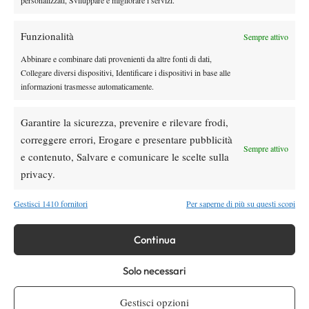
personalizzati, Sviluppare e migliorare i servizi.
Poznan
Jerzy
(30.000€+H) dove ha vinto a mani basse un
Janowicz
sempre più in forma, in difficoltà unicamente in
Funzionalità
Sempre attivo
semifinale contro Haider-Maurer: scarsa la resistenza in finale di
Dasnieres de Veigy, che aveva sudato già nel primo turno contro
Abbinare e combinare dati provenienti da altre fonti di dati,
Collegare diversi dispositivi, Identificare i dispositivi in base alle
il nostro Burzi.
informazioni trasmesse automaticamente.
Garantire la sicurezza, prevenire e rilevare frodi,
correggere errori, Erogare e presentare pubblicità
Sempre attivo
e contenuto, Salvare e comunicare le scelte sulla
privacy.
Nessun commento
Devi essere
connesso
per inviare un commento.
Gestisci 1410 fornitori
Per saperne di più su questi scopi
Continua
DI TENDENZA
Atp
News
Solo necessari
Masters 1000 Montreal 2026: programma,
orario e ordine di gioco venerdì 7 agosto.
Gestisci opzioni