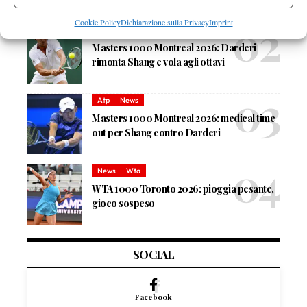
Arnaldi apre sul Centrale
Cookie Policy
Dichiarazione sulla Privacy
Imprint
Atp
News
Masters 1000 Montreal 2026: Darderi
rimonta Shang e vola agli ottavi
Atp
News
Masters 1000 Montreal 2026: medical time
out per Shang contro Darderi
News
Wta
WTA 1000 Toronto 2026: pioggia pesante,
gioco sospeso
SOCIAL
Facebook