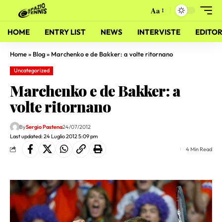
Aa
HOME
ENTRY LIST
NEWS
INTERVISTE
EDITOR
Home
»
Blog
»
Marchenko e de Bakker: a volte ritornano
Uncategorized
Marchenko e de Bakker: a
volte ritornano
By
Sergio Pastena
24/07/2012
Last updated: 24 Luglio 2012 5:09 pm
4 Min Read