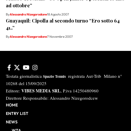
ad ottobre”
By
Alessandro Nizegorodcew
18 Agosto 2007
Guayaquil: Cipolla al secondo turno “Ero sotto 64
41..”
By
Alessandro Nizegorodcew
7 Novembre 2007
Testata giornalistica
registrata Aut-Trib Milano n°
Spazio Tennis
10268 del 15/09/2025
VIBES MEDIA SRL
Editore:
, P.iva 14250480960
Direttore Responsabile: Alessandro Nizegorodcew
HOME
ENTRY LIST
NEWS
WTA