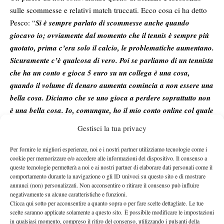
sulle scommesse e relativi match truccati. Ecco cosa ci ha detto
Pesco: “
Si è sempre parlato di scommesse anche quando
giocavo io; ovviamente dal momento che il tennis è sempre più
quotato, prima c’era solo il calcio, le problematiche aumentano.
Sicuramente c’è qualcosa di vero. Poi se parliamo di un tennista
che ha un conto e gioca 5 euro su un collega è una cosa,
quando il volume di denaro aumenta comincia a non essere una
bella cosa. Diciamo che se uno gioca a perdere soprattutto non
è una bella cosa. Io, comunque, ho il mio conto online col quale
scommetto… e non vinco mai!..
“
Gestisci la tua privacy
Per fornire le migliori esperienze, noi e i nostri partner utilizziamo tecnologie come i
cookie per memorizzare e/o accedere alle informazioni del dispositivo. Il consenso a
queste tecnologie permetterà a noi e ai nostri partner di elaborare dati personali come il
comportamento durante la navigazione o gli ID univoci su questo sito e di mostrare
annunci (non) personalizzati. Non acconsentire o ritirare il consenso può influire
negativamente su alcune caratteristiche e funzioni.
Nessun commento
Clicca qui sotto per acconsentire a quanto sopra o per fare scelte dettagliate. Le tue
Devi essere
connesso
per inviare un commento.
scelte saranno applicate solamente a questo sito. È possibile modificare le impostazioni
in qualsiasi momento, compreso il ritiro del consenso, utilizzando i pulsanti della