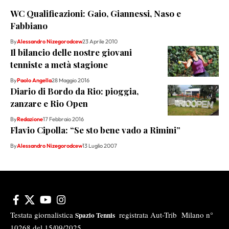
WC Qualificazioni: Gaio, Giannessi, Naso e
Fabbiano
By
Alessandro Nizegorodcew
23 Aprile 2010
Il bilancio delle nostre giovani
tenniste a metà stagione
By
Paolo Angella
28 Maggio 2016
Diario di Bordo da Rio: pioggia,
zanzare e Rio Open
By
Redazione
17 Febbraio 2016
Flavio Cipolla: “Se sto bene vado a Rimini”
By
Alessandro Nizegorodcew
13 Luglio 2007
Testata giornalistica
registrata Aut-Trib Milano n°
Spazio Tennis
10268 del 15/09/2025