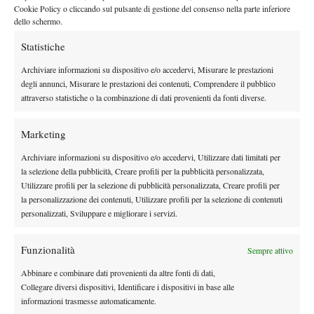
Cookie Policy o cliccando sul pulsante di gestione del consenso nella parte inferiore
dello schermo.
DI TENDENZA
Statistiche
Atp
News
Archiviare informazioni su dispositivo e/o accedervi, Misurare le prestazioni
Masters 1000 Montreal 2026: programma,
degli annunci, Misurare le prestazioni dei contenuti, Comprendere il pubblico
orario e ordine di gioco venerdì 7 agosto.
attraverso statistiche o la combinazione di dati provenienti da fonti diverse.
Arnaldi apre sul Centrale
Atp
News
Marketing
Masters 1000 Montreal 2026: Darderi
Archiviare informazioni su dispositivo e/o accedervi, Utilizzare dati limitati per
rimonta Shang e vola agli ottavi
la selezione della pubblicità, Creare profili per la pubblicità personalizzata,
Utilizzare profili per la selezione di pubblicità personalizzata, Creare profili per
Atp
News
la personalizzazione dei contenuti, Utilizzare profili per la selezione di contenuti
personalizzati, Sviluppare e migliorare i servizi.
Masters 1000 Montreal 2026: medical time
out per Shang contro Darderi
Funzionalità
Sempre attivo
News
Wta
Abbinare e combinare dati provenienti da altre fonti di dati,
Collegare diversi dispositivi, Identificare i dispositivi in base alle
WTA 1000 Toronto 2026: pioggia pesante,
informazioni trasmesse automaticamente.
gioco sospeso