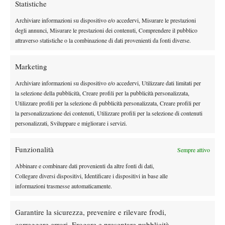
2015? Nole ha pochi dubbi (VIDEO)
Statistiche
Archiviare informazioni su dispositivo e/o accedervi, Misurare le prestazioni
degli annunci, Misurare le prestazioni dei contenuti, Comprendere il pubblico
News
Wta
attraverso statistiche o la combinazione di dati provenienti da fonti diverse.
WTA 1000 Toronto 2026, Alexandrova
elimina Sabalenka: sfiderà Svitolina ai quarti
Marketing
News
Wta
Archiviare informazioni su dispositivo e/o accedervi, Utilizzare dati limitati per
la selezione della pubblicità, Creare profili per la pubblicità personalizzata,
Pegula ko a Toronto: Shnaider vola ai quarti
Utilizzare profili per la selezione di pubblicità personalizzata, Creare profili per
la personalizzazione dei contenuti, Utilizzare profili per la selezione di contenuti
personalizzati, Sviluppare e migliorare i servizi.
Atp
News
Pioggia a Montreal: Nakashima-
Funzionalità
Sempre attivo
Rinderknech interrotta, slittano anche
Abbinare e combinare dati provenienti da altre fonti di dati,
Jodar-Lehecka e Fils-Norrie
Collegare diversi dispositivi, Identificare i dispositivi in base alle
informazioni trasmesse automaticamente.
SOCIAL
Garantire la sicurezza, prevenire e rilevare frodi,
correggere errori, Erogare e presentare pubblicità