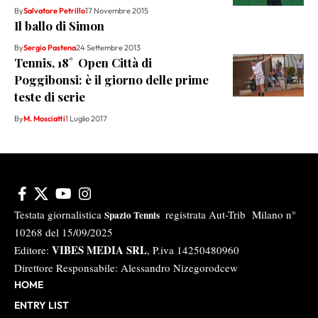
By
Salvatore Petrillo
17 Novembre 2015
Il ballo di Simon
By
Sergio Pastena
24 Settembre 2013
Tennis, 18˚ Open Città di
Poggibonsi: è il giorno delle prime
teste di serie
By
M. Mosciatti
1 Luglio 2017
Testata giornalistica
registrata Aut-Trib Milano n°
Spazio Tennis
10268 del 15/09/2025
VIBES MEDIA SRL
Editore:
, P.iva 14250480960
Direttore Responsabile: Alessandro Nizegorodcew
HOME
ENTRY LIST