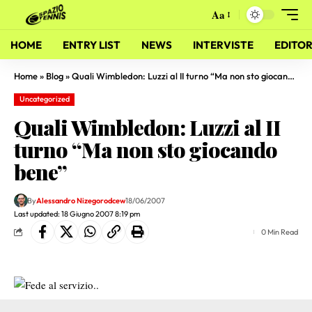
Aa
HOME
ENTRY LIST
NEWS
INTERVISTE
EDITOR
Home
»
Blog
»
Quali Wimbledon: Luzzi al II turno “Ma non sto giocando bene”
Uncategorized
Quali Wimbledon: Luzzi al II
turno “Ma non sto giocando
bene”
By
Alessandro Nizegorodcew
18/06/2007
Last updated: 18 Giugno 2007 8:19 pm
0 Min Read