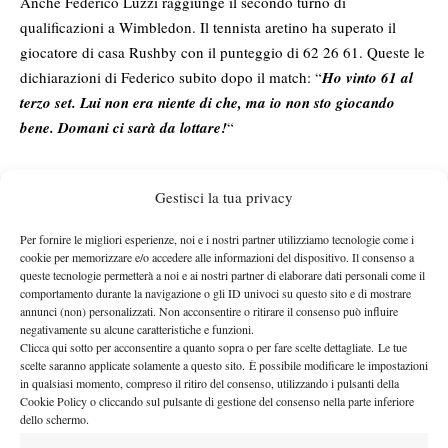
Anche Federico Luzzi raggiunge il secondo turno di
qualificazioni a Wimbledon. Il tennista aretino ha superato il
giocatore di casa Rushby con il punteggio di 62 26 61. Queste le
dichiarazioni di Federico subito dopo il match: “
Ho vinto 61 al
terzo set. Lui non era niente di che, ma io non sto giocando
bene. Domani ci sarà da lottare!
“
Gestisci la tua privacy
Per fornire le migliori esperienze, noi e i nostri partner utilizziamo tecnologie come i
cookie per memorizzare e/o accedere alle informazioni del dispositivo. Il consenso a
Nessun commento
queste tecnologie permetterà a noi e ai nostri partner di elaborare dati personali come il
comportamento durante la navigazione o gli ID univoci su questo sito e di mostrare
Devi essere
connesso
per inviare un commento.
annunci (non) personalizzati. Non acconsentire o ritirare il consenso può influire
negativamente su alcune caratteristiche e funzioni.
Clicca qui sotto per acconsentire a quanto sopra o per fare scelte dettagliate. Le tue
scelte saranno applicate solamente a questo sito. È possibile modificare le impostazioni
DI TENDENZA
in qualsiasi momento, compreso il ritiro del consenso, utilizzando i pulsanti della
Cookie Policy o cliccando sul pulsante di gestione del consenso nella parte inferiore
Atp
News
dello schermo.
È più forte Sinner del 2026 o Djokovic del