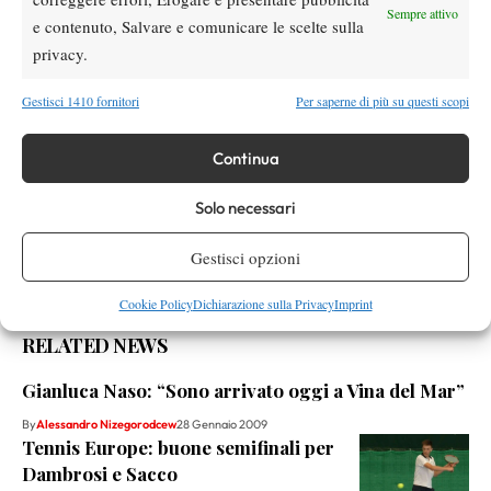
Facebook
Sempre attivo
e contenuto, Salvare e comunicare le scelte sulla
privacy.
X
Gestisci 1410 fornitori
Per saperne di più su questi scopi
Continua
Instagram
Solo necessari
Gestisci opzioni
Youtube
Cookie Policy
Dichiarazione sulla Privacy
Imprint
RELATED NEWS
Gianluca Naso: “Sono arrivato oggi a Vina del Mar”
By
Alessandro Nizegorodcew
28 Gennaio 2009
Tennis Europe: buone semifinali per
Dambrosi e Sacco