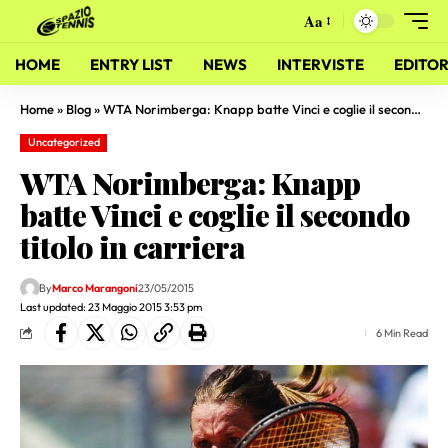
Aa
HOME
ENTRY LIST
NEWS
INTERVISTE
EDITOR
Home
»
Blog
»
WTA Norimberga: Knapp batte Vinci e coglie il secondo titolo in carriera
Uncategorized
WTA Norimberga: Knapp
batte Vinci e coglie il secondo
titolo in carriera
By
Marco Marangoni
23/05/2015
Last updated: 23 Maggio 2015 3:53 pm
6 Min Read