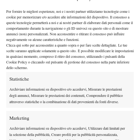
fa quasi tutto
che però paga malamente a rete. Si va al tiebreak:
Per fornire le migliori esperienze, noi e i nostri partner utilizziamo tecnologie come i
Karin
, va avanti 5-3, si fa riprendere e poi chiude con un
cookie per memorizzare e/o accedere alle informazioni del dispositivo. Il consenso a
diagonale vincente di dritto per il 7-5.
queste tecnologie permetterà a noi e ai nostri partner di elaborare dati personali come il
Il secondo set inizia come il primo
comportamento durante la navigazione o gli ID univoci su questo sito e di mostrare
annunci (non) personalizzati. Non acconsentire o ritirare il consenso può influire
parziale: l’aggressività della Vinci e
negativamente su alcune caratteristiche e funzioni.
una Knapp a tratti incapace di
Clicca qui sotto per acconsentire a quanto sopra o per fare scelte dettagliate. Le tue
scelte saranno applicate solamente a questo sito. È possibile modificare le impostazioni
reagire al gioco dell’avversaria. E
in qualsiasi momento, compreso il ritiro del consenso, utilizzando i pulsanti della
così in un amen è 3-0 per la
Cookie Policy o cliccando sul pulsante di gestione del consenso nella parte inferiore
tarantina, questa volta con un sol
dello schermo.
break di vantaggio. La Knapp
Statistiche
reagisce al servizio e sembra ridare i
Archiviare informazioni su dispositivo e/o accedervi, Misurare le prestazioni
primi segnali anche nel quinto
degli annunci, Misurare le prestazioni dei contenuti, Comprendere il pubblico
quando però la Vinci riesce
game,
attraverso statistiche o la combinazione di dati provenienti da fonti diverse.
a portarsi comunque 4-1 anche grazie ad alcuni colpi
magistrali a rete.
Ancora una volta però le carte in tavola
Marketing
cambiano completamente da un momento all’altro, anche
Archiviare informazioni su dispositivo e/o accedervi, Utilizzare dati limitati per
quando la Vinci sembra comunque giocare meglio. Invece dopo
la selezione della pubblicità, Creare profili per la pubblicità personalizzata,
game molto combattuti arriva la rimonta della Knapp fino al 4-4.