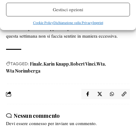
torneo di singolare nel quale bisogna cercare di dimostrare che
Gestisci opzioni
Per
l’ottima settimana di Norimberga non è stata casuale.
entrambe il sorteggio non è semplice
: Cornet per la Vinci,
Cookie Policy
Dichiarazione sulla Privacy
Imprint
Wozniacki per la Knapp. La speranza è che la stanchezza di
questa settimana non si faccia sentire in maniera eccessiva.
TAGGED:
Finale
Karin Knapp
Robert Vinci
Wta
Wta Norimberga
Nessun commento
Devi essere
connesso
per inviare un commento.