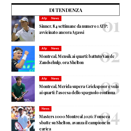
DI TENDENZA
Atp
News
Sinner, 84 settimane da numero 1 ATP:
avvicinato ancora Agassi
Atp
News
Montreal, Mensik ai quarti: battuto Van de
Zandschulp, ora Shelton
Atp
News
Montreal, Merida supera Griekspoor e vola
ai quarti: l’ascesa dello spagnolo continua
News
Masters 1000 Montreal 2026: Fonseca
sbatte su Shelton, avanza il campione in
carica