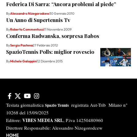
Federica Di Sarra: “Ancora problemi al piede”
By
Alessandro Nizegorodcew
30 Gennaio 2010
Un Anno di Supertennis Tv
By
Roberto Commentucci
11 Novembre 2009
Conferma Radwanska, sorpresa Babos
By
Sergio Pastena
27 Febbraio 2012
SpazioTennis Polls: miglior rovescio
By
Michele Galoppini
12 Dicembre 2015
Testata giornalistica
registrata Aut-Trib Milano n°
Spazio Tennis
10268 del 15/09/2025
VIBES MEDIA SRL
Editore:
, P.iva 14250480960
Direttore Responsabile: Alessandro Nizegorodcew
HOME