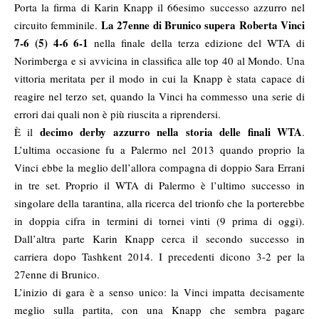
Porta la firma di Karin Knapp il 66esimo successo azzurro nel
La 27enne di Brunico supera Roberta Vinci
circuito femminile.
7-6 (5) 4-6 6-1
nella finale della terza edizione del WTA di
Norimberga e si avvicina in classifica alle top 40 al Mondo. Una
vittoria meritata per il modo in cui la Knapp è stata capace di
reagire nel terzo set, quando la Vinci ha commesso una serie di
errori dai quali non è più riuscita a riprendersi.
decimo derby azzurro nella storia delle finali WTA
È il
.
L’ultima occasione fu a Palermo nel 2013 quando proprio la
Vinci ebbe la meglio dell’allora compagna di doppio Sara Errani
in tre set. Proprio il WTA di Palermo è l’ultimo successo in
singolare della tarantina, alla ricerca del trionfo che la porterebbe
in doppia cifra in termini di tornei vinti (9 prima di oggi).
Dall’altra parte Karin Knapp cerca il secondo successo in
carriera dopo Tashkent 2014. I precedenti dicono 3-2 per la
27enne di Brunico.
L’inizio di gara è a senso unico: la Vinci impatta decisamente
meglio sulla partita, con una Knapp che sembra pagare