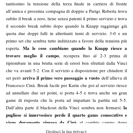
tantissimo la tensione della terza finale in carriera di fronte
all’amica e prossima compagna di doppio a Parigi. Roberta trova
subito il break a zero, tiene senza patemi il primo servizio e trova
il secondo break subito dopo quando la Knapp raggiunge già
quota due doppi falli in altrettanti turni di servizio. 3-0 e un
primo set che sembra tutto indirizzato a favore della tennista più
Ma le cose cambiano quando la Knapp riesce a
esperta.
trovare meglio il campo
, recupera fino al 2-3 prima di
ripiombare in una brutta serie di errori ben sfruttati dalla Vinci
che va avanti 5-2. Con il servizio a disposizione per chiudere il
arriva il primo vero passaggio a vuoto
set però
dell’allieva di
Francesco Cinà. Break facile per Karin che poi al servizio riesce
ad annullare due set point, si porta 4-5 e trova anche un gran
game di risposta che la porta ad impattare la partita sul 5-5.
la
Dall’altra parte il blackout della Vinci sembra non fermarsi:
pugliese si innervosisce perde il quarto game consecutivo e
viene duramente ripresa da Cinà
al cambio campo dopo
l’undicesimo game. Arriva anche il primo set point per la Knapp
Gestisci la tua privacy