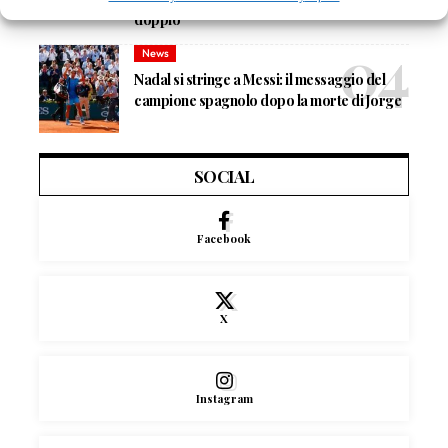
doppio
News
Nadal si stringe a Messi: il messaggio del
campione spagnolo dopo la morte di Jorge
SOCIAL
Facebook
X
Instagram