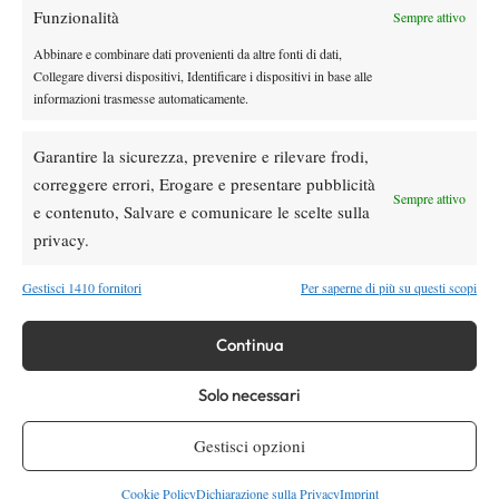
Funzionalità
Sempre attivo
Nessun commento
Abbinare e combinare dati provenienti da altre fonti di dati,
Devi essere
connesso
per inviare un commento.
Collegare diversi dispositivi, Identificare i dispositivi in base alle
informazioni trasmesse automaticamente.
Garantire la sicurezza, prevenire e rilevare frodi,
DI TENDENZA
correggere errori, Erogare e presentare pubblicità
Atp
News
Sempre attivo
e contenuto, Salvare e comunicare le scelte sulla
Pioggia a Montreal: Nakashima-
privacy.
Rinderknech interrotta, slittano anche
Jodar-Lehecka e Fils-Norrie
Gestisci 1410 fornitori
Per saperne di più su questi scopi
Atp
News
Masters 1000 Montreal 2026: Darderi
Continua
ottiene il secondo quarto di finale 1000
consecutivo
Solo necessari
Atp
News
Gestisci opzioni
Masters 1000 Montreal 2026: programma,
orario e ordine di gioco domenica 9 agosto.
Cookie Policy
Dichiarazione sulla Privacy
Imprint
Fonseca-Shelton sul centrale e Darderi in