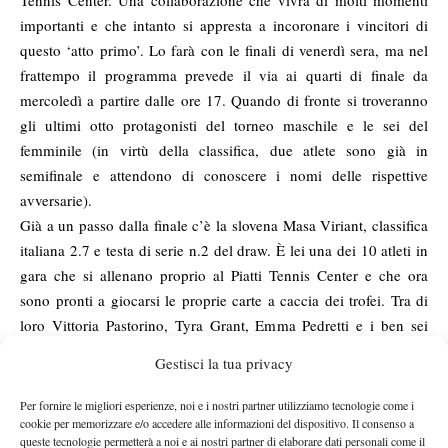
Tennis Center. Una collaborazione che vivrà di molti momenti
importanti e che intanto si appresta a incoronare i vincitori di
questo ‘atto primo’. Lo farà con le finali di venerdì sera, ma nel
frattempo il programma prevede il via ai quarti di finale da
mercoledì a partire dalle ore 17. Quando di fronte si troveranno
gli ultimi otto protagonisti del torneo maschile e le sei del
femminile (in virtù della classifica, due atlete sono già in
semifinale e attendono di conoscere i nomi delle rispettive
avversarie).
Già a un passo dalla finale c’è la slovena Masa Viriant, classifica
italiana 2.7 e testa di serie n.2 del draw. È lei una dei 10 atleti in
gara che si allenano proprio al Piatti Tennis Center e che ora
sono pronti a giocarsi le proprie carte a caccia dei trofei. Tra di
loro Vittoria Pastorino, Tyra Grant, Emma Pedretti e i ben sei
ragazzi ancora in gara nel maschile. Tabellone, quest’ultimo, nel
Gestisci la tua privacy
quale erano in gara anche il figlio di coach Riccardo Piatti, Rocco
(sconfitto negli ottavi da Peter Buldorini), e il giovanissimo
Per fornire le migliori esperienze, noi e i nostri partner utilizziamo tecnologie come i
cookie per memorizzare e/o accedere alle informazioni del dispositivo. Il consenso a
indiano Manas Dhamne, appena arrivato al Centro e subito
queste tecnologie permetterà a noi e ai nostri partner di elaborare dati personali come il