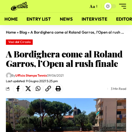
Aa
HOME
ENTRY LIST
NEWS
INTERVISTE
EDITOR
Home
»
Blog
»
A Bordighera come al Roland Garros, l’Open al rush finale
Voci dal Circolo
A Bordighera come al Roland
Garros, l’Open al rush finale
By
Ufficio Stampa Tennis
09/06/2021
Last updated: 9 Giugno 2021 5:25 pm
3 Min Read