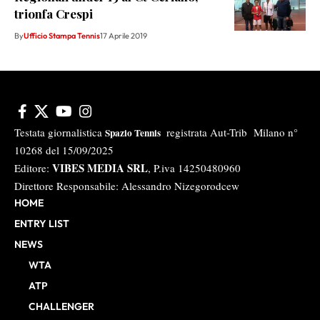
trionfa Crespi
By
Ufficio Stampa Tennis
17 Aprile 2019
Testata giornalistica
registrata Aut-Trib Milano n°
Spazio Tennis
10268 del 15/09/2025
VIBES MEDIA SRL
Editore:
, P.iva 14250480960
Direttore Responsabile: Alessandro Nizegorodcew
HOME
ENTRY LIST
NEWS
WTA
ATP
CHALLENGER