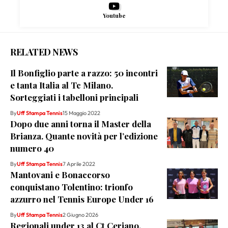
Youtube
RELATED NEWS
Il Bonfiglio parte a razzo: 50 incontri
e tanta Italia al Tc Milano.
Sorteggiati i tabelloni principali
By
Uff Stampa Tennis
15 Maggio 2022
Dopo due anni torna il Master della
Brianza. Quante novità per l’edizione
numero 40
By
Uff Stampa Tennis
7 Aprile 2022
Mantovani e Bonaccorso
conquistano Tolentino: trionfo
azzurro nel Tennis Europe Under 16
By
Uff Stampa Tennis
2 Giugno 2026
Regionali under 13 al Ct Ceriano,