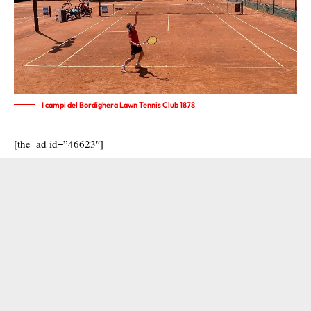
I campi del Bordighera Lawn Tennis Club 1878
[the_ad id=”46623″]