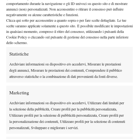
tesserato per poter competere nel torneo di ‘casa’. Per via dei soli
comportamento durante la navigazione o gli ID univoci su questo sito e di mostrare
13 anni e per una classifica ancora ferma allo status di NC (non
annunci (non) personalizzati. Non acconsentire o ritirare il consenso può influire
negativamente su alcune caratteristiche e funzioni.
classificato), non avendo ancora disputato alcun torneo nel
Clicca qui sotto per acconsentire a quanto sopra o per fare scelte dettagliate. Le tue
nostro Paese, Manas è dovuto partire dalle retrovie del tabellone
scelte saranno applicate solamente a questo sito. È possibile modificare le impostazioni
vincendo ben 9 partite prima di arrendersi a Lorenzo Ferri, altro
in qualsiasi momento, compreso il ritiro del consenso, utilizzando i pulsanti della
Cookie Policy o cliccando sul pulsante di gestione del consenso nella parte inferiore
atleta di base a Bordighera, sempre negli ottavi. Adesso, nel
dello schermo.
tabellone maschile dell’Open di Bordighera, sono rimasti in gara
Statistiche
soltanto giocatori classificati in Seconda categoria, con il 2.3
Alessandro Demichelis e il 2.4 Simone Cacciapuoti a guidare il
Archiviare informazioni su dispositivo e/o accedervi, Misurare le prestazioni
gruppo nella rincorsa ai trofei.
degli annunci, Misurare le prestazioni dei contenuti, Comprendere il pubblico
attraverso statistiche o la combinazione di dati provenienti da fonti diverse.
Marketing
TAGGED:
Bordighera Lawn Tennis Club
Archiviare informazioni su dispositivo e/o accedervi, Utilizzare dati limitati per
Piatti Tennis Center
la selezione della pubblicità, Creare profili per la pubblicità personalizzata,
Utilizzare profili per la selezione di pubblicità personalizzata, Creare profili per
la personalizzazione dei contenuti, Utilizzare profili per la selezione di contenuti
personalizzati, Sviluppare e migliorare i servizi.