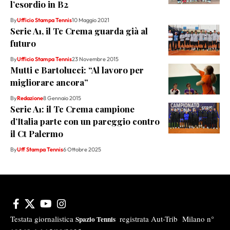
l’esordio in B2
By
Ufficio Stampa Tennis
10 Maggio 2021
Serie A1, il Tc Crema guarda già al
futuro
By
Ufficio Stampa Tennis
23 Novembre 2015
Mutti e Bartolucci: “Al lavoro per
migliorare ancora”
By
Redazione
8 Gennaio 2015
Serie A1: il Tc Crema campione
d’Italia parte con un pareggio contro
il Ct Palermo
By
Uff Stampa Tennis
6 Ottobre 2025
Testata giornalistica
registrata Aut-Trib Milano n°
Spazio Tennis