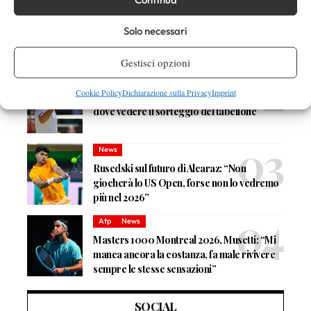
News
Masters 1000 Cincinnati 2026: forfait di
Solo necessari
Quinn, Sonego entra nel tabellone
Gestisci opzioni
Tennis in TV
Cookie Policy
Dichiarazione sulla Privacy
Imprint
Masters 1000 Cincinnati 2026: a che ora e
dove vedere il sorteggio del tabellone
News
Rusedski sul futuro di Alcaraz: “Non
giocherà lo US Open, forse non lo vedremo
più nel 2026”
Atp
News
Masters 1000 Montreal 2026, Musetti: “Mi
manca ancora la costanza, fa male rivivere
sempre le stesse sensazioni”
SOCIAL