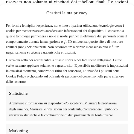
riservato non soltanto ai vincitori dei tabelloni finali. Le sezioni
di Quarta Categoria, per esempio, mettono in palio in campo
Gestisci la tua privacy
maschile 550€ (di cui 200 al vincitore) e in campo femminile
480€ (di cui 180 per la vincitrice). Per la sezione di “Terza”, i
Per fornire le migliori esperienze, noi e i nostri partner utilizziamo tecnologie come i
cookie per memorizzare e/o accedere alle informazioni del dispositivo. Il consenso a
prize-money salgono a 880€ (400 per il vincitore) e 700€ (320
queste tecnologie permetterà a noi e ai nostri partner di elaborare dati personali come il
per la vincitrice). Fino ad arrivare ai premi più alti: 10.000€ per
comportamento durante la navigazione o gli ID univoci su questo sito e di mostrare
l’Open maschile (3.500 al vincitore) e 8.000€ per quello
annunci (non) personalizzati. Non acconsentire o ritirare il consenso può influire
negativamente su alcune caratteristiche e funzioni.
femminile (2.800 alla vincitrice). Contando anche i doppi,
Clicca qui sotto per acconsentire a quanto sopra o per fare scelte dettagliate. Le tue
maschile e femminile, il totale arriva a toccare la cifra record di
scelte saranno applicate solamente a questo sito. È possibile modificare le impostazioni
25.610€. Chi vince, oltre alla fetta di montepremi, come detto
in qualsiasi momento, compreso il ritiro del consenso, utilizzando i pulsanti della
guadagna un pass per Roma. E quest’anno vale anche per i
Cookie Policy o cliccando sul pulsante di gestione del consenso nella parte inferiore
dello schermo.
“Quarta”, che possono sognare il loro posto al Foro Italico nel
master che incoronerà il campione italiano di categoria (dal 19 al
Statistiche
21 maggio). A tutti i qualificati (vincitori e finalisti dei singolari e
Archiviare informazioni su dispositivo e/o accedervi, Misurare le prestazioni
vincitori dei doppi) verrà offerta l’ospitalità – albergo e pasti –
degli annunci, Misurare le prestazioni dei contenuti, Comprendere il pubblico
per i giorni di svolgimento delle gare, oltre a un rimborso
attraverso statistiche o la combinazione di dati provenienti da fonti diverse.
forfettario chilometrico. Nel frattempo l’evento del Quanta Club,
in partenza con i suoi 525 iscritti e in attesa della tappa romana
Marketing