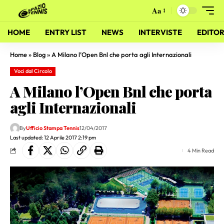
Aa
HOME
ENTRY LIST
NEWS
INTERVISTE
EDITOR
Home
»
Blog
»
A Milano l’Open Bnl che porta agli Internazionali
Voci dal Circolo
A Milano l’Open Bnl che porta
agli Internazionali
By
Ufficio Stampa Tennis
12/04/2017
Last updated: 12 Aprile 2017 2:19 pm
4 Min Read