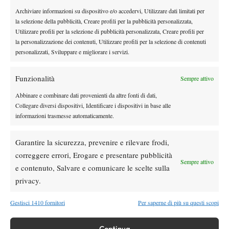
di fine mese, è l’unico tra i 24 in Italia che ha superato quota 500
Archiviare informazioni su dispositivo e/o accedervi, Utilizzare dati limitati per
facendo segnare il maggior numero di presenze (seguono Torino
la selezione della pubblicità, Creare profili per la pubblicità personalizzata,
e Firenze).
Utilizzare profili per la selezione di pubblicità personalizzata, Creare profili per
la personalizzazione dei contenuti, Utilizzare profili per la selezione di contenuti
personalizzati, Sviluppare e migliorare i servizi.
TAGGED:
IBI17
Internazionali BNL d'Italia 2017
Milano
Funzionalità
Sempre attivo
Open
Pre-qualificazioni
Abbinare e combinare dati provenienti da altre fonti di dati,
Collegare diversi dispositivi, Identificare i dispositivi in base alle
informazioni trasmesse automaticamente.
Garantire la sicurezza, prevenire e rilevare frodi,
correggere errori, Erogare e presentare pubblicità
Sempre attivo
Nessun commento
e contenuto, Salvare e comunicare le scelte sulla
Devi essere
connesso
per inviare un commento.
privacy.
Gestisci 1410 fornitori
Per saperne di più su questi scopi
DI TENDENZA
Continua