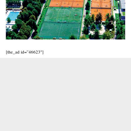
[the_ad id=”46623″]