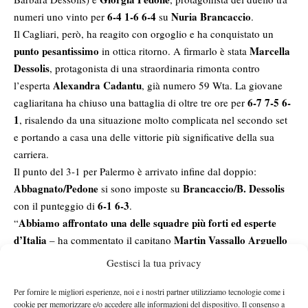
6-4 1-6 6-4
Nuria Brancaccio
numeri uno vinto per
su
.
Il Cagliari, però, ha reagito con orgoglio e ha conquistato un
punto pesantissimo
Marcella
in ottica ritorno. A firmarlo è stata
Dessolis
, protagonista di una straordinaria rimonta contro
Alexandra Cadantu
l’esperta
, già numero 59 Wta. La giovane
6-7 7-5 6-
cagliaritana ha chiuso una battaglia di oltre tre ore per
1
, risalendo da una situazione molto complicata nel secondo set
e portando a casa una delle vittorie più significative della sua
carriera.
Il punto del 3-1 per Palermo è arrivato infine dal doppio:
Abbagnato/Pedone
Brancaccio/B. Dessolis
si sono imposte su
6-1 6-3
con il punteggio di
.
Abbiamo affrontato una delle squadre più forti ed esperte
“
d’Italia
Martin Vassallo Arguello
– ha commentato il capitano
– e il successo delle avversarie è meritato. Siamo comunque
Gestisci la tua privacy
soddisfatti dell’atteggiamento delle ragazze, così come della
splendida vittoria di Marcella contro un’avversaria dal curriculum
Per fornire le migliori esperienze, noi e i nostri partner utilizziamo tecnologie come i
cookie per memorizzare e/o accedere alle informazioni del dispositivo. Il consenso a