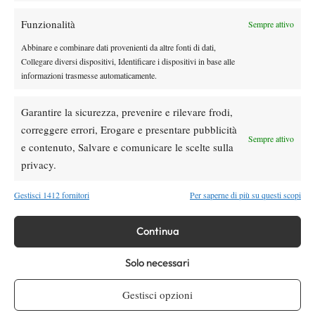
7 dicembre
.
Funzionalità
Sempre attivo
Abbinare e combinare dati provenienti da altre fonti di dati,
Collegare diversi dispositivi, Identificare i dispositivi in base alle
TAGGED:
Tennis Club Cagliari
informazioni trasmesse automaticamente.
Garantire la sicurezza, prevenire e rilevare frodi,
correggere errori, Erogare e presentare pubblicità
Sempre attivo
e contenuto, Salvare e comunicare le scelte sulla
privacy.
DI TENDENZA
Atp
News
Gestisci 1412 fornitori
Per saperne di più su questi scopi
ATP 500 Washington 2026, Musetti ko ai
quarti: Jodar passa in rimonta
Continua
Solo necessari
Atp
News
Masters 1000 Cincinnati 2026, ufficiali le
Gestisci opzioni
wild card: c’è Draper