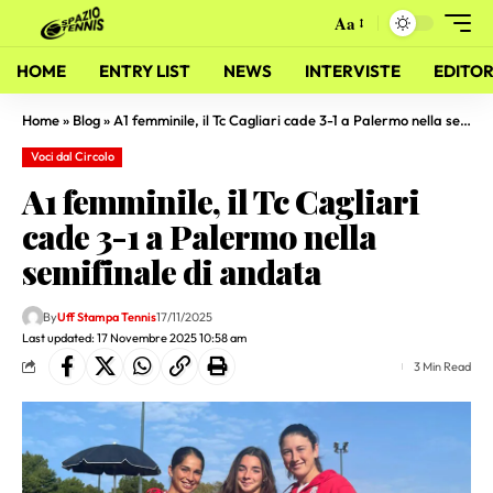
Aa
HOME
ENTRY LIST
NEWS
INTERVISTE
EDITOR
Home
»
Blog
»
A1 femminile, il Tc Cagliari cade 3-1 a Palermo nella semifinale di andata
Voci dal Circolo
A1 femminile, il Tc Cagliari
cade 3-1 a Palermo nella
semifinale di andata
By
Uff Stampa Tennis
17/11/2025
Last updated: 17 Novembre 2025 10:58 am
3 Min Read