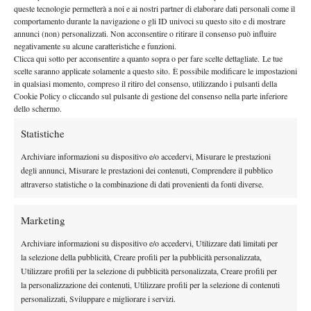
importante. Anche Nuria ha giocato un grande match, che
queste tecnologie permetterà a noi e ai nostri partner di elaborare dati personali come il
avrebbe potuto girare dalla nostra parte. Siamo ancora vivi e ci
comportamento durante la navigazione o gli ID univoci su questo sito e di mostrare
annunci (non) personalizzati. Non acconsentire o ritirare il consenso può influire
prepariamo con entusiasmo alla sfida di ritorno, felici di poter
negativamente su alcune caratteristiche e funzioni.
offrire ai nostri ragazzi e ai soci l’occasione di vedere tennis di
Clicca qui sotto per acconsentire a quanto sopra o per fare scelte dettagliate. Le tue
questo livello”.
scelte saranno applicate solamente a questo sito. È possibile modificare le impostazioni
in qualsiasi momento, compreso il ritiro del consenso, utilizzando i pulsanti della
gara di ritorno
finale scudetto di
La
, decisiva per accedere alla
Cookie Policy o cliccando sul pulsante di gestione del consenso nella parte inferiore
Torino
(in programma il 6 dicembre al Circolo della Stampa
dello schermo.
Tennis Club Cagliari
sabato 22
Sporting), si disputerà al
Statistiche
novembre alle 9
. Una data diversa dal consueto, resa necessaria
Serie A2
dalla presenza, domenica 23, della squadra di
Archiviare informazioni su dispositivo e/o accedervi, Misurare le prestazioni
degli annunci, Misurare le prestazioni dei contenuti, Comprendere il pubblico
femminile
Club
, impegnata nel primo turno play-out contro il
attraverso statistiche o la combinazione di dati provenienti da fonti diverse.
Tennis Ceriano
.
Carla Lucero
La formazione di
, terza nel Girone 1, affronterà le
Marketing
sfida
lombarde – quarte nel Girone 4 con un solo punto – in una
secca
che vale la permanenza in categoria. Un successo
Archiviare informazioni su dispositivo e/o accedervi, Utilizzare dati limitati per
la selezione della pubblicità, Creare profili per la pubblicità personalizzata,
Serie A2 anche nel 2026
garantirebbe la conferma in
. In caso di
Utilizzare profili per la selezione di pubblicità personalizzata, Creare profili per
sconfitta, ci sarebbe comunque una seconda opportunità, ma
la personalizzazione dei contenuti, Utilizzare profili per la selezione di contenuti
30 novembre
servirebbero due vittorie nei match successivi del
e
personalizzati, Sviluppare e migliorare i servizi.