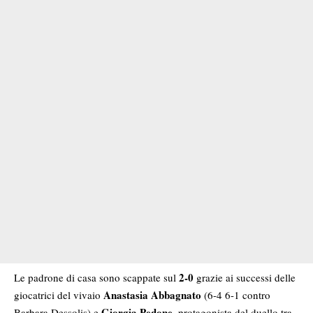
2-0
Le padrone di casa sono scappate sul
grazie ai successi delle
Anastasia Abbagnato
giocatrici del vivaio
(6-4 6-1 contro
Giorgia Pedone
Barbara Dessolis) e
, protagonista del duello tra