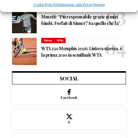
Cookie Policy
Dichiarazione sulla Privacy
Imprint
Atp
News
Musetti: “Più responsabile grazie ai miei
bimbi. Forfait di Sinner? Sa quello che fa”
News
Wta
WTA 250 Memphis 2026: Liutova storica, è
la prima 2010 in semifinale WTA
SOCIAL
Facebook
X