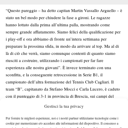
“Questo pareggio – ha detto capitan Martin Vassallo Arguello – è
stato un bel modo per chiudere la fase a gironi. Le ragazze
hanno lottato dalla prima all’ultima palla, mostrando come
sempre grande affiatamento. Siamo felici della qualificazione per
i play-off e ora abbiamo di fronte un’intera settimana per
preparare la prossima sfida, in modo da arrivare al top. Ma al di
là di ciò che verrà, siamo comunque contenti di quanto siamo
riusciti a costruire, utilizzando i campionati per far fare
esperienza alle nostra giovani”. È invece terminato con una
sconfitta, e la conseguente retrocessione in Serie B1, il
campionato dell’altra formazione del Tennis Club Cagliari. Il
team “B”, capitanato da Stefano Mocci e Carla Lucero, è caduto
con il punteggio di 3-1 in provincia di Brescia, sui campi del
Tennis Club Lumezzane, in una sfida equilibrata ma favorevole
Gestisci la tua privacy
alle padrone di casa. L’unico punto cagliaritano l’ha firmato nel
terzo singolare Francesca Mostallino (6-3 6-2 a Sued El
Per fornire le migliori esperienze, noi e i nostri partner utilizziamo tecnologie come i
cookie per memorizzare e/o accedere alle informazioni del dispositivo. Il consenso a
Badaoui), ma la sconfitta di Christofi/Zucca nel successivo