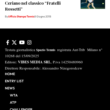
Ceriano nel classico “Fratelli
Rossetti”
By
Ufficio Stampa Tennis
8 Giugno 2018
Testata giornalistica
registrata Aut-Trib Milano n°
Spazio Tennis
10268 del 15/09/2025
VIBES MEDIA SRL
Editore:
, P.iva 14250480960
Direttore Responsabile: Alessandro Nizegorodcew
HOME
ENTRY LIST
NEWS
WTA
ATP
CHALLENGER