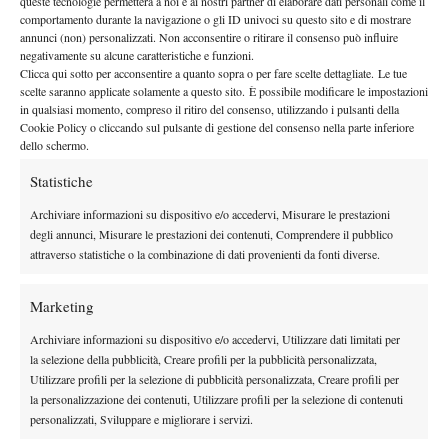
queste tecnologie permetterà a noi e ai nostri partner di elaborare dati personali come il
doppio ha condannato le sarde al settimo e ultimo posto, che
comportamento durante la navigazione o gli ID univoci su questo sito e di mostrare
significa retrocessione. Tuttavia, dal punto di vista
annunci (non) personalizzati. Non acconsentire o ritirare il consenso può influire
negativamente su alcune caratteristiche e funzioni.
dell’esperienza il loro campionato rimane positivo. E prezioso
Clicca qui sotto per acconsentire a quanto sopra o per fare scelte dettagliate. Le tue
per crescere ancora.
scelte saranno applicate solamente a questo sito. È possibile modificare le impostazioni
in qualsiasi momento, compreso il ritiro del consenso, utilizzando i pulsanti della
RISULTATI
Cookie Policy o cliccando sul pulsante di gestione del consenso nella parte inferiore
Girone 1 – Settima giornata
dello schermo.
Tennis Club Lumezzane b. Tennis Club Cagliari “B” 3-1
Statistiche
Chiara Catini (L) b. Beatrice Zucca (C) 6-3 3-6 6-0, Ylena In-
Albon (L) b. Eleni Christofi (C) 6-2 6-1, Francesca Mostallino
Archiviare informazioni su dispositivo e/o accedervi, Misurare le prestazioni
degli annunci, Misurare le prestazioni dei contenuti, Comprendere il pubblico
(C) b. Sued El Badaoui (L) 6-3 6-2, In-Albon/El Badaoui (L) b.
attraverso statistiche o la combinazione di dati provenienti da fonti diverse.
Christofi/Zucca (C) 6-4 6-3.
RISULTATI
Marketing
Girone 2 – Settima giornata
Tennis Club Cagliari “A” vs Tennis Training 2-2
Archiviare informazioni su dispositivo e/o accedervi, Utilizzare dati limitati per
la selezione della pubblicità, Creare profili per la pubblicità personalizzata,
Maria Toma (T) b. Barbara Dessolis (C) 6-2 6-4, Alessandra
Utilizzare profili per la selezione di pubblicità personalizzata, Creare profili per
Mazzola (C) b. Chiara Girelli (T) 7-5 6-2, Giulia Tedesco (T) b.
la personalizzazione dei contenuti, Utilizzare profili per la selezione di contenuti
Marcella Dessolis (C) 3-6 6-4 6-0, Mazzola/B. Dessolis (C) b.
personalizzati, Sviluppare e migliorare i servizi.
Todesco/Toma (T) 6-1 6-3.