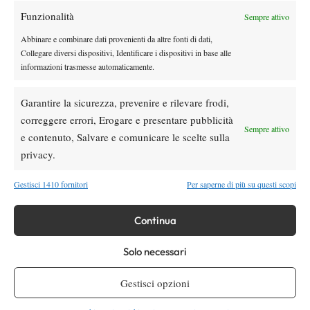
CLASSIFICA FINALE GIRONE 1
Funzionalità
Sempre attivo
1. Tennis Club Genova 1893, 14 punti
Abbinare e combinare dati provenienti da altre fonti di dati,
2. Cus Catania, 11 punti
Collegare diversi dispositivi, Identificare i dispositivi in base alle
3. Tennis Beinasco, 9 punti
informazioni trasmesse automaticamente.
4. Circolo Tennis Bologna, 9 punti
5. Tennis Club Lumezzane, 6 punti
Garantire la sicurezza, prevenire e rilevare frodi,
6. Apem Copertino, 3 punti
correggere errori, Erogare e presentare pubblicità
Sempre attivo
7. Tennis Club Cagliari “B”, 2 punti
e contenuto, Salvare e comunicare le scelte sulla
CLASSIFICA FINALE GIRONE 2
privacy.
1. Tennis Club Prato, 15 punti
2. Tennis Club Cagliari “A”, 13 punti
Gestisci 1410 fornitori
Per saperne di più su questi scopi
3. Park Tennis Club, 11 punti
4. Tennis Training, 7 punti
Continua
5. Stampa Sporting, 7 punti
Solo necessari
6. Club Tennis Ceriano, 2 punti
7. Tennis Club Baratoff, 2 punti
Gestisci opzioni