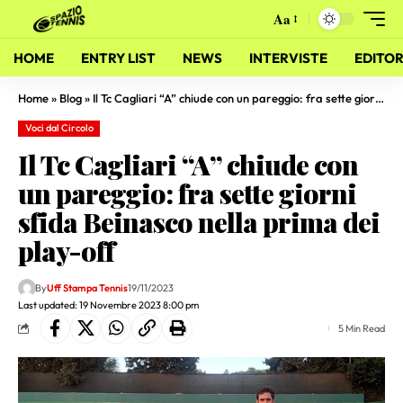
Aa
HOME
ENTRY LIST
NEWS
INTERVISTE
EDITOR
Home
»
Blog
»
Il Tc Cagliari “A” chiude con un pareggio: fra sette giorni sfida Beinasco nella prima dei play-off
Voci dal Circolo
Il Tc Cagliari “A” chiude con
un pareggio: fra sette giorni
sfida Beinasco nella prima dei
play-off
By
Uff Stampa Tennis
19/11/2023
Last updated: 19 Novembre 2023 8:00 pm
5 Min Read