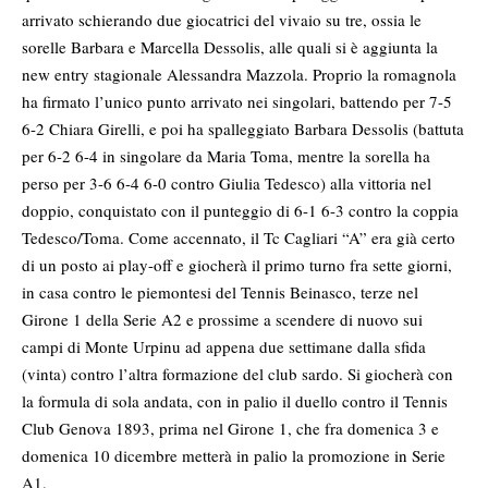
arrivato schierando due giocatrici del vivaio su tre, ossia le
sorelle Barbara e Marcella Dessolis, alle quali si è aggiunta la
new entry stagionale Alessandra Mazzola. Proprio la romagnola
ha firmato l’unico punto arrivato nei singolari, battendo per 7-5
6-2 Chiara Girelli, e poi ha spalleggiato Barbara Dessolis (battuta
per 6-2 6-4 in singolare da Maria Toma, mentre la sorella ha
perso per 3-6 6-4 6-0 contro Giulia Tedesco) alla vittoria nel
doppio, conquistato con il punteggio di 6-1 6-3 contro la coppia
Tedesco/Toma. Come accennato, il Tc Cagliari “A” era già certo
di un posto ai play-off e giocherà il primo turno fra sette giorni,
in casa contro le piemontesi del Tennis Beinasco, terze nel
Girone 1 della Serie A2 e prossime a scendere di nuovo sui
campi di Monte Urpinu ad appena due settimane dalla sfida
(vinta) contro l’altra formazione del club sardo. Si giocherà con
la formula di sola andata, con in palio il duello contro il Tennis
Club Genova 1893, prima nel Girone 1, che fra domenica 3 e
domenica 10 dicembre metterà in palio la promozione in Serie
A1.