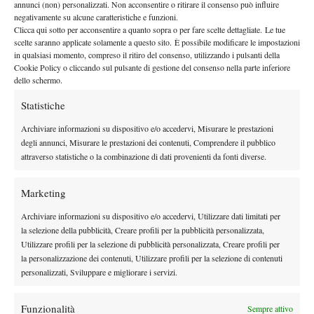
quinta e ultima giornata, col Tennis Forza e Costanza 1911
annunci (non) personalizzati. Non acconsentire o ritirare il consenso può influire
negativamente su alcune caratteristiche e funzioni.
impegnato a San Colombano al Lambro. Saranno due incontri
Clicca qui sotto per acconsentire a quanto sopra o per fare scelte dettagliate. Le tue
decisivi per conquistare uno dei due posti in palio per i play-off
scelte saranno applicate solamente a questo sito. È possibile modificare le impostazioni
regionali, che spediranno 6 squadre a giocarsi la promozione in
in qualsiasi momento, compreso il ritiro del consenso, utilizzando i pulsanti della
Cookie Policy o cliccando sul pulsante di gestione del consenso nella parte inferiore
Serie B2 nel successivo tabellone nazionale.
dello schermo.
Serie C – Seconda giornata gruppo 8
Statistiche
La Dominante (Monza) – Tennis Forza e Costanza 1911 0-6
Matteo Santi (F) b. Davide Spada (D) 6-0 6-1, Ludovico Manessi
Archiviare informazioni su dispositivo e/o accedervi, Misurare le prestazioni
(F) b. Davide Ghisoldi (D) 6-4 6-4, Gabriele Lorini (F) b. Mattia
degli annunci, Misurare le prestazioni dei contenuti, Comprendere il pubblico
attraverso statistiche o la combinazione di dati provenienti da fonti diverse.
Petruccelli (D) 6-1 6-1, Filippo Torazzi (F) b. Matteo Chianese
(D) 7-6 6-0, Lorini/Santi (F) b. Spada/Ghisoldi (D) 6-0 6-1,
Marketing
Bezzi/Persi (F) b. Petruccelli/Geminiani (D) 6-4 6-3.
Archiviare informazioni su dispositivo e/o accedervi, Utilizzare dati limitati per
la selezione della pubblicità, Creare profili per la pubblicità personalizzata,
Utilizzare profili per la selezione di pubblicità personalizzata, Creare profili per
la personalizzazione dei contenuti, Utilizzare profili per la selezione di contenuti
TAGGED:
Brescia
Tennis Forza e Costanza
personalizzati, Sviluppare e migliorare i servizi.
Funzionalità
Sempre attivo