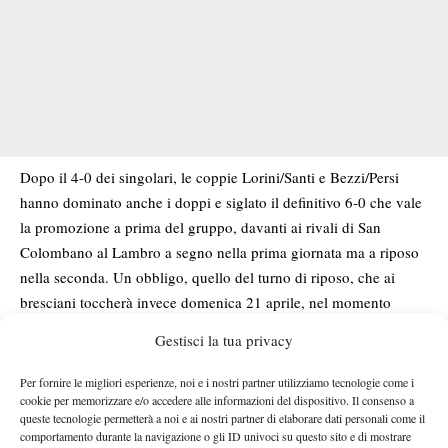
Dopo il 4-0 dei singolari, le coppie Lorini/Santi e Bezzi/Persi
hanno dominato anche i doppi e siglato il definitivo 6-0 che vale
la promozione a prima del gruppo, davanti ai rivali di San
Colombano al Lambro a segno nella prima giornata ma a riposo
nella seconda. Un obbligo, quello del turno di riposo, che ai
bresciani toccherà invece domenica 21 aprile, nel momento
ideale per raccogliere le energie in vista del rush finale. Già
Gestisci la tua privacy
perché la settimana successiva saranno in programma due sfide:
nel turno infrasettimanale di giovedì 25 aprile sui campi del
Per fornire le migliori esperienze, noi e i nostri partner utilizziamo tecnologie come i
cookie per memorizzare e/o accedere alle informazioni del dispositivo. Il consenso a
Castello arriveranno i rivali dell’Oltrepò Tennis Academy di
queste tecnologie permetterà a noi e ai nostri partner di elaborare dati personali come il
Codevilla (Pavia), mentre domenica 28 aprile è in programma la
comportamento durante la navigazione o gli ID univoci su questo sito e di mostrare