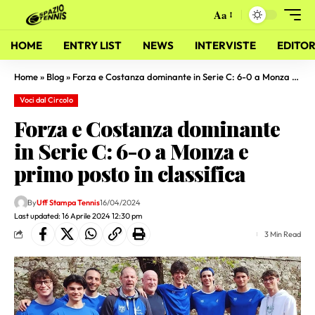
Aa
HOME
ENTRY LIST
NEWS
INTERVISTE
EDITOR
Home
»
Blog
»
Forza e Costanza dominante in Serie C: 6-0 a Monza e primo posto in classifica
Voci dal Circolo
Forza e Costanza dominante
in Serie C: 6-0 a Monza e
primo posto in classifica
By
Uff Stampa Tennis
16/04/2024
Last updated: 16 Aprile 2024 12:30 pm
3 Min Read