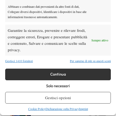
Abbinare e combinare dati provenienti da altre fonti di dati,
Collegare diversi dispositivi, Identificare i dispositivi in base alle
informazioni trasmesse automaticamente.
DI TENDENZA
Atp
News
Garantire la sicurezza, prevenire e rilevare frodi,
Effetto Montreal: forfait e sorprese
correggere errori, Erogare e presentare pubblicità
spazzano via la Top 10, Shelton prova a
Sempre attivo
e contenuto, Salvare e comunicare le scelte sulla
resistere
privacy.
News
Dalle porte dell’eliminazione alla gloria:
Gestisci 1410 fornitori
Per saperne di più su questi scopi
Norrie scrive la sua favola a Montreal,
rimonta folle su de Minaur
Continua
News
Wta
Paolini salta il WTA 1000 di Cincinnati, non
Solo necessari
difenderà la finale del 2025
Gestisci opzioni
Atp
News
Cookie Policy
Dichiarazione sulla Privacy
Imprint
Masters 1000 Montreal 2026: programma,