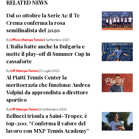
RELATED NEWS
Dal 10 ottobre la Serie A1: il Tc
Crema conferma la rosa
semifinalista del 2020
By
Ufficio Stampa Tennis
8 Settembre 2021
L’Italia batte anche la Bulgaria e
mette il play-off di Summer Cup in
cassaforte
By
Uff Stampa Tennis
23 Luglio 2022
Al Piatti Tennis Center la
meritocrazia che funziona: Andrea
Volpini da apprendista a direttore
sportivo
By
Uff Stampa Tennis
26 Settembre 2022
Bellucci trionfa a Saint-Tropez, è
top-200. “Conferma il valore del
lavoro con MXP Tennis Academy”