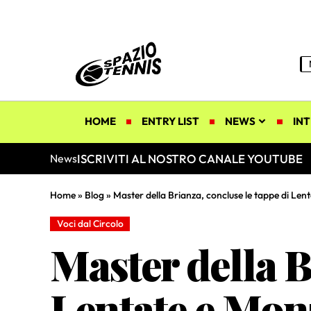
HOME
ENTRY LIST
NEWS
INT
ISCRIVITI AL NOSTRO CANALE YOUTUBE
News
Home
»
Blog
»
Master della Brianza, concluse le tappe di Len
Voci dal Circolo
Master della B
Lentate e Mon