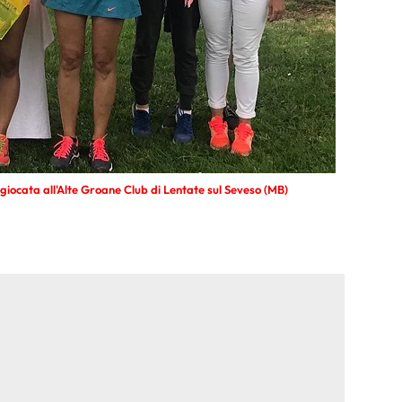
giocata all'Alte Groane Club di Lentate sul Seveso (MB)