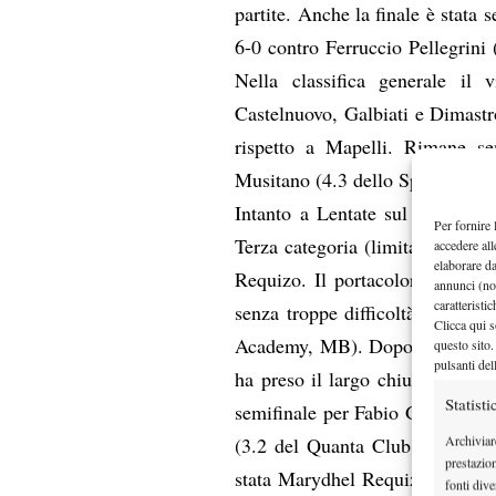
partite. Anche la finale è stata 
6-0 contro Ferruccio Pellegrini
Nella classifica generale il
Castelnuovo, Galbiati e Dimastr
rispetto a Mapelli. Rimane se
Musitano (4.3 dello Sporting Mi
Intanto a Lentate sul Seveso, s
Per fornire 
Terza categoria (limitati al g
accedere all
elaborare d
Requizo. Il portacolori del Tenn
annunci (no
caratteristi
senza troppe difficoltà superan
Clicca qui s
Academy, MB). Dopo un primo se
questo sito.
pulsanti del
ha preso il largo chiudendo la 
Statisti
semifinale per Fabio Grassi (3
Archiviar
(3.2 del Quanta Club di Milano
prestazio
stata Marydhel Requizo (3.3 del
fonti dive