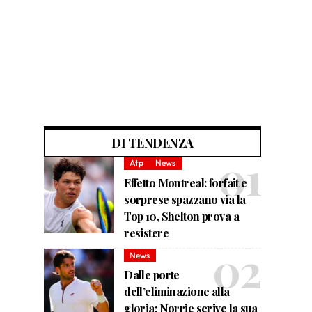
DI TENDENZA
Atp
News
Effetto Montreal: forfait e
sorprese spazzano via la
Top 10, Shelton prova a
resistere
News
Dalle porte
dell’eliminazione alla
gloria: Norrie scrive la sua