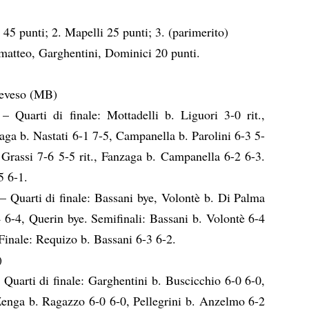
.
o
45 punti; 2.
Mapelli
25 punti; 3. (parimerito)
matteo, Garghentini, Dominici
20 punti
.
Seveso (MB)
) –
Quarti di finale:
Mottadelli
b. Liguori 3-0 rit.,
aga
b.
Nastati
6-1 7-5,
Campanella
b. Parolini 6-3 5-
.
Grassi
7-6 5-5 rit.,
Fanzaga
b.
Campanella
6-2 6-3.
5 6-1.
 –
Quarti di finale:
Bassani bye, Volontè b. Di Palma
 6-4, Querin bye.
Semifinali:
Bassani
b.
Volontè
6-4
Finale:
Requizo
b.
Bassani
6-3 6-2.
)
–
Quarti di finale:
Garghentini
b. Buscicchio 6-0 6-0,
enga
b. Ragazzo 6-0 6-0,
Pellegrini
b. Anzelmo 6-2