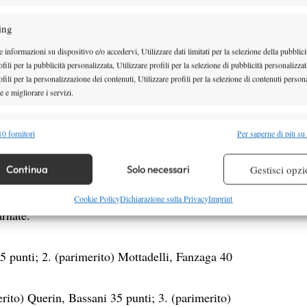
onfitto Alessandra Menegazzo (3.4 del Club Tennis
ing
-4, poi in semifinale ha approfittato del ritiro
n (3.2 della Canottieri Nino Bixio di Piacenza) e
 informazioni su dispositivo e/o accedervi, Utilizzare dati limitati per la selezione della pubblici
fili per la pubblicità personalizzata, Utilizzare profili per la selezione di pubblicità personalizzat
oberta Bassani (3.2 del Tennis Club Sesto, MI) per 6-
fili per la personalizzazione dei contenuti, Utilizzare profili per la selezione di contenuti persona
e i due finalisti si portano al secondo posto con 40
 e migliorare i servizi.
 da Christian Liguori. In quella femminile Querin e
alità
Semp
on 35 punti. Attias, Superci e Bilotta formano il
0 fornitori
Per saperne di più su
 combinare dati provenienti da altre fonti di dati, Collegare diversi dispositivi,
ti.
Manca poco alle vacanze, ma prima della sosta
re i dispositivi in base alle informazioni trasmesse automaticamente.
Continua
Solo necessari
Gestisci opzi
ettembre, il Master della Brianza metterà in archivio
o i 3
a
categoria al Circolo Tennis Carate (tabellone
re la sicurezza, prevenire e rilevare frodi, correggere errori,
Cookie Policy
Dichiarazione sulla Privacy
Imprint
arnate.
 e presentare pubblicità e contenuto, Salvare e comunicare le
Semp
sulla privacy.
5 punti; 2. (parimerito)
Mottadelli,
Fanzaga
40
erito)
Querin, Bassani
35 punti; 3. (parimerito)