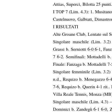
Attias, Superci, Bilotta
25 punti
I TOP 7 (Lim. 4.3): 1.
Musitan
Castelnuovo, Galbiati, Dimastro
I RISULTATI
Alte Groane Club, Lentate sul 
Singolare maschile (Lim. 3.2
Grassi b. Serniotti 6-0 6-1,
Fanz
7 6-2.
Semifinali:
Mottadelli
b
Finale:
Fanzaga
b.
Mottadelli
7-
Singolare femminile (Lim. 3.2)
n.d.,
Requizo
b. Menegazzo 6-4
7-6,
Requizo
b.
Querin
4-1 rit..
Villa Reale Tennis, Monza (MB
Singolare maschile (Lim. 4.3)
Dominici b. Zandegù 6-1 6-0,
Z