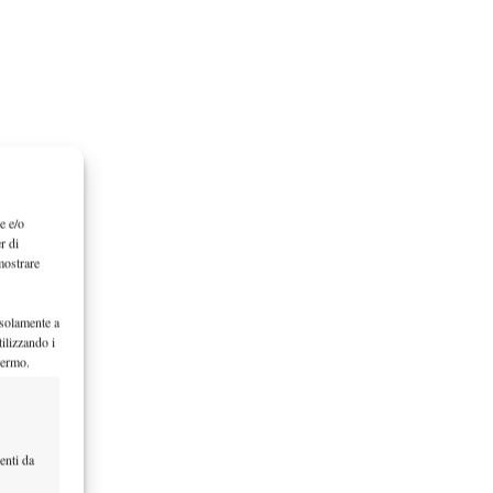
e e/o
r di
mostrare
 solamente a
ilizzando i
hermo.
enti da