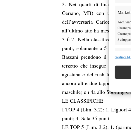
3. Nei quarti di finale ha sc
Market
Ceriano, MB) con un doppio 6
dell’avversaria Carlotta Queri
Archiviare
Creare pro
all’ultimo atto ha messo k.o. R
Creare pro
3 6-2. Nella classifica maschil
Sviluppare
punti, solamente a 5 lunghezze
Funzion
Bassani prendono il comando c
Gestisci 141
Abbinare e
terzetto che insegue a 10 pun
Identifica
agostana e del rush finale di s
ancora altre due tappe: in camp
Garanti
maschile) e i 4
a
a
llo Sporting C
Erogare
scelte 
LE CLASSIFICHE
I TOP 4 (Lim. 3.2):
1.
Liguori
4
punti; 4.
Sala
35 punti.
LE TOP 5 (Lim. 3.2): 1.
(parim