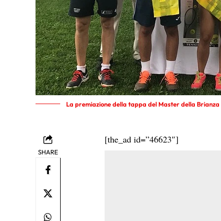
La premiazione della tappa del Master della Brianza 
[the_ad id=”46623″]
SHARE