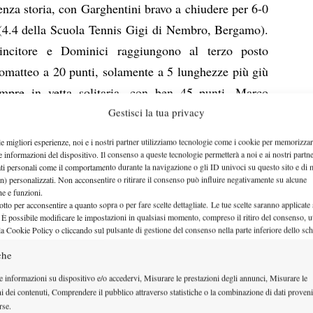
senza storia, con Garghentini bravo a chiudere per 6-0
 (4.4 della Scuola Tennis Gigi di Nembro, Bergamo).
 vincitore e Dominici raggiungono al terzo posto
omatteo a 20 punti, solamente a 5 lunghezze più giù
mpre in vetta solitaria, con ben 45 punti, Marco
lanino).
Gestisci la tua privacy
ui campi dell’Alte Groane Club, i tornei dedicati ai
le migliori esperienze, noi e i nostri partner utilizziamo tecnologie come i cookie per memorizzar
ruppo 3.2) hanno premiato Andrea Fanzaga e Marydhel
e informazioni del dispositivo. Il consenso a queste tecnologie permetterà a noi e ai nostri partne
ati personali come il comportamento durante la navigazione o gli ID univoci su questo sito e di 
is Club Lecco, sesto favorito della vigilia, ha vinto
n) personalizzati. Non acconsentire o ritirare il consenso può influire negativamente su alcune
che e funzioni.
do in finale Marco Mottadelli (3.3 della L&M Tennis
otto per acconsentire a quanto sopra o per fare scelte dettagliate. Le tue scelte saranno applicate
t lottato, incamerato al dodicesimo gioco, Fanzaga
 È possibile modificare le impostazioni in qualsiasi momento, compreso il ritiro del consenso, ut
la Cookie Policy o cliccando sul pulsante di gestione del consenso nella parte inferiore dello sc
sfida col punteggio di 7-5 6-1. Buoni piazzamenti in
che
.3 del Tennis Club Mariano, CO) e Marco Campanella
e informazioni su dispositivo e/o accedervi, Misurare le prestazioni degli annunci, Misurare le
). Come detto, a imporsi nel tabellone femminile è
ni dei contenuti, Comprendere il pubblico attraverso statistiche o la combinazione di dati proveni
 Tennis Club Villasanta, MB), testa di serie numero
rse.