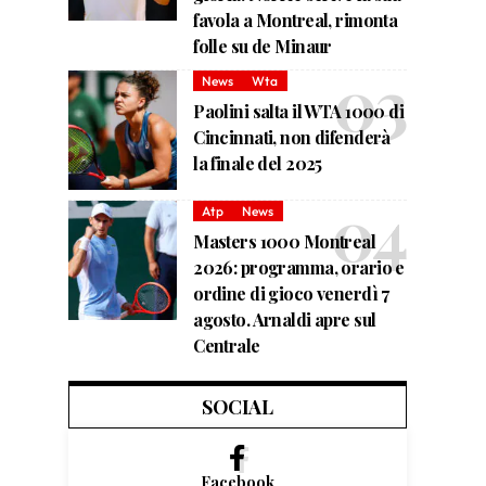
favola a Montreal, rimonta
folle su de Minaur
News
Wta
Paolini salta il WTA 1000 di
Cincinnati, non difenderà
la finale del 2025
Atp
News
Masters 1000 Montreal
2026: programma, orario e
ordine di gioco venerdì 7
agosto. Arnaldi apre sul
Centrale
SOCIAL
Facebook