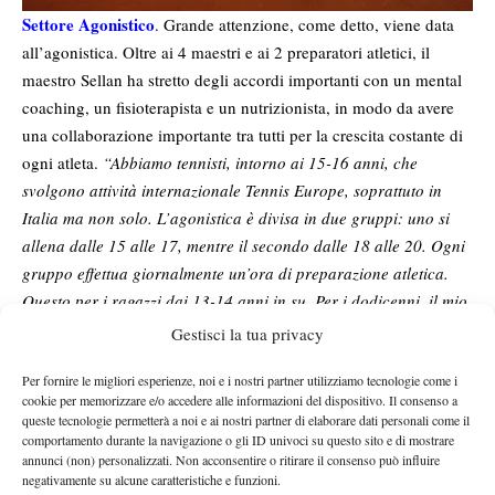
Settore Agonistico
. Grande attenzione, come detto, viene data
all’agonistica. Oltre ai 4 maestri e ai 2 preparatori atletici, il
maestro Sellan ha stretto degli accordi importanti con un mental
coaching, un fisioterapista e un nutrizionista, in modo da avere
una collaborazione importante tra tutti per la crescita costante di
ogni atleta.
“Abbiamo tennisti, intorno ai 15-16 anni, che
svolgono attività internazionale Tennis Europe, soprattuto in
Italia ma non solo. L’agonistica è divisa in due gruppi: uno si
allena dalle 15 alle 17, mentre il secondo dalle 18 alle 20. Ogni
gruppo effettua giornalmente un’ora di preparazione atletica.
Questo per i ragazzi dai 13-14 anni in su. Per i dodicenni, il mio
pensiero è quello di non sovraccaricarli e di puntare più sulla
Gestisci la tua privacy
qualità che sulla quantità. E’ parere ormai quasi unanime,
Per fornire le migliori esperienze, noi e i nostri partner utilizziamo tecnologie come i
parlando anche con moltissimi altri maestri che allenano ragazzi
cookie per memorizzare e/o accedere alle informazioni del dispositivo. Il consenso a
di livello internazionale, che il troppo lavoro intorno agli 11-12
queste tecnologie permetterà a noi e ai nostri partner di elaborare dati personali come il
anni non faccia per niente bene. Chi è arrivato in finale ai
comportamento durante la navigazione o gli ID univoci su questo sito e di mostrare
annunci (non) personalizzati. Non acconsentire o ritirare il consenso può influire
campionati italiani under 13 , per esempio, si allena 3 giorni a
negativamente su alcune caratteristiche e funzioni.
settimana. Qualità e non eccessiva quantità: questa l’inversione