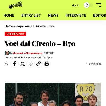
Aa
HOME
ENTRY LIST
NEWS
INTERVISTE
EDITOR
Home
»
Blog
»
Voci dal Circolo – R70
Voci dal Circolo
Voci dal Circolo – R70
By
Alessandro Nizegorodcew
19/11/2010
Last updated: 19 Novembre 2010 4:37 pm
8 Min Read