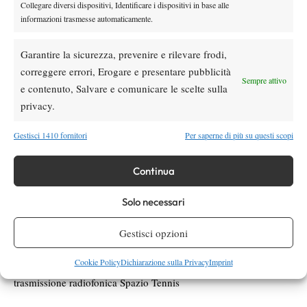
Collegare diversi dispositivi, Identificare i dispositivi in base alle
informazioni trasmesse automaticamente.
Garantire la sicurezza, prevenire e rilevare frodi,
correggere errori, Erogare e presentare pubblicità
Sempre attivo
e contenuto, Salvare e comunicare le scelte sulla
privacy.
Gestisci 1410 fornitori
Per saperne di più su questi scopi
Perché Scegliere R70?
Per la conclusione lasciamo la parola al
maestro nazionale Enrico Sellan: “
Per giocare a tennis, a
Continua
qualsiasi livello, il circolo R70 è l’ideale. Il binomio
professionalità e buon umore è il nostro motto. La nostra
Solo necessari
priorità, come detto, è rivolta al settore agonistico. Che altro
dire? La struttura è ottima, immersa nel verde, a bordo tevere.
Gestisci opzioni
Vi aspettiamo…”
Cookie Policy
Dichiarazione sulla Privacy
Imprint
Ascolta l’intervista a Enrico Sellan, andata in onda durante la
trasmissione radiofonica Spazio Tennis