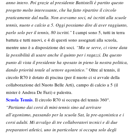
anno intero. Poi grazie al presidente Battistelli è partito questo
progetto molto interessante, che ha fatto ripartire il circolo
praticamente dal nulla. Non avevamo soci, né iscritti alla scuole
tennis, nuoto e calcio a 5. Oggi possiamo dire di aver raggiunto,
parlo solo per il tennis, 80 iscritti.”
I campi sono 5, tutti in terra
battuta e tutti nuovi, e 4 di questi sono assegnati alla scuola,
mentre uno è a disposizione dei soci.
“Ma se serve, ci viene data
la possibilità di usare anche il quinto per i ragazzi. Da questo
punto di vista il presidente ha sposato in pieno la nostra politica,
dando priorità totale al settore agonistico.”
Oltre al tennis, il
circolo R70 è dotato di piscina (per il nuoto ci si avvale della
collaborazione del Nuoto Belle Arti), campo di calcio a 5 (il
mister è Andrea De Fazi) e palestra.
Scuola Tennis
. Il circolo R70 si occupa del tennis 360°.
“Partiamo dai corsi di mini-tennis sino ad arrivare
all’agonismo, passando per la scuola Sat, la pre-agonistica e i
corsi adulti. Mi avvalgo di tre collaboratori tecnici e di due
preparatori atletici, uno in particolare si occupa solo degli