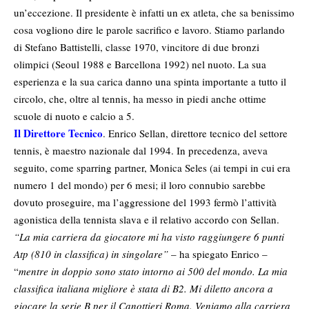
un’eccezione. Il presidente è infatti un ex atleta, che sa benissimo
cosa vogliono dire le parole sacrifico e lavoro. Stiamo parlando
di Stefano Battistelli, classe 1970, vincitore di due bronzi
olimpici (Seoul 1988 e Barcellona 1992) nel nuoto. La sua
esperienza e la sua carica danno una spinta importante a tutto il
circolo, che, oltre al tennis, ha messo in piedi anche ottime
scuole di nuoto e calcio a 5.
Il Direttore Tecnico
. Enrico Sellan, direttore tecnico del settore
tennis, è maestro nazionale dal 1994. In precedenza, aveva
seguito, come sparring partner, Monica Seles (ai tempi in cui era
numero 1 del mondo) per 6 mesi; il loro connubio sarebbe
dovuto proseguire, ma l’aggressione del 1993 fermò l’attività
agonistica della tennista slava e il relativo accordo con Sellan.
“La mia carriera da giocatore mi ha visto raggiungere 6 punti
Atp (810 in classifica) in singolare”
– ha spiegato Enrico –
“
mentre in doppio sono stato intorno ai 500 del mondo. La mia
classifica italiana migliore è stata di B2. Mi diletto ancora a
giocare la serie B per il Canottieri Roma. Veniamo alla carriera