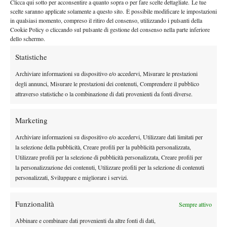
Clicca qui sotto per acconsentire a quanto sopra o per fare scelte dettagliate. Le tue
scelte saranno applicate solamente a questo sito. È possibile modificare le impostazioni
di tendenza che sta avvenendo in Italia e che, nel mio piccolo,
in qualsiasi momento, compreso il ritiro del consenso, utilizzando i pulsanti della
porto avanti al R70.”
Due preparatori atletici si diceva:
Cookie Policy o cliccando sul pulsante di gestione del consenso nella parte inferiore
“Grandissima attenzione all’aspetto fisico e atletico. Nei più
dello schermo.
piccoli è fondamentale dare importanza assoluta alla
Statistiche
coordinazione, che sarà poi decisiva per la crescita della
Archiviare informazioni su dispositivo e/o accedervi, Misurare le prestazioni
potenza e della velocità. In generale è importantissimo allenare i
degli annunci, Misurare le prestazioni dei contenuti, Comprendere il pubblico
ragazzi sin da giovanissimi, con le dovute differenza a seconda
attraverso statistiche o la combinazione di dati provenienti da fonti diverse.
della struttura fisica e dell’età.”
Il Gruppo
. “Io credo moltissimo nell’allenamento di gruppo,
Marketing
che deve essere spronante per il lavoro. Lavoro professionale,
Archiviare informazioni su dispositivo e/o accedervi, Utilizzare dati limitati per
sempre condito con il buon umore, che incide sempre nella
la selezione della pubblicità, Creare profili per la pubblicità personalizzata,
buona riuscita dell’allenamento. Diverse vittorie open e in tornei
Utilizzare profili per la selezione di pubblicità personalizzata, Creare profili per
giovanili per adesso ci stanno dando ragione. Questa è la nostra
la personalizzazione dei contenuti, Utilizzare profili per la selezione di contenuti
filosofia e credo che la risposta di iscrizioni e di risultati sia il
personalizzati, Sviluppare e migliorare i servizi.
risultato più bello e importante.”
Funzionalità
Sempre attivo
Abbinare e combinare dati provenienti da altre fonti di dati,