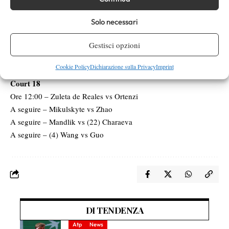
A seguire – Dolehide vs Montgomery
Court 17
Solo necessari
Ore 12:00 – Minnen vs Ferro
Gestisci opzioni
A seguire – (10) Galfi vs Jorge
A seguire – Masarovs vs (24) Teichmann
Cookie Policy
Dichiarazione sulla Privacy
Imprint
A seguire – Radivojevic vs Bassols Ribera
Court 18
Ore 12:00 – Zuleta de Reales vs Ortenzi
A seguire – Mikulskyte vs Zhao
A seguire – Mandlik vs (22) Charaeva
A seguire – (4) Wang vs Guo
DI TENDENZA
Atp
News