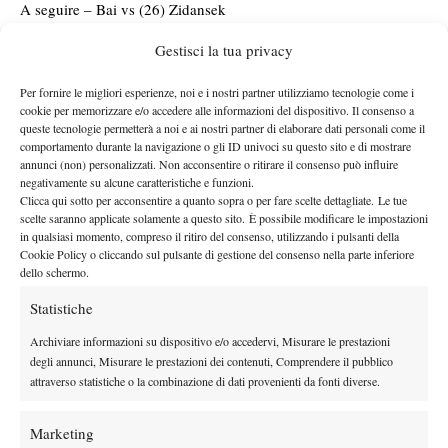
A seguire – Bai vs (26) Zidansek
A seguire – (16) Sramkova vs Hruncakova
Gestisci la tua privacy
Court 8
Brancaccio
Ore 12:00 –
vs Lazaro Garcia
Per fornire le migliori esperienze, noi e i nostri partner utilizziamo tecnologie come i
A seguire – Boluda vs Gjorcheska
cookie per memorizzare e/o accedere alle informazioni del dispositivo. Il consenso a
queste tecnologie permetterà a noi e ai nostri partner di elaborare dati personali come il
A seguire – Gorgodze vs Valdmannova
comportamento durante la navigazione o gli ID univoci su questo sito e di mostrare
A seguire – Ku vs Kostovic
annunci (non) personalizzati. Non acconsentire o ritirare il consenso può influire
Court 9
negativamente su alcune caratteristiche e funzioni.
Clicca qui sotto per acconsentire a quanto sopra o per fare scelte dettagliate. Le tue
Ore 12:00 – (13) Salkova vs Shymanovich
scelte saranno applicate solamente a questo sito. È possibile modificare le impostazioni
A seguire – (8) Semenistaja vs Siskova
in qualsiasi momento, compreso il ritiro del consenso, utilizzando i pulsanti della
Cookie Policy o cliccando sul pulsante di gestione del consenso nella parte inferiore
A seguire – You vs (23) Jeanjean
dello schermo.
A seguire – Vandromme vs (17) Yuan
Statistiche
Court 10
Ore 12:00 – Tan vs Pohankova
Archiviare informazioni su dispositivo e/o accedervi, Misurare le prestazioni
A seguire – (17) Quevedeo vs Ishii
degli annunci, Misurare le prestazioni dei contenuti, Comprendere il pubblico
attraverso statistiche o la combinazione di dati provenienti da fonti diverse.
A seguire – (11) Kudermetova vs Ponchet
A seguire – Lourdes Carie vs Havlickova
Marketing
Court 11