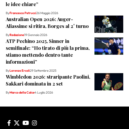
le idee chiare”
By
Francesco Petrucci
26 Maggio 2026
Australian Open 2026: Auger-
Aliassime si ritira, Borges al 2° turno
By
Redazione
19 Gennaio 2026
ATP Pechino 2025, Sinner in
semifinale: “Ho tirato di più la prima,
stiamo mettendo dentro tante
informazioni”
By
Lorenzo Ercoli
29 Settembre 2025
Wimbledon 2026: straripante Paolini,
Sakkari dominata in 2 set
By
Marco della Calce
4 Luglio 2026