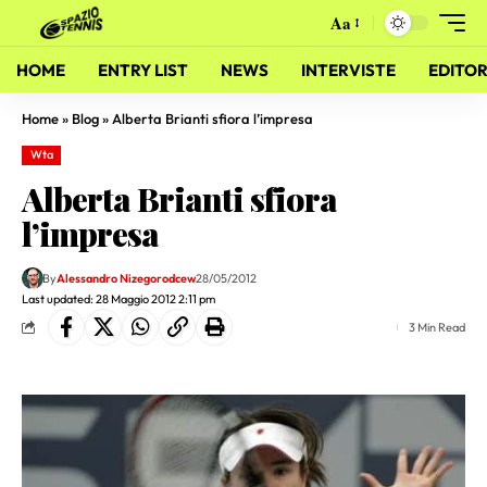
Aa
HOME
ENTRY LIST
NEWS
INTERVISTE
EDITOR
Home
»
Blog
»
Alberta Brianti sfiora l’impresa
Wta
Alberta Brianti sfiora
l’impresa
By
Alessandro Nizegorodcew
28/05/2012
Last updated: 28 Maggio 2012 2:11 pm
3 Min Read