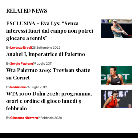
RELATED NEWS
ESCLUSIVA – Eva Lys: “Senza
interessi fuori dal campo non potrei
giocare a tennis”
By
Lorenzo Ercoli
28 Settembre 2025
Anabel I, Imperatrice di Palermo
By
Sergio Pastena
19 Luglio 2011
Wta Palermo 2019: Trevisan sbatte
su Cornet
By
Redazione
24 Luglio 2019
WTA 1000 Doha 2026: programma,
orari e ordine di gioco lunedì 9
febbraio
By
Giacomo Nicotera
9 Febbraio 2026