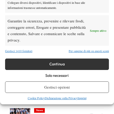
Collegare diversi dispositivi, Identificare i dispositivi in base alle
informazioni trasmesse automaticamente.
DI TENDENZA
Garantire la sicurezza, prevenire e rilevare frodi,
correggere errori, Erogare e presentare pubblicità
Atp
News
Sempre attivo
Pioggia a Montreal: Nakashima-
e contenuto, Salvare e comunicare le scelte sulla
Rinderknech interrotta, slittano anche
privacy.
Jodar-Lehecka e Fils-Norrie
Gestisci 1410 fornitori
Per saperne di più su questi scopi
Atp
News
Masters 1000 Montreal 2026: Darderi
Continua
ottiene il secondo quarto di finale 1000
consecutivo
Solo necessari
Atp
News
Masters 1000 Montreal 2026: programma,
Gestisci opzioni
orario e ordine di gioco domenica 9 agosto.
Fonseca-Shelton sul centrale e Darderi in
Cookie Policy
Dichiarazione sulla Privacy
Imprint
doppio
News