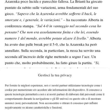
Azarenka poco lucida e parecchio fallosa. La Brianti ha giocato
puntato da subito sulle variazioni, arma fondamentali del suo
gioco.
“Sapevo che la Azarenka avrebbe sofferto il back, le
smorzate e, i generale, le variazioni.”
– ha raccontato Alberta in
conferenza stampa.
“Sul 4-0 in vantaggio nel secondo cosa ho
pensato? Che non era assolutamente finita e che lei, essendo
numero 1 del mondo, avrebbe potuto alzare il livello.”
Alberta
ha avuto due palle break per il 5-0, che la Azarenka ha però
annullato. Sulla seconda, in particolare, la russa ha servito una
seconda all’incrocio delle righe mettendo a segno l’ace. Un
punto che, molto probabilmente, ha fatto girare la partita.
“Si,
sicuramente”
– ha proseguito la Brianti –
“quel servizio vincente
Gestisci la tua privacy
ha pesato abbastanza sull’andamento del secondo set. Diciamo
che quelle due palle break le ricorderò a lungo… Sul 4-2 poi ho
Per fornire le migliori esperienze, noi e i nostri partner utilizziamo tecnologie come i
sbagliato anche io, perché ho smesso di essere aggressiva come
cookie per memorizzare e/o accedere alle informazioni del dispositivo. Il consenso a
avevo fatto fino a quel momento. Ci ho comunque provato sino
queste tecnologie permetterà a noi e ai nostri partner di elaborare dati personali come il
comportamento durante la navigazione o gli ID univoci su questo sito e di mostrare
alla fine e sono contenta del tennis che ho espresso. Mi sentivo
annunci (non) personalizzati. Non acconsentire o ritirare il consenso può influire
bene in questi giorni e sapevo di poter fare un bel match.”
negativamente su alcune caratteristiche e funzioni.