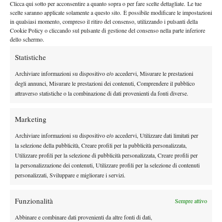
Una partita emozionante, un match che Alberta sicuramente
Clicca qui sotto per acconsentire a quanto sopra o per fare scelte dettagliate. Le tue
scelte saranno applicate solamente a questo sito. È possibile modificare le impostazioni
ricorderà a lungo. Questi sono i match che possono anche
in qualsiasi momento, compreso il ritiro del consenso, utilizzando i pulsanti della
incidere, in maniera negativa, su una intera stagione. Speriamo
Cookie Policy o cliccando sul pulsante di gestione del consenso nella parte inferiore
dello schermo.
non sia così, perché dopo questo incontro Alberta Brianti
meriterebbe importanti soddisfazioni. Quel “le ricorderò a lungo”
Statistiche
non sembra però bene augurante… Complimenti però Tina,
Archiviare informazioni su dispositivo e/o accedervi, Misurare le prestazioni
perché hai illuminato il Philippe Chatrier con il tuo tennis
degli annunci, Misurare le prestazioni dei contenuti, Comprendere il pubblico
all’antica, dimostrando che queste “spara-palle” sono battibili…
attraverso statistiche o la combinazione di dati provenienti da fonti diverse.
Marketing
Archiviare informazioni su dispositivo e/o accedervi, Utilizzare dati limitati per
TAGGED:
Roland Garros
Viktoria Azarenka
la selezione della pubblicità, Creare profili per la pubblicità personalizzata,
Utilizzare profili per la selezione di pubblicità personalizzata, Creare profili per
la personalizzazione dei contenuti, Utilizzare profili per la selezione di contenuti
personalizzati, Sviluppare e migliorare i servizi.
Funzionalità
Sempre attivo
Nessun commento
Abbinare e combinare dati provenienti da altre fonti di dati,
Devi essere
connesso
per inviare un commento.