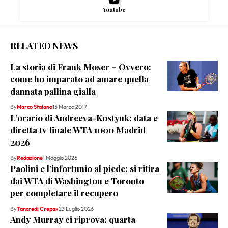
Youtube
RELATED NEWS
La storia di Frank Moser – Ovvero:
come ho imparato ad amare quella
dannata pallina gialla
By
Marco Staiano
15 Marzo 2017
L’orario di Andreeva-Kostyuk: data e
diretta tv finale WTA 1000 Madrid
2026
By
Redazione
1 Maggio 2026
Paolini e l’infortunio al piede: si ritira
dai WTA di Washington e Toronto
per completare il recupero
By
Tancredi Crepax
23 Luglio 2026
Andy Murray ci riprova: quarta