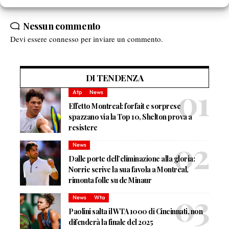
Nessun commento
Devi essere
connesso
per inviare un commento.
DI TENDENZA
Atp
News
Effetto Montreal: forfait e sorprese
spazzano via la Top 10, Shelton prova a
resistere
News
Dalle porte dell’eliminazione alla gloria:
Norrie scrive la sua favola a Montreal,
rimonta folle su de Minaur
News
Wta
Paolini salta il WTA 1000 di Cincinnati, non
difenderà la finale del 2025