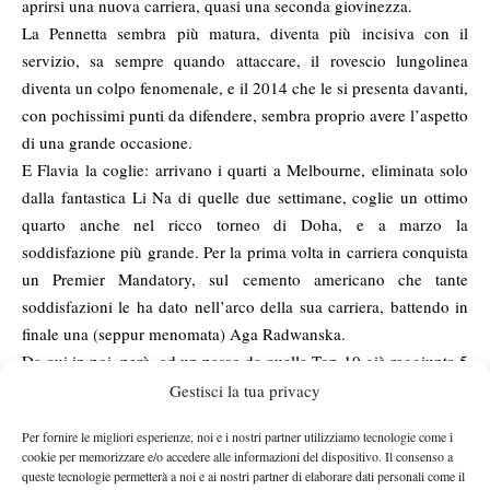
aprirsi una nuova carriera, quasi una seconda giovinezza.
La Pennetta sembra più matura, diventa più incisiva con il
servizio, sa sempre quando attaccare, il rovescio lungolinea
diventa un colpo fenomenale, e il 2014 che le si presenta davanti,
con pochissimi punti da difendere, sembra proprio avere l’aspetto
di una grande occasione.
E Flavia la coglie: arrivano i quarti a Melbourne, eliminata solo
dalla fantastica Li Na di quelle due settimane, coglie un ottimo
quarto anche nel ricco torneo di Doha, e a marzo la
soddisfazione più grande. Per la prima volta in carriera conquista
un Premier Mandatory, sul cemento americano che tante
soddisfazioni le ha dato nell’arco della sua carriera, battendo in
finale una (seppur menomata) Aga Radwanska.
Da qui in poi, però, ad un passo da quella Top-10 già raggiunta 5
anni fa, Flavia ha un piccolo calo, non raccoglie molto a Parigi e
Gestisci la tua privacy
Londra, ma nel contempo arriva un’altra splendida sorpresa nella
Per fornire le migliori esperienze, noi e i nostri partner utilizziamo tecnologie come i
sua carriera: trova in Martina Hingis una inaspettata e fantastica
cookie per memorizzare e/o accedere alle informazioni del dispositivo. Il consenso a
compagna di doppio.
queste tecnologie permetterà a noi e ai nostri partner di elaborare dati personali come il