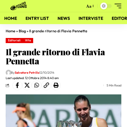
Aa
HOME
ENTRY LIST
NEWS
INTERVISTE
EDITOR
Home
»
Blog
»
Il grande ritorno di Flavia Pennetta
Editoriali
Wta
Il grande ritorno di Flavia
Pennetta
By
Salvatore Petrillo
12/10/2014
Last updated: 12 Ottobre 2014 8:40 am
5 Min Read