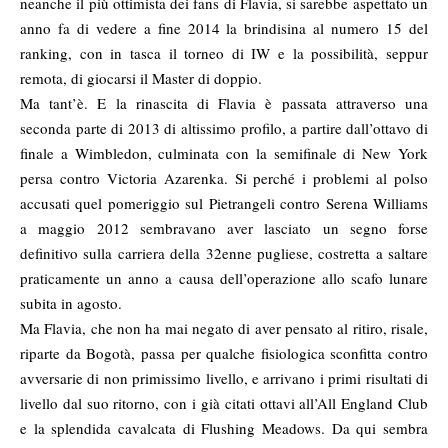
neanche il più ottimista dei fans di Flavia, si sarebbe aspettato un
anno fa di vedere a fine 2014 la brindisina al numero 15 del
ranking, con in tasca il torneo di IW e la possibilità, seppur
remota, di giocarsi il Master di doppio.
Ma tant’è. E la rinascita di Flavia è passata attraverso una
seconda parte di 2013 di altissimo profilo, a partire dall’ottavo di
finale a Wimbledon, culminata con la semifinale di New York
persa contro Victoria Azarenka. Si perché i problemi al polso
accusati quel pomeriggio sul Pietrangeli contro Serena Williams
a maggio 2012 sembravano aver lasciato un segno forse
definitivo sulla carriera della 32enne pugliese, costretta a saltare
praticamente un anno a causa dell’operazione allo scafo lunare
subita in agosto.
Ma Flavia, che non ha mai negato di aver pensato al ritiro, risale,
riparte da Bogotà, passa per qualche fisiologica sconfitta contro
avversarie di non primissimo livello, e arrivano i primi risultati di
livello dal suo ritorno, con i già citati ottavi all’All England Club
e la splendida cavalcata di Flushing Meadows. Da qui sembra