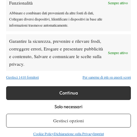
Funzionalità
Si iscrivono a Tianjin con la speranza di partecipare al Master di
Sempre attivo
fine anno, ma l’eliminazione al secondo turno preclude alle due
Abbinare e combinare dati provenienti da altre fonti di dati,
un risultato che per una coppia nata a giugno sarebbe stato
Collegare diversi dispositivi, Identificare i dispositivi in base alle
informazioni trasmesse automaticamente.
qualcosa di straordinario.
E’ di queste ore, però, la notizia che Flavia prenderà parte a un
Garantire la sicurezza, prevenire e rilevare frodi,
Master, anche se non quello di Singapore: il forfait di Jelena
correggere errori, Erogare e presentare pubblicità
Jankovic lascia libera una Wild Card, che gli organizzatori del
Sempre attivo
e contenuto, Salvare e comunicare le scelte sulla
WTA Tournament of Champions decidono di concedere alla
privacy.
nostra Pennetta, un risultato assolutamente meritato, al termine di
una lungo e travagliato tragitto che ha riportato Flavia Pennetta, a
Gestisci 1410 fornitori
Per saperne di più su questi scopi
32 anni, nella elitè del tennis mondiale.
Continua
Solo necessari
TAGGED:
Flavia Pennetta
tournament of champions
Wta
Gestisci opzioni
Cookie Policy
Dichiarazione sulla Privacy
Imprint