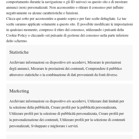
comportamento durante la navigazione o gli ID univoci su questo sito e di mostrare
A Eastbourne la nuova coppia esordisce col botto, eliminando
annunci (non) personalizzati. Non acconsentire o ritirare il consenso può influire
niente meno che Makarova e Vesnina, una delle coppie più forti
negativamente su alcune caratteristiche e funzioni.
del panorama mondiale. Qualche match di rodaggio, come è
Clicca qui sotto per acconsentire a quanto sopra o per fare scelte dettagliate. Le tue
scelte saranno applicate solamente a questo sito. È possibile modificare le impostazioni
giusto che sia, ma Flavia già mette in mostra quanto di buono
in qualsiasi momento, compreso il ritiro del consenso, utilizzando i pulsanti della
fatto con la amica e compagna di tante battaglie Gisela Dulko:
Cookie Policy o cliccando sul pulsante di gestione del consenso nella parte inferiore
colpi da fondo e ricami a rete, con l’aggiunta di una grande
dello schermo.
intelligenza tattica, rendono la Pennetta una doppista fantastica,
Statistiche
arrivano i primi risultati, e a New York, nell’amata Grande Mela,
Archiviare informazioni su dispositivo e/o accedervi, Misurare le prestazioni
Flavia disputa due splendidi tornei, in singolare e in doppio. Nel
degli annunci, Misurare le prestazioni dei contenuti, Comprendere il pubblico
tabellone di singolare raggiunge per la quinta volta in carriera i
attraverso statistiche o la combinazione di dati provenienti da fonti diverse.
quarti di finale, battuta solo da un’incontenibile Serena Williams,
mentre con la svizzera, nel tabellone di doppio, arriva addirittura
Marketing
all’atto finale, senza lasciare neanche un set per strada. Questa
Archiviare informazioni su dispositivo e/o accedervi, Utilizzare dati limitati per
volta però le russe Makarova e Vesnina si prendono una pesante
la selezione della pubblicità, Creare profili per la pubblicità personalizzata,
rivincita, battendo in tre set la coppia italo-elvetica. La prima
Utilizzare profili per la selezione di pubblicità personalizzata, Creare profili per
vittoria è però solo rimandata: nel ricco torneo di Wuhan, Flavia
la personalizzazione dei contenuti, Utilizzare profili per la selezione di contenuti
personalizzati, Sviluppare e migliorare i servizi.
e Martina trionfano battendo Garcia e Black in tre set, issandosi
ai primissimi posti della Race to Singapore.