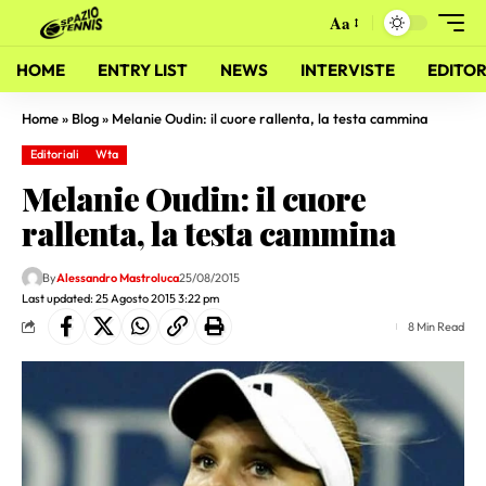
Aa
HOME
ENTRY LIST
NEWS
INTERVISTE
EDITOR
Home
»
Blog
»
Melanie Oudin: il cuore rallenta, la testa cammina
Editoriali
Wta
Melanie Oudin: il cuore
rallenta, la testa cammina
By
Alessandro Mastroluca
25/08/2015
Last updated: 25 Agosto 2015 3:22 pm
8 Min Read