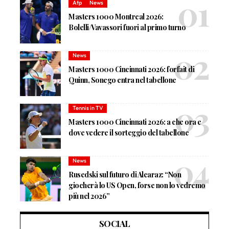
Atp
News
Masters 1000 Montreal 2026:
Bolelli/Vavassori fuori al primo turno
News
Masters 1000 Cincinnati 2026: forfait di
Quinn, Sonego entra nel tabellone
Tennis in TV
Masters 1000 Cincinnati 2026: a che ora e
dove vedere il sorteggio del tabellone
News
Rusedski sul futuro di Alcaraz: “Non
giocherà lo US Open, forse non lo vedremo
più nel 2026”
SOCIAL