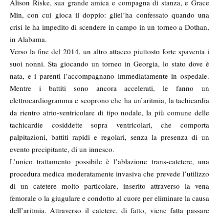
Alison Riske, sua grande amica e compagna di stanza, e Grace
Min, con cui gioca il doppio: gliel’ha confessato quando una
crisi le ha impedito di scendere in campo in un torneo a Dothan,
in Alabama.
Verso la fine del 2014, un altro attacco piuttosto forte spaventa i
suoi nonni. Sta giocando un torneo in Georgia, lo stato dove è
nata, e i parenti l’accompagnano immediatamente in ospedale.
Mentre i battiti sono ancora accelerati, le fanno un
elettrocardiogramma e scoprono che ha un’aritmia, la tachicardia
da rientro atrio-ventricolare di tipo nodale, la più comune delle
tachicardie cosiddette sopra ventricolari, che comporta
palpitazioni, battiti rapidi e regolari, senza la presenza di un
evento precipitante, di un innesco.
L’unico trattamento possibile è l’ablazione trans-catetere, una
procedura medica moderatamente invasiva che prevede l’utilizzo
di un catetere molto particolare, inserito attraverso la vena
femorale o la giugulare e condotto al cuore per eliminare la causa
dell’aritmia. Attraverso il catetere, di fatto, viene fatta passare