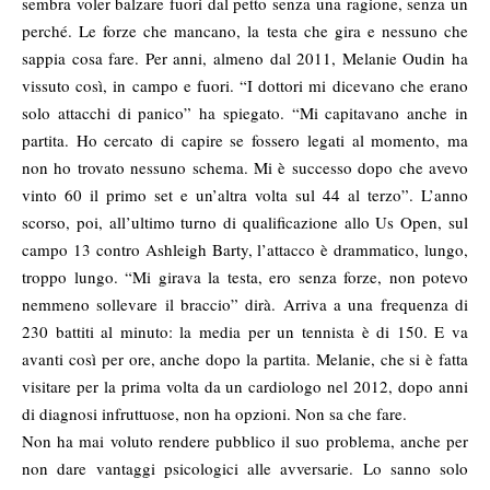
sembra voler balzare fuori dal petto senza una ragione, senza un
perché. Le forze che mancano, la testa che gira e nessuno che
sappia cosa fare. Per anni, almeno dal 2011, Melanie Oudin ha
vissuto così, in campo e fuori. “I dottori mi dicevano che erano
solo attacchi di panico” ha spiegato. “Mi capitavano anche in
partita. Ho cercato di capire se fossero legati al momento, ma
non ho trovato nessuno schema. Mi è successo dopo che avevo
vinto 60 il primo set e un’altra volta sul 44 al terzo”. L’anno
scorso, poi, all’ultimo turno di qualificazione allo Us Open, sul
campo 13 contro Ashleigh Barty, l’attacco è drammatico, lungo,
troppo lungo. “Mi girava la testa, ero senza forze, non potevo
nemmeno sollevare il braccio” dirà. Arriva a una frequenza di
230 battiti al minuto: la media per un tennista è di 150. E va
avanti così per ore, anche dopo la partita. Melanie, che si è fatta
visitare per la prima volta da un cardiologo nel 2012, dopo anni
di diagnosi infruttuose, non ha opzioni. Non sa che fare.
Non ha mai voluto rendere pubblico il suo problema, anche per
non dare vantaggi psicologici alle avversarie. Lo sanno solo