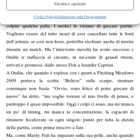
conferma due elementi: c’è più di una sezione del miocardio da
Gestisci opzioni
bruciare e il primo intervento non le ha identificate tutte.
Cookie Policy
Dichiarazione sulla Privacy
Imprint
Dopo tre settimane, Melanie torna in campo, anche se solo per
colpire qualche palla. I medici le vietano di giocare partite.
Vogliono essere del tutto sicuri di aver cancellato tutte le fonti
dell’aritmia: se così non fosse, potrebbe rischiare anche di morire
durante un match. Ma l’intervento stavolta ha avuto successo e
Oudin si riaffaccia al circuito, in un’estate di grandi ritorni,
arrivati e promessi, dallo stesso Fish a Jennifer Capriati.
A Oudin, che quando è esplosa con i quarti a Flushing Meadows
2009 portava la scritta “Believe” sulle scarpe, rientrare
comunque non basta. “Ovvio, sono felice di poter giocare di
nuovo” ha detto, “ma voglio tornare al mio livello di prima, e
purtroppo è quasi impossibile. Oggi i colpi ci sono, ma mi manca
un po’ di timing, mi manca la concentrazione, la capacitò di
rimanere focalizzata su ogni singolo punto per tutta la durata
della partita, come prima riuscivo a fare.
Ma, come Mardy Fish ha imparato sulla sua pelle, anche quando