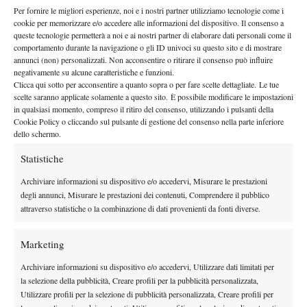
Per fornire le migliori esperienze, noi e i nostri partner utilizziamo tecnologie come i
cookie per memorizzare e/o accedere alle informazioni del dispositivo. Il consenso a
queste tecnologie permetterà a noi e ai nostri partner di elaborare dati personali come il
comportamento durante la navigazione o gli ID univoci su questo sito e di mostrare
annunci (non) personalizzati. Non acconsentire o ritirare il consenso può influire
negativamente su alcune caratteristiche e funzioni.
Clicca qui sotto per acconsentire a quanto sopra o per fare scelte dettagliate. Le tue
L’operazione sembra funzionare. Si allena puntando
scelte saranno applicate solamente a questo sito. È possibile modificare le impostazioni
all’Australian Open 2014, ma si sforza troppo e le viene
in qualsiasi momento, compreso il ritiro del consenso, utilizzando i pulsanti della
diagnosticata la rabdomiolisi, la rottura delle cellule del muscolo
Cookie Policy o cliccando sul pulsante di gestione del consenso nella parte inferiore
dello schermo.
scheletrico, dovuto al rilascio non fluido di mioglobina nelle fibre
muscolari interessate. Nel suo caso, il problema riguardava solo i
Statistiche
muscoli delle braccia. Deve restare ferma ancora, ma i medici
Archiviare informazioni su dispositivo e/o accedervi, Misurare le prestazioni
escludono un legame con l’aritmia cardiaca.
degli annunci, Misurare le prestazioni dei contenuti, Comprendere il pubblico
Allora, fissa come ipotesi di rientro il torneo di Indian Wells,
attraverso statistiche o la combinazione di dati provenienti da fonti diverse.
dove anche Mardy Fish ha giocato il suo primo match dopo 18
mesi. Ma durante una sessione d’allenamento, il cuore torna a
Marketing
battere come non dovrebbe. “I medici non mi credevano” dice
Archiviare informazioni su dispositivo e/o accedervi, Utilizzare dati limitati per
Oudin, che torna nello stesso ospedale dove era stata operata.
la selezione della pubblicità, Creare profili per la pubblicità personalizzata,
“Ma gli dicevo che provavo esattamente le stesse sensazioni di
Utilizzare profili per la selezione di pubblicità personalizzata, Creare profili per