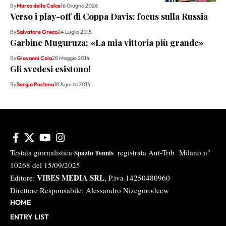
By
Marco della Calce
16 Giugno 2026
Verso i play-off di Coppa Davis: focus sulla Russia
By
Salvatore Greco
24 Luglio 2015
Garbine Muguruza: «La mia vittoria più grande»
By
Giovanni Cola
28 Maggio 2014
Gli svedesi esistono!
By
Sergio Pastena
18 Agosto 2014
Testata giornalistica
registrata Aut-Trib Milano n°
Spazio Tennis
10268 del 15/09/2025
VIBES MEDIA SRL
Editore:
, P.iva 14250480960
Direttore Responsabile: Alessandro Nizegorodcew
HOME
ENTRY LIST