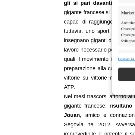
gli si pari davanti
. Dall’al
gigante francese si rivela in 
Market
capaci di raggiungere e tal
Archiviare
Creare pro
tuttavia, uno sport come il
Creare pro
insegnano giganti d’alta class
Sviluppare
lavoro necessario per potenziare
Funzion
quali il movimento in campo.
Gestisci 141
Abbinare e
preparazione alla cura di ta
Identifica
vittorie su vittorie nel circ
ATP.
Garanti
Erogare
Nei mesi trascorsi attorno al
scelte 
gigante francese:
risultano
Jouan
, amico e connaziona
Segovia nel 2012. Avversar
imprevedibile e potente il s