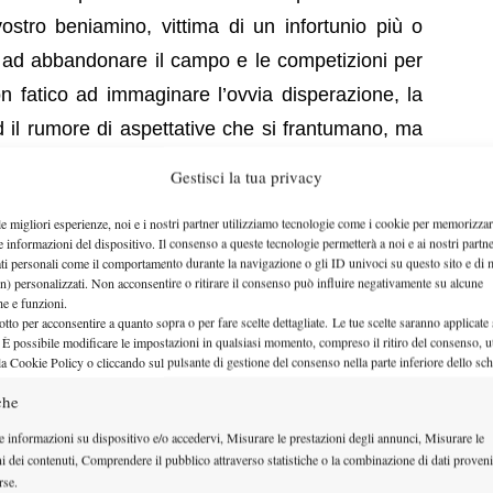
ostro beniamino, vittima di un infortunio più o
 ad abbandonare il campo e le competizioni per
 fatico ad immaginare l’ovvia disperazione, la
d il rumore di aspettative che si frantumano, ma
segnano le discese, che sempre seguono le
Gestisci la tua privacy
el più buio si può uscire con il sorriso sulle
le migliori esperienze, noi e i nostri partner utilizziamo tecnologie come i cookie per memorizzar
i prima
. Lo insegnavano gli antichi, con il motto
e informazioni del dispositivo. Il consenso a queste tecnologie permetterà a noi e ai nostri partne
ati personali come il comportamento durante la navigazione o gli ID univoci su questo sito e di 
i è attraverso le difficoltà che si giunge alle più
n) personalizzati. Non acconsentire o ritirare il consenso può influire negativamente su alcune
a storia di Albano Olivetti, il gigante di cristallo.
che e funzioni.
otto per acconsentire a quanto sopra o per fare scelte dettagliate. Le tue scelte saranno applicate
entiquattro primavere or sono, il tennista di
 È possibile modificare le impostazioni in qualsiasi momento, compreso il ritiro del consenso, ut
la Cookie Policy o cliccando sul pulsante di gestione del consenso nella parte inferiore dello sc
non impiega molto tempo prima di imprimere il
che
 molti curiosi seguaci del tennis.
Fornito da
nte fisico statuario, Albano fa del proprio
e informazioni su dispositivo e/o accedervi, Misurare le prestazioni degli annunci, Misurare le
ni dei contenuti, Comprendere il pubblico attraverso statistiche o la combinazione di dati proveni
, capace di annichilire quasi ogni avversario
rse.