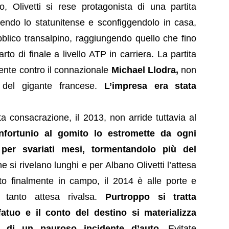
o, Olivetti si rese protagonista di una partita
endo lo statunitense e sconfiggendolo in casa,
ubblico transalpino, raggiungendo quello che fino
rto di finale a livello ATP in carriera. La partita
ente contro il connazionale
Michael Llodra,
non
 del gigante francese.
L’impresa era stata
a consacrazione, il 2013, non arride tuttavia al
nfortunio al gomito lo estromette da ogni
per svariati mesi, tormentandolo più del
ne si rivelano lunghi e per Albano Olivetti l’attesa
to finalmente in campo, il 2014 è alle porte e
 tanto attesa rivalsa.
Purtroppo si tratta
tuo e il conto del destino si materializza
a di un pauroso incidente d’auto
. Evitate