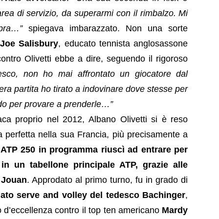
rea di servizio, da superarmi con il rimbalzo. Mi
opra…”
spiegava imbarazzato. Non una sorte
a
Joe Salisbury
, educato tennista anglosassone
ontro Olivetti ebbe a dire, seguendo il rigoroso
sco, non ho mai affrontato un giocatore dal
tera partita ho tirato a indovinare dove stesse per
odo per provare a prenderle…”
naca proprio nel 2012, Albano Olivetti si è reso
a perfetta nella sua Francia, più precisamente a
’ATP 250 in programma riuscì ad entrare per
 in un tabellone principale ATP, grazie alle
, Jouan
. Approdato al primo turno, fu in grado di
giato serve and volley del tedesco Bachinger
,
 d’eccellenza contro il top ten americano
Mardy