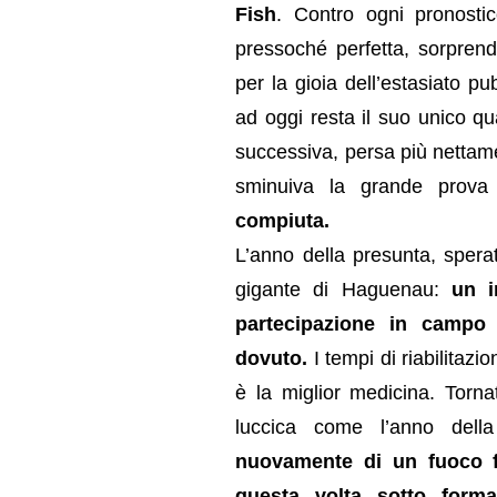
Fish
. Contro ogni pronostic
pressoché perfetta, sorprend
per la gioia dell’estasiato p
ad oggi resta il suo unico qua
successiva, persa più nettam
sminuiva la grande prova
compiuta.
L’anno della presunta, sperat
gigante di Haguenau:
un i
partecipazione in campo 
dovuto.
I tempi di riabilitazio
è la miglior medicina. Torna
luccica come l’anno della
nuovamente di un fuoco fa
questa volta sotto form