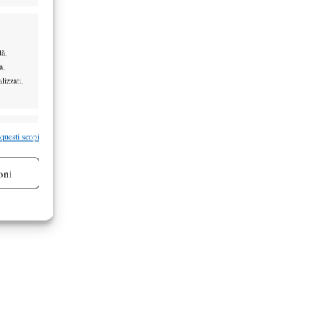
tà,
a,
lizzati,
re attivo
 questi scopi
oni
re attivo