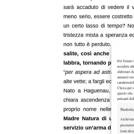
sarà accaduto di vedere il v
meno serio, essere costretto
un certo lasso di tempo? Non
tristezza mista a speranza e
non tutto è perduto.
Come in
salite, così anche dal tunn
Per fornire 
labbra, tornando più forti d
accedere all
elaborare d
“
per aspera ad astra
“, per cu
annunci (no
alte vette; a fargli eco oggi è l
caratteristi
Clicca qui s
Nato a Haguenau, Francia, v
questo sito.
pulsanti del
chiara ascendenza italiana 
Statisti
proprio nome nelle menti di
Madre Natura di un impone
Archiviar
prestazio
servizio un’arma devastante
fonti dive