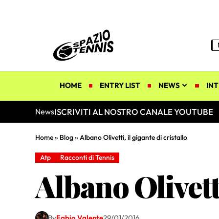
HOME
ENTRY LIST
NEWS
INT
ISCRIVITI AL NOSTRO CANALE YOUTUBE
News
Home
»
Blog
»
Albano Olivetti, il gigante di cristallo
Atp
Racconti di Tennis
Albano Olivetti
By
Fabio Valente
29/01/2016