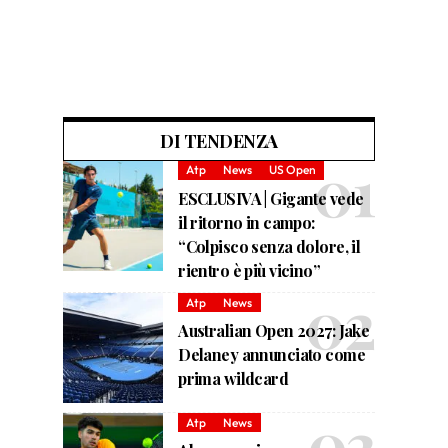
DI TENDENZA
Atp
News
US Open
ESCLUSIVA | Gigante vede
il ritorno in campo:
“Colpisco senza dolore, il
rientro è più vicino”
Atp
News
Australian Open 2027: Jake
Delaney annunciato come
prima wildcard
Atp
News