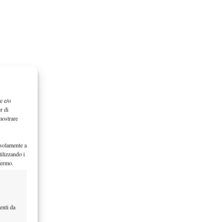
e e/o
r di
mostrare
 solamente a
ilizzando i
hermo.
enti da