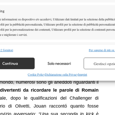
to dei suoi 2 metri e 3 centimetri di altezza, il
grado di scagliare fenomenali bordate al servizio,
ing
volta
superare i 250 km/h.
Con un fisico così,
 informazioni su dispositivo e/o accedervi, Utilizzare dati limitati per la selezione della pubblici
fili per la pubblicità personalizzata, Utilizzare profili per la selezione di pubblicità personalizzat
 tennis non è per forza una passeggiata: come
fili per la personalizzazione dei contenuti, Utilizzare profili per la selezione di contenuti persona
ifica quali
Karlovic, Anderson, Isner,
molto è il
 e migliorare i servizi.
 altri colpi attributi oltre al servizio, primo tra i
alità
Semp
 Albano dedica così ampio spazio nella propria
2 fornitori
Per saperne di più su
 combinare dati provenienti da altre fonti di dati, Collegare diversi dispositivi,
le aspetto del suo gioco, macinando al contempo
re i dispositivi in base alle informazioni trasmesse automaticamente.
Continua
Solo necessari
Gestisci opzi
uito future e scalando rapidamente le classifiche
re la sicurezza, prevenire e rilevare frodi, correggere errori,
Cookie Policy
Dichiarazione sulla Privacy
Imprint
 e presentare pubblicità e contenuto, Salvare e comunicare le
Semp
 mondo, numerosi sono gli aneddoti riguardanti il
sulla privacy.
 divertenti da ricordare le parole di Romain
le, dopo le qualificazioni del Challenger di
io di Olivetti, Jouan raccontó quanto fosse
ervizio avversario:
“Una sua seconda in kick è