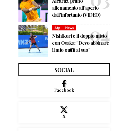
Alcaraz, primo
allenamento all’aperto
dall’infortunio (VIDEO)
Atp
News
Nishikori e il doppio misto
con Osaka: “Devo abbinare
il mio outfit al suo”
SOCIAL
Facebook
X