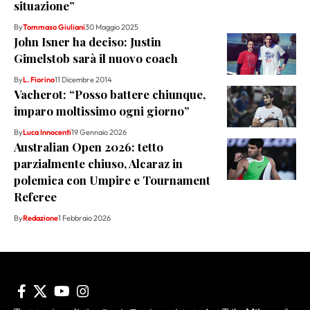
situazione”
By
Tommaso Giuliani
30 Maggio 2025
John Isner ha deciso: Justin
Gimelstob sarà il nuovo coach
By
L. Fiorino
11 Dicembre 2014
Vacherot: “Posso battere chiunque,
imparo moltissimo ogni giorno”
By
Luca Innocenti
19 Gennaio 2026
Australian Open 2026: tetto
parzialmente chiuso, Alcaraz in
polemica con Umpire e Tournament
Referee
By
Redazione
1 Febbraio 2026