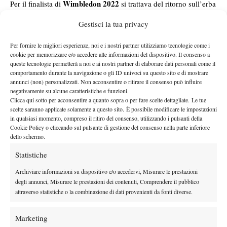
Wimbledon 2022
Per il finalista di
si trattava del ritorno sull’erba
dopo tre anni dall’ultima volta e i tanti infortuni, su tutti quello al
Gestisci la tua privacy
polso e al ginocchio, che lo hanno costretto a rimanere a lungo
lontano dai campi nelle ultime tre stagioni. A inizio 2026, l’ex
Per fornire le migliori esperienze, noi e i nostri partner utilizziamo tecnologie come i
Aleksandar Kovacevic
numero 13 del mondo si era arreso ad
al
cookie per memorizzare e/o accedere alle informazioni del dispositivo. Il consenso a
queste tecnologie permetterà a noi e ai nostri partner di elaborare dati personali come il
Brisbane
primo turno di
, prima di dover rinunciare agli
comportamento durante la navigazione o gli ID univoci su questo sito e di mostrare
Australian Open
. Per Kyrgios è la prima vittoria in una partita
annunci (non) personalizzati. Non acconsentire o ritirare il consenso può influire
negativamente su alcune caratteristiche e funzioni.
ufficiale dal successo contro Mackenzie McDonald al primo
Clicca qui sotto per acconsentire a quanto sopra o per fare scelte dettagliate. Le tue
Matsers 1000 di Miami 2025
turno del
.
scelte saranno applicate solamente a questo sito. È possibile modificare le impostazioni
Sho
Ad attenderlo al secondo turno ci sarà il giapponese
in qualsiasi momento, compreso il ritiro del consenso, utilizzando i pulsanti della
Cookie Policy o cliccando sul pulsante di gestione del consenso nella parte inferiore
Shimabukuro
Quentin Halys
, che al debutto ha superato
.
dello schermo.
Statistiche
Archiviare informazioni su dispositivo e/o accedervi, Misurare le prestazioni
degli annunci, Misurare le prestazioni dei contenuti, Comprendere il pubblico
attraverso statistiche o la combinazione di dati provenienti da fonti diverse.
DI TENDENZA
Marketing
Atp
News