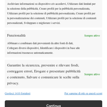
Sinner, check-up di quattro ore a Milano:
Archiviare informazioni su dispositivo e/o accedervi, Utilizzare dati limitati per
prevenzione e controlli in vista della tournée
la selezione della pubblicità, Creare profili per la pubblicità personalizzata,
americana
Utilizzare profili per la selezione di pubblicità personalizzata, Creare profili per
la personalizzazione dei contenuti, Utilizzare profili per la selezione di contenuti
Le Interviste
News
personalizzati, Sviluppare e migliorare i servizi.
Dal successo su Federer al presente a
Panama: il racconto di Diego De Vecchis tra
Funzionalità
Sempre attivo
tennis e padel
Abbinare e combinare dati provenienti da altre fonti di dati,
Atp
News
Collegare diversi dispositivi, Identificare i dispositivi in base alle
Auger-Aliassime: “Bisogna rendere i
informazioni trasmesse automaticamente.
Masters 1000 più sostenibili per tutti”
Garantire la sicurezza, prevenire e rilevare frodi,
correggere errori, Erogare e presentare pubblicità
Atp
News
Sempre attivo
Monfils sfida il tempo: a quasi 40 anni entra
e contenuto, Salvare e comunicare le scelte sulla
nella storia dell’Open del Canada
privacy.
Gestisci 1410 fornitori
Per saperne di più su questi scopi
SOCIAL
Continua