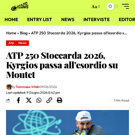
Aa
HOME
ENTRY LIST
NEWS
INTERVISTE
EDITOR
Home
»
Blog
»
ATP 250 Stoccarda 2026, Kyrgios passa all’esordio su Moutet
Atp
News
ATP 250 Stoccarda 2026,
Kyrgios passa all’esordio su
Moutet
By
Tommaso Vitali
09/06/2026
Last updated: 9 Giugno 2026 8:42 pm
1 Min Read