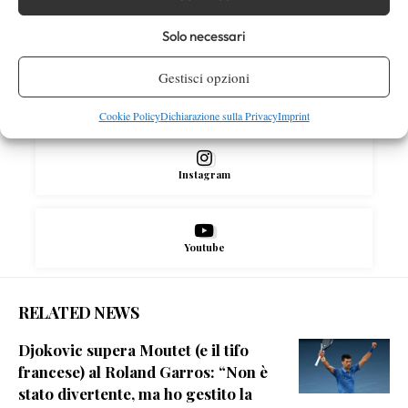
Facebook
Solo necessari
Gestisci opzioni
X
Cookie Policy
Dichiarazione sulla Privacy
Imprint
Instagram
Youtube
RELATED NEWS
Djokovic supera Moutet (e il tifo
francese) al Roland Garros: “Non è
stato divertente, ma ho gestito la