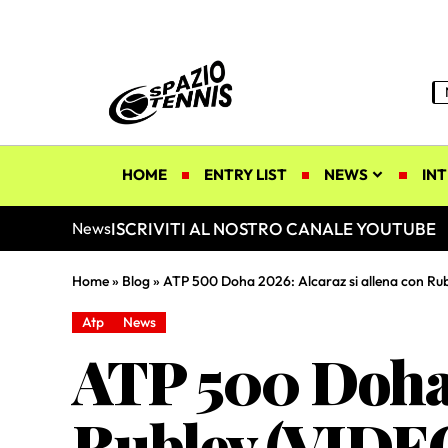
HOME
ENTRY LIST
NEWS
INT
ISCRIVITI AL NOSTRO CANALE YOUTUBE
News
Home
»
Blog
»
ATP 500 Doha 2026: Alcaraz si allena con Ru
Atp
News
ATP 500 Doha 
Rublev (VIDE