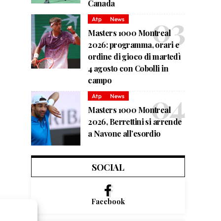
Canada
Atp
News
Masters 1000 Montreal
2026: programma, orari e
ordine di gioco di martedì
4 agosto con Cobolli in
campo
Atp
News
Masters 1000 Montreal
2026, Berrettini si arrende
a Navone all’esordio
SOCIAL
Facebook