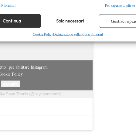
alità
Semp
0 fornitori
Per saperne di più su
 combinare dati provenienti da altre fonti di dati, Collegare diversi dispositivi,
re i dispositivi in base alle informazioni trasmesse automaticamente.
Continua
Solo necessari
Gestisci opzi
re la sicurezza, prevenire e rilevare frodi, correggere errori,
Cookie Policy
Dichiarazione sulla Privacy
Imprint
 e presentare pubblicità e contenuto, Salvare e comunicare le
Semp
sulla privacy.
etto" per abilitare Instagram
Cookie Policy
Accetto
Sky Sport Tennis (@skysporttennis)