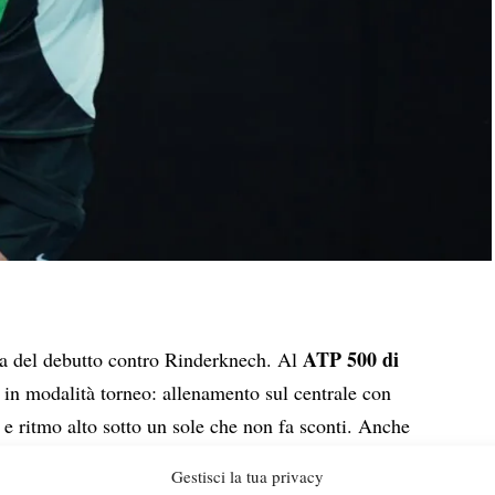
ATP 500 di
ima del debutto contro Rinderknech. Al
 in modalità torneo: allenamento sul centrale con
 e ritmo alto sotto un sole che non fa sconti. Anche
adi sul cemento qatariota.
Gestisci la tua privacy