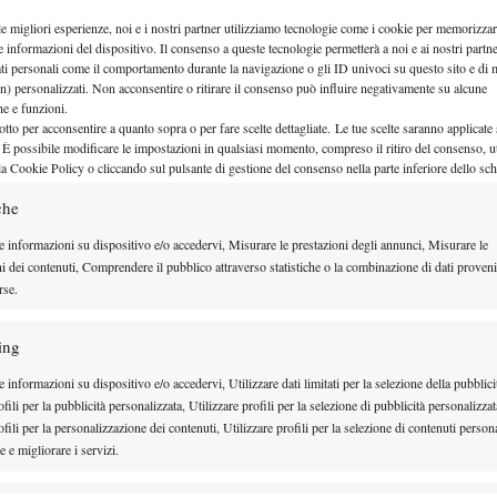
le migliori esperienze, noi e i nostri partner utilizziamo tecnologie come i cookie per memorizzar
e informazioni del dispositivo. Il consenso a queste tecnologie permetterà a noi e ai nostri partne
ati personali come il comportamento durante la navigazione o gli ID univoci su questo sito e di 
n) personalizzati. Non acconsentire o ritirare il consenso può influire negativamente su alcune
che e funzioni.
otto per acconsentire a quanto sopra o per fare scelte dettagliate. Le tue scelte saranno applicate
 È possibile modificare le impostazioni in qualsiasi momento, compreso il ritiro del consenso, ut
la Cookie Policy o cliccando sul pulsante di gestione del consenso nella parte inferiore dello sc
che
e informazioni su dispositivo e/o accedervi, Misurare le prestazioni degli annunci, Misurare le
ni dei contenuti, Comprendere il pubblico attraverso statistiche o la combinazione di dati proveni
rse.
 appuntamento stagionale dopo la vittoria agli
ing
messo di chiudere il cerchio del Career Grand Slam a
 informazioni su dispositivo e/o accedervi, Utilizzare dati limitati per la selezione della pubblici
o cercherà un altro titolo per allungare
fili per la pubblicità personalizzata, Utilizzare profili per la selezione di pubblicità personalizzat
Jannik Sinner
numero due del mondo,
. I due, come
fili per la personalizzazione dei contenuti, Utilizzare profili per la selezione di contenuti persona
 e migliorare i servizi.
in una finale
o, potrebbero ritrovarsi faccia a faccia
araz” versione 2026.