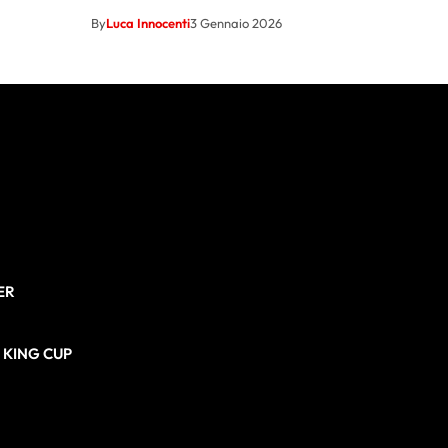
By
Luca Innocenti
3 Gennaio 2026
ER
N KING CUP