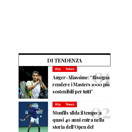
DI TENDENZA
Atp
News
Auger-Aliassime: “Bisogna
rendere i Masters 1000 più
sostenibili per tutti”
Atp
News
Monfils sfida il tempo: a
quasi 40 anni entra nella
storia dell’Open del