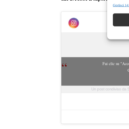
Funzion
Gestisci 141
Abbinare e
Identifica
Garanti
Erogare
scelte 
Fai clic su "Acc
Un post condiviso da 