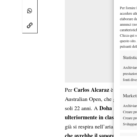
Per fornire 
accedere all
elaborare d
annunci (no
caratteristi
Clicca qui s
questo sito.
pulsanti del
Statisti
Archiviar
prestazio
fonti dive
Carlos Alcaraz
Per
è il secondo
Market
Australian Open, che gli ha per
Archiviare
Doha lo spagnol
soli 22 anni. A
Creare pro
ulteriormente in classifica
sul 
Creare pro
Sviluppare
già si respira nell’aria del torne
che avrebbe il sapore di “Sinc