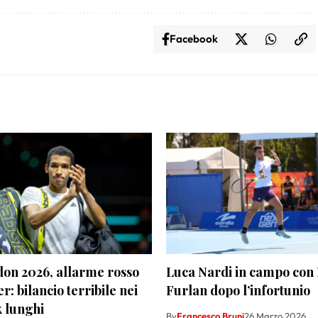
Facebook
on 2026, allarme rosso
Luca Nardi in campo con
r: bilancio terribile nei
Furlan dopo l’infortunio
k lunghi
By
Francesco Bruni
26 Marzo 2026