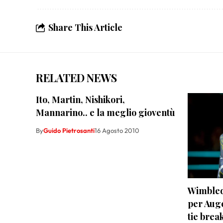
Share This Article
RELATED NEWS
Ito, Martin, Nishikori,
Mannarino.. e la meglio gioventù
By
Guido Pietrosanti
16 Agosto 2010
Wimbled
per Auge
tie brea