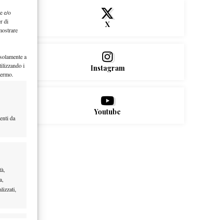
e e/o
r di
X
mostrare
 solamente a
ilizzando i
Instagram
hermo.
Youtube
enti da
tà,
a,
lizzati,