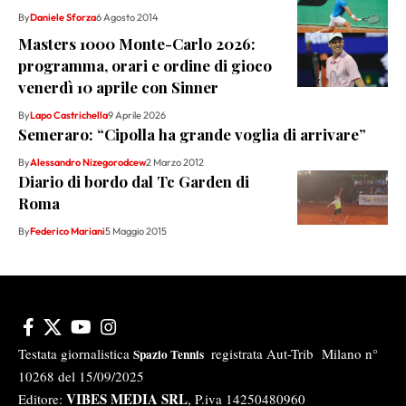
By
Daniele Sforza
6 Agosto 2014
Masters 1000 Monte-Carlo 2026:
programma, orari e ordine di gioco
venerdì 10 aprile con Sinner
By
Lapo Castrichella
9 Aprile 2026
Semeraro: “Cipolla ha grande voglia di arrivare”
By
Alessandro Nizegorodcew
2 Marzo 2012
Diario di bordo dal Tc Garden di
Roma
By
Federico Mariani
5 Maggio 2015
Testata giornalistica
registrata Aut-Trib Milano n°
Spazio Tennis
10268 del 15/09/2025
VIBES MEDIA SRL
Editore:
, P.iva 14250480960