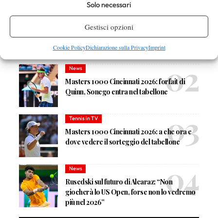
DI TENDENZA
Solo necessari
Atp
News
Gestisci opzioni
Masters 1000 Montreal 2026:
Bolelli/Vavassori fuori al primo turno
Cookie Policy
Dichiarazione sulla Privacy
Imprint
News
Masters 1000 Cincinnati 2026: forfait di
Quinn, Sonego entra nel tabellone
Tennis in TV
Masters 1000 Cincinnati 2026: a che ora e
dove vedere il sorteggio del tabellone
News
Rusedski sul futuro di Alcaraz: “Non
giocherà lo US Open, forse non lo vedremo
più nel 2026”