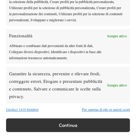
la selezione della pubblicità, Creare profili per la pubblicità personalizzata,
Open Intesa Sanpaolo sulla piattaforma TicketOne
Utilizzare profili per la selezione di pubblicità personalizzata, Creare profili per
(https://www.ticketone.it/artist/piemonte-open-intesa-sanpaolo/),
la personalizzazione dei contenuti, Utilizzare profili per la selezione di contenuti
personalizzati, Sviluppare e migliorare i servizi.
con uno sconto del 20% sul singolo biglietto per i tesserati della
FITP.
Funzionalità
IL PIEMONTE OPEN INTESA SANPAOLO IN TV – Gli incontri
Sempre attivo
del Piemonte Open Intesa Sanpaolo saranno trasmessi in diretta e
Abbinare e combinare dati provenienti da altre fonti di dati,
in esclusiva sul canale della FITP, SuperTennis Tv (64 del digitale
Collegare diversi dispositivi, Identificare i dispositivi in base alle
informazioni trasmesse automaticamente.
terrestre, 224 di Sky), oltre che in streaming sul sito
Supertennis.tv e sulla piattaforma digitale SuperTenniX.
Garantire la sicurezza, prevenire e rilevare frodi,
correggere errori, Erogare e presentare pubblicità
Sempre attivo
e contenuto, Salvare e comunicare le scelte sulla
TAGGED:
Piemonte Open
privacy.
Gestisci 1410 fornitori
Per saperne di più su questi scopi
Continua