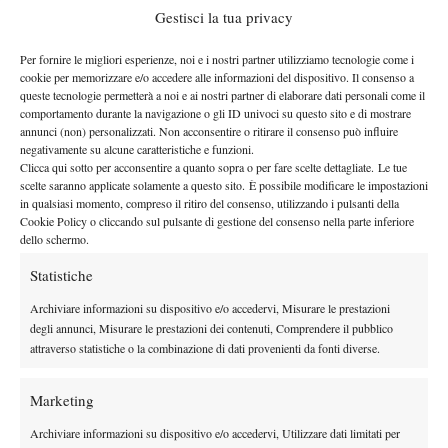
Sicura anche la partecipazione al Piemonte Open Intesa Sanpaolo
Gestisci la tua privacy
dell’altro Lorenzo del tennis azzurro, il torinese classe 1995
Per fornire le migliori esperienze, noi e i nostri partner utilizziamo tecnologie come i
Sonego, che sui campi dello Sporting è di casa, visto che ci è
cookie per memorizzare e/o accedere alle informazioni del dispositivo. Il consenso a
cresciuto e ci si allena tutt’ora, sotto la guida di coach Fabio
queste tecnologie permetterà a noi e ai nostri partner di elaborare dati personali come il
comportamento durante la navigazione o gli ID univoci su questo sito e di mostrare
Colangelo. “Se non dovessi fare tanta strada a Roma – aveva
annunci (non) personalizzati. Non acconsentire o ritirare il consenso può influire
detto alla vigilia degli Internazionali BNL d’Italia –, avere
negativamente su alcune caratteristiche e funzioni.
l’occasione di giocare a Torino sarebbe davvero emozionante,
Clicca qui sotto per acconsentire a quanto sopra o per fare scelte dettagliate. Le tue
scelte saranno applicate solamente a questo sito. È possibile modificare le impostazioni
una grande opportunità. Mi piacerebbe molto esserci, per giocare
in qualsiasi momento, compreso il ritiro del consenso, utilizzando i pulsanti della
davanti alla mia famiglia, ai miei amici e alle persone a cui
Cookie Policy o cliccando sul pulsante di gestione del consenso nella parte inferiore
dello schermo.
voglio bene”. Un desiderio che molto presto diventerà realtà, per
la gioia di un pubblico pronto a coccolare lui, Musetti, ma anche
Statistiche
gli altri azzurri attesi allo Sporting: Luciano Darderi, Flavio
Archiviare informazioni su dispositivo e/o accedervi, Misurare le prestazioni
Cobolli, Luca Nardi e Fabio Fognini, tutti ancora in corsa a Roma
degli annunci, Misurare le prestazioni dei contenuti, Comprendere il pubblico
ma eventualmente già sicuri di un posto nel main draw anche a
attraverso statistiche o la combinazione di dati provenienti da fonti diverse.
Torino. Ulteriori informazioni sul sito www.piemonteopen.com e
sulla pagina Instagram @piemonteopen.
Marketing
IL PIEMONTE OPEN INTESA SANPAOLO DAL VIVO – È
Archiviare informazioni su dispositivo e/o accedervi, Utilizzare dati limitati per
ancora possibile acquistare i biglietti per assistere al Piemonte