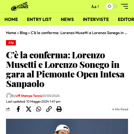
Aa
HOME
ENTRY LIST
NEWS
INTERVISTE
EDITOR
Home
»
Blog
»
C’è la conferma: Lorenzo Musetti e Lorenzo Sonego in gara al Piemonte Open Intesa Sanpaolo
Atp
C’è la conferma: Lorenzo
Musetti e Lorenzo Sonego in
gara al Piemonte Open Intesa
Sanpaolo
By
Uff Stampa Tennis
10/05/2024
Last updated: 10 Maggio 2024 1:47 pm
4 Min Read