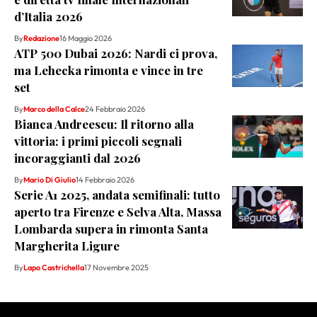
d’Italia 2026
By
Redazione
16 Maggio 2026
ATP 500 Dubai 2026: Nardi ci prova,
ma Lehecka rimonta e vince in tre
set
By
Marco della Calce
24 Febbraio 2026
Bianca Andreescu: Il ritorno alla
vittoria: i primi piccoli segnali
incoraggianti dal 2026
By
Mario Di Giulio
14 Febbraio 2026
Serie A1 2025, andata semifinali: tutto
aperto tra Firenze e Selva Alta, Massa
Lombarda supera in rimonta Santa
Margherita Ligure
By
Lapo Castrichella
17 Novembre 2025