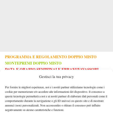
PROGRAMMA E REGOLAMENTO DOPPIO MISTO
MONTEPREMI DOPPIO MISTO
DATA E ORARIO SEMIFINALE ERRANI/VAVASSORI
TABELLONE DOPPIO MISTO US OPEN
Gestisci la tua privacy
SEMIFINALI
Per fornire le migliori esperienze, noi e i nostri partner utilizziamo tecnologie come i
cookie per memorizzare e/o accedere alle informazioni del dispositivo. Il consenso a
(1) Pegula/Draper vs (3) Swiatek/Ruud
queste tecnologie permetterà a noi e ai nostri partner di elaborare dati personali come il
(WC) ERRANI/VAVASSORI
(ALT) Collins/C.Harrison vs
comportamento durante la navigazione o gli ID univoci su questo sito e di mostrare
QUARTI DI FINALE
annunci (non) personalizzati. Non acconsentire o ritirare il consenso può influire
negativamente su alcune caratteristiche e funzioni.
4-1 4-1
(1) Pegula/Draper b. Andreeva/Medvedev