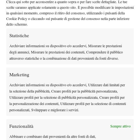
Clicca qui sotto per acconsentire a quanto sopra o per fare scelte dettagliate. Le tue
(WC) McNally/MUSETTI 4-1 4-2
(3) Swiatek/Ruud b.
scelte saranno applicate solamente a questo sito. È possibile modificare le impostazioni
in qualsiasi momento, compreso il ritiro del consenso, utilizzando i pulsanti della
4-1 5-4(2)
(ALT) Collins/C.Harrison b. (WC) Townsend/Shelton
Cookie Policy o cliccando sul pulsante di gestione del consenso nella parte inferiore
(WC) ERRANI/VAVASSORI
4-1 5-4(4)
b. Muchova/Rublev
dello schermo.
PRIMO TURNO
Statistiche
4-2 4-2
(1) Pegula/Draper b. (WC) Raducanu/Alcaraz
4-2 5-3
Andreeva/Medvedev b. (WC) Danilovic/Djokovic
Archiviare informazioni su dispositivo e/o accedervi, Misurare le prestazioni
degli annunci, Misurare le prestazioni dei contenuti, Comprendere il pubblico
4-1 4-2
(3) Swiatek/Ruud b. Keys/Tiafoe
attraverso statistiche o la combinazione di dati provenienti da fonti diverse.
(WC) McNally/MUSETTI
5-3 4-2
b. (WC) Osaka/Monfils
4-0 5-3
(ALT) Collins/C.Harrison b. Bencic/Zverev
Marketing
4-2 5-4(2)
(WC) Townsend/Shelton b. (4) Anisimova/Rune
4-2 5-4
Muchova/Rublev b. (WC) Williams/Opelka
Archiviare informazioni su dispositivo e/o accedervi, Utilizzare dati limitati per
la selezione della pubblicità, Creare profili per la pubblicità personalizzata,
(WC) ERRANI/VAVASSORI
4-2 4-2
b. (2) Rybakina/Fritz
Utilizzare profili per la selezione di pubblicità personalizzata, Creare profili per
la personalizzazione dei contenuti, Utilizzare profili per la selezione di contenuti
personalizzati, Sviluppare e migliorare i servizi.
Funzionalità
Sempre attivo
Abbinare e combinare dati provenienti da altre fonti di dati,
DI TENDENZA