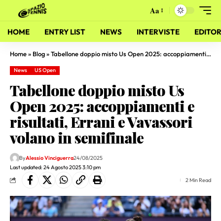
Aa
HOME
ENTRY LIST
NEWS
INTERVISTE
EDITOR
Home
»
Blog
»
Tabellone doppio misto Us Open 2025: accoppiamenti e risultati, Errani e Vavassori volano in semifinale
News
US Open
Tabellone doppio misto Us
Open 2025: accoppiamenti e
risultati, Errani e Vavassori
volano in semifinale
By
Alessio Vinciguerra
24/08/2025
Last updated: 24 Agosto 2025 3:10 pm
2 Min Read