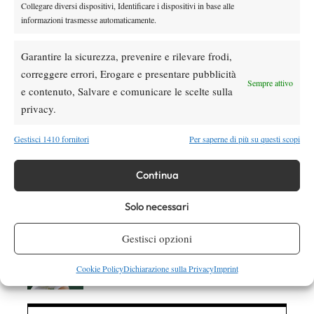
Collegare diversi dispositivi, Identificare i dispositivi in base alle
News
informazioni trasmesse automaticamente.
Dalle porte dell’eliminazione alla gloria:
Norrie scrive la sua favola a Montreal,
Garantire la sicurezza, prevenire e rilevare frodi,
rimonta folle su de Minaur
correggere errori, Erogare e presentare pubblicità
Sempre attivo
e contenuto, Salvare e comunicare le scelte sulla
News
Wta
privacy.
Paolini salta il WTA 1000 di Cincinnati, non
difenderà la finale del 2025
Gestisci 1410 fornitori
Per saperne di più su questi scopi
Atp
News
Continua
Masters 1000 Montreal 2026: programma,
orario e ordine di gioco venerdì 7 agosto.
Solo necessari
Arnaldi apre sul Centrale
Atp
News
Gestisci opzioni
Masters 1000 Montreal 2026: Darderi
rimonta Shang e vola agli ottavi
Cookie Policy
Dichiarazione sulla Privacy
Imprint