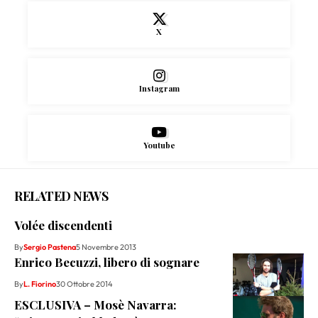
X
Instagram
Youtube
RELATED NEWS
Volée discendenti
By
Sergio Pastena
5 Novembre 2013
Enrico Becuzzi, libero di sognare
By
L. Fiorino
30 Ottobre 2014
ESCLUSIVA – Mosè Navarra: