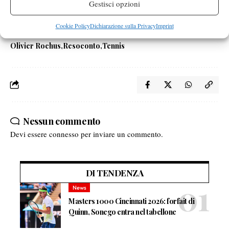
Gestisci opzioni
Cookie Policy
Dichiarazione sulla Privacy
Imprint
TAGGED:
Atp
Challenger
Fritz Wolmarans
Ivo Minar
Olivier Rochus
Resoconto
Tennis
Nessun commento
Devi essere
connesso
per inviare un commento.
DI TENDENZA
News
Masters 1000 Cincinnati 2026: forfait di
Quinn, Sonego entra nel tabellone