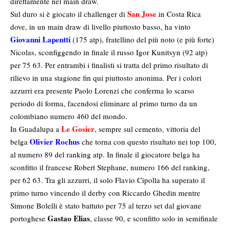
direttamente nel main draw.
San Jose
Sul duro si è giocato il challenger di
in Costa Rica
dove, in un main draw di livello piuttosto basso, ha vinto
Giovanni Lapentti
(175 atp), fratellino del più noto (e più forte)
Nicolas, sconfiggendo in finale il russo Igor Kunitsyn (92 atp)
per 75 63. Per entrambi i finalisti si tratta del primo risultato di
rilievo in una stagione fin qui piuttosto anonima. Per i colori
azzurri era presente Paolo Lorenzi che conferma lo scarso
periodo di forma, facendosi eliminare al primo turno da un
colombiano numero 460 del mondo.
Le Gosier
In Guadalupa a
, sempre sul cemento, vittoria del
Olivier Rochus
belga
che torna con questo risultato nei top 100,
al numero 89 del ranking atp. In finale il giocatore belga ha
sconfitto il francese Robert Stephane, numero 166 del ranking,
per 62 63. Tra gli azzurri, il solo Flavio Cipolla ha superato il
primo turno vincendo il derby con Riccardo Ghedin mentre
Simone Bolelli è stato battuto per 75 al terzo set dal giovane
Gastao Elias
portoghese
, classe 90, e sconfitto solo in semifinale