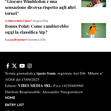
“Giocare Wimbledon è una
sensazione diversa rispetto agli altri
tornei”
By
Marco della Calce
21 Giugno 2026
Bonus Point: Come cambierebbe
oggi la classifica Atp?
By
Luca Brancher
9 Dicembre 2015
Testata giornalistica
registrata Aut-Trib Milano n°
Spazio Tennis
10268 del 15/09/2025
VIBES MEDIA SRL
Editore:
, P.iva 14250480960
Direttore Responsabile: Alessandro Nizegorodcew
HOME
ENTRY LIST