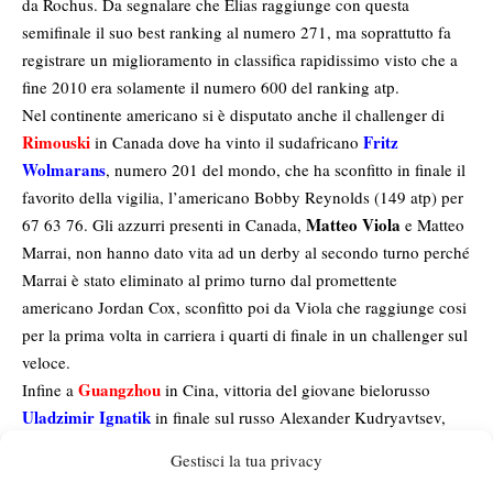
da Rochus. Da segnalare che Elias raggiunge con questa
semifinale il suo best ranking al numero 271, ma soprattutto fa
registrare un miglioramento in classifica rapidissimo visto che a
fine 2010 era solamente il numero 600 del ranking atp.
Nel continente americano si è disputato anche il challenger di
Rimouski
Fritz
in Canada dove ha vinto il sudafricano
Wolmarans
, numero 201 del mondo, che ha sconfitto in finale il
favorito della vigilia, l’americano Bobby Reynolds (149 atp) per
Matteo Viola
67 63 76. Gli azzurri presenti in Canada,
e Matteo
Marrai, non hanno dato vita ad un derby al secondo turno perché
Marrai è stato eliminato al primo turno dal promettente
americano Jordan Cox, sconfitto poi da Viola che raggiunge cosi
per la prima volta in carriera i quarti di finale in un challenger sul
veloce.
Guangzhou
Infine a
in Cina, vittoria del giovane bielorusso
Uladzimir Ignatik
in finale sul russo Alexander Kudryavtsev,
sconfitto per 64 64. Ignatik, classe 90 ed ex numero 1 juniores,
Gestisci la tua privacy
torna grazie a questo risultato, nei primi 200 giocatori del