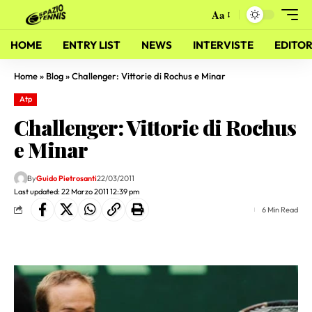
Aa
HOME
ENTRY LIST
NEWS
INTERVISTE
EDITOR
Home
»
Blog
»
Challenger: Vittorie di Rochus e Minar
Atp
Challenger: Vittorie di Rochus
e Minar
By
Guido Pietrosanti
22/03/2011
Last updated: 22 Marzo 2011 12:39 pm
6 Min Read