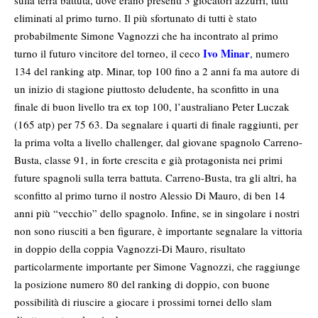
sulla terra battuta, dove erano presenti 3 giocatori azzurri, tutti
eliminati al primo turno. Il più sfortunato di tutti è stato
probabilmente Simone Vagnozzi che ha incontrato al primo
Ivo Minar
turno il futuro vincitore del torneo, il ceco
, numero
134 del ranking atp. Minar, top 100 fino a 2 anni fa ma autore di
un inizio di stagione piuttosto deludente, ha sconfitto in una
finale di buon livello tra ex top 100, l’australiano Peter Luczak
(165 atp) per 75 63. Da segnalare i quarti di finale raggiunti, per
la prima volta a livello challenger, dal giovane spagnolo Carreno-
Busta, classe 91, in forte crescita e già protagonista nei primi
future spagnoli sulla terra battuta. Carreno-Busta, tra gli altri, ha
sconfitto al primo turno il nostro Alessio Di Mauro, di ben 14
anni più “vecchio” dello spagnolo. Infine, se in singolare i nostri
non sono riusciti a ben figurare, è importante segnalare la vittoria
in doppio della coppia Vagnozzi-Di Mauro, risultato
particolarmente importante per Simone Vagnozzi, che raggiunge
la posizione numero 80 del ranking di doppio, con buone
possibilità di riuscire a giocare i prossimi tornei dello slam