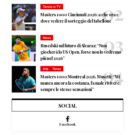
Tennis in TV
Masters 1000 Cincinnati 2026: a che ora e
dove vedere il sorteggio del tabellone
News
Rusedski sul futuro di Alcaraz: “Non
giocherà lo US Open, forse non lo vedremo
più nel 2026”
Atp
News
Masters 1000 Montreal 2026, Musetti: “Mi
manca ancora la costanza, fa male rivivere
sempre le stesse sensazioni”
SOCIAL
Facebook