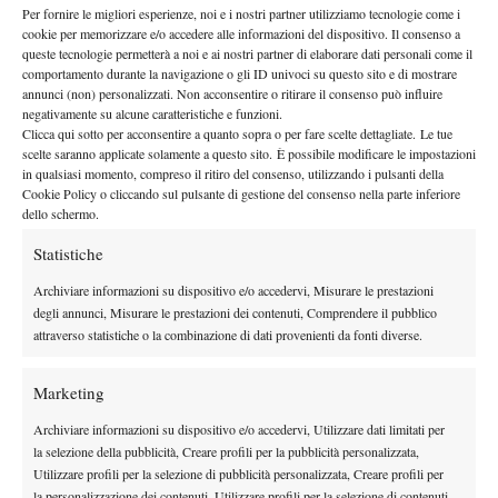
mondo, al numero 176 del ranking mentre Kudryavtsev migliora
Per fornire le migliori esperienze, noi e i nostri partner utilizziamo tecnologie come i
il suo best ranking portandolo al numero 132. Migliora il suo
cookie per memorizzare e/o accedere alle informazioni del dispositivo. Il consenso a
queste tecnologie permetterà a noi e ai nostri partner di elaborare dati personali come il
best ranking anche il tedesco Stebe, anche lui classe 90, che
comportamento durante la navigazione o gli ID univoci su questo sito e di mostrare
dopo la finale di Kyoto la settimana scorsa, raggiunge le
annunci (non) personalizzati. Non acconsentire o ritirare il consenso può influire
negativamente su alcune caratteristiche e funzioni.
semifinali anche in Cina e si spinge fino alla posizione numero
Clicca qui sotto per acconsentire a quanto sopra o per fare scelte dettagliate. Le tue
234 del ranking atp. In Cina era presente anche Gianluca Naso in
scelte saranno applicate solamente a questo sito. È possibile modificare le impostazioni
tabellone, ma è stato sconfitto al primo turno dalla promessa
in qualsiasi momento, compreso il ritiro del consenso, utilizzando i pulsanti della
Cookie Policy o cliccando sul pulsante di gestione del consenso nella parte inferiore
brasiliana Tiago Fernandes, classe 93, per 64 62.
dello schermo.
Nemmeno dai tornei di livello più basso arrivano buone notizie
Statistiche
per gli azzurri. Nel circuito future infatti dobbiamo accontentarci
Andrea Stoppini
della finale raggiunta da
nel future Italy F2 e
Archiviare informazioni su dispositivo e/o accedervi, Misurare le prestazioni
delle semifinali di Vanni nello stesso torneo, di Giorgini e
degli annunci, Misurare le prestazioni dei contenuti, Comprendere il pubblico
attraverso statistiche o la combinazione di dati provenienti da fonti diverse.
Portaluri in Spain F8 e di Grassi in Portugal F3
Dalla prossima settimana inizieranno i tornei challenger in Italia
Marketing
dove gli italiani saranno sicuramente presenti in massa e forse, a
forza di derby, riusciremo a portarne qualcuno di più alle fasi
Archiviare informazioni su dispositivo e/o accedervi, Utilizzare dati limitati per
finali.
la selezione della pubblicità, Creare profili per la pubblicità personalizzata,
Utilizzare profili per la selezione di pubblicità personalizzata, Creare profili per
la personalizzazione dei contenuti, Utilizzare profili per la selezione di contenuti