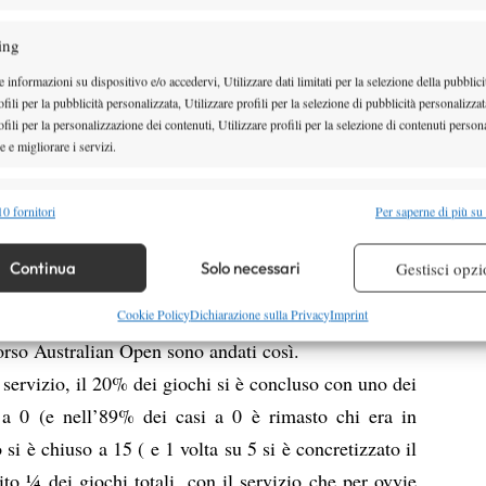
ore, nel proprio turno di servizio, ho ricostruito
ing
quante volte, nel corso del torneo,
n questa maniera:
 informazioni su dispositivo e/o accedervi, Utilizzare dati limitati per la selezione della pubblici
é vincitore del primo incontro che ha avuto
fili per la pubblicità personalizzata, Utilizzare profili per la selezione di pubblicità personalizzat
ne a Melbourne quest’anno) si è trovato sulla
fili per la personalizzazione dei contenuti, Utilizzare profili per la selezione di contenuti persona
 e migliorare i servizi.
quanti casi ha poi vinto il gioco? 35. Perfetto,
tutti i giochi passati attraverso lo 0-15? Questa più
alità
Semp
0 fornitori
Per saperne di più su
ntata 23 volte, scampando il pericolo in 14 occasioni.
 combinare dati provenienti da altre fonti di dati, Collegare diversi dispositivi,
ari. Per tutti i 128 tennisti. Procedendo così ho
re i dispositivi in base alle informazioni trasmesse automaticamente.
Continua
Solo necessari
Gestisci opzi
.
re la sicurezza, prevenire e rilevare frodi, correggere errori,
Cookie Policy
Dichiarazione sulla Privacy
Imprint
 e presentare pubblicità e contenuto, Salvare e comunicare le
Semp
corso Australian Open sono andati così.
sulla privacy.
l servizio, il 20% dei giochi si è concluso con uno dei
a 0 (e nell’89% dei casi a 0 è rimasto chi era in
 si è chiuso a 15 ( e 1 volta su 5 si è concretizzato il
ito ¼ dei giochi totali, con il servizio che per ovvie