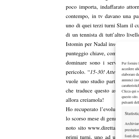
poco importa, indaffarato atto
contempo, in tv davano una part
uno di quei terzi turni Slam il cu
di un tennista di tutt’altro liv
Istomin per Nadal insomma. Quan
punteggio chiave, come direbbero
dominare sono i servizi, la sa
Per fornire 
accedere all
pericolo. “
15-30! Attenzione, si
elaborare d
annunci (no
vuole uno studio particolare, m
caratteristi
che traduce questo assioma emp
Clicca qui s
questo sito.
allora creiamola!
pulsanti del
Ho recuperato l’evoluzione di tu
Statisti
lo scorso mese di gennaio (quasi 
Archiviar
noto sito
www.diretta.it
, non ri
prestazio
primi turni, uno ad un secondo 
fonti dive