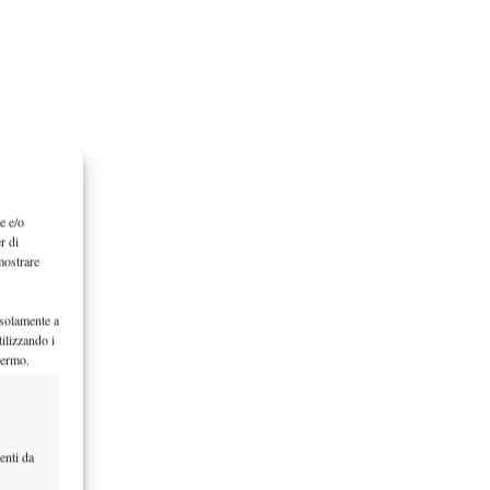
e e/o
r di
mostrare
 solamente a
ilizzando i
hermo.
enti da