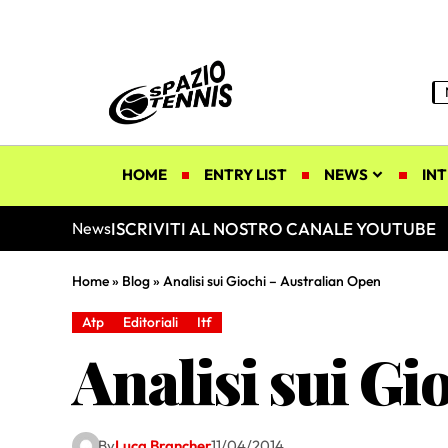
HOME
ENTRY LIST
NEWS
INT
ISCRIVITI AL NOSTRO CANALE YOUTUBE
News
Home
»
Blog
»
Analisi sui Giochi – Australian Open
Atp
Editoriali
Itf
Analisi sui Gi
By
Luca Brancher
11/04/2014