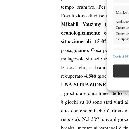
tempo bramavo. Per ogni giocat
Market
l’evoluzione di ciascun gioco i
Archiviare
Mikahil Youzhny (lui perch
Creare pro
cronologicamente conclusio
Creare pro
Sviluppare
situazione di 15-0? 36
. In 
proseguiamo. Cosa posso dire di 
Funzion
Gestisci 141
malagevole situazione l’ha affro
Abbinare e
E così via, arrivando al 40 p
Identifica
4.386
recuperato
giochi.
UNA SITUAZIONE ATTESA
Garanti
Erogare
I giochi, a grandi linee, dello s
scelte 
8 giochi su 10 sono stati vinti a
due contendenti che è rimasto 
risposta). Nel 30% circa il gioco
break), mentre ai vantaggi è fin