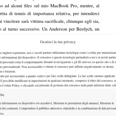
rno ad alcuni files sul mio MacBook Pro, mentre, al
ita di tennis di importanza relativa, per intenderci
i vincitore sarà vittima sacrificale, chiunque egli sia,
ello al turno successivo. Un Anderson per Berdych, un
do, nel corso di un gioco, arriva una situazione di
Gestisci la tua privacy
 gli esperti, ovvero, all’interno di un match in cui a
ldezza del turno di battuta veniva messa in serio
le migliori esperienze, noi e i nostri partner utilizziamo tecnologie come i cookie per memorizzar
e informazioni del dispositivo. Il consenso a queste tecnologie permetterà a noi e ai nostri partne
tuazione pericolosa
”. E’ evidente che sia così, non ci
ati personali come il comportamento durante la navigazione o gli ID univoci su questo sito e di 
n) personalizzati. Non acconsentire o ritirare il consenso può influire negativamente su alcune
a mi sono sempre chiesto: c’è un’evidenza statistica
che e funzioni.
irico in una verità corroborata da numeri? No, ed
otto per acconsentire a quanto sopra o per fare scelte dettagliate. Le tue scelte saranno applicate
 È possibile modificare le impostazioni in qualsiasi momento, compreso il ritiro del consenso, ut
la Cookie Policy o cliccando sul pulsante di gestione del consenso nella parte inferiore dello sc
tti i giochi dell’Australian Open maschile conclusasi
che
tutti, visto che la fonte da cui mi sono abbeverato, il
e informazioni su dispositivo e/o accedervi, Misurare le prestazioni degli annunci, Misurare le
portava la fedele cronaca di tre games, due relativi a
ni dei contenuti, Comprendere il pubblico attraverso statistiche o la combinazione di dati proveni
turno) e ho ricreato la situazione che da un po’ di
rse.