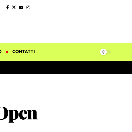
O
CONTATTI
 Open