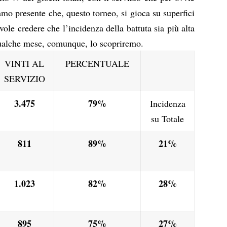
amo presente che, questo torneo, si gioca su superfici
ole credere che l’incidenza della battuta sia più alta
qualche mese, comunque, lo scopriremo.
VINTI AL
PERCENTUALE
SERVIZIO
3.475
79%
Incidenza
su Totale
811
89%
21%
1.023
82%
28%
895
75%
27%