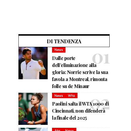
DI TENDENZA
News
Dalle porte
dell’eliminazione alla
gloria: Norrie scrive la sua
favola a Montreal, rimonta
folle su de Minaur
News
Wta
Paolini salta il WTA 1000 di
Cincinnati, non difenderà
la finale del 2025
Atp
News