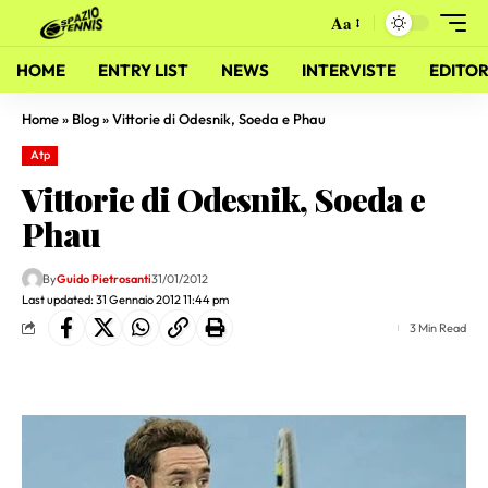
Aa
HOME
ENTRY LIST
NEWS
INTERVISTE
EDITOR
Home
»
Blog
»
Vittorie di Odesnik, Soeda e Phau
Atp
Vittorie di Odesnik, Soeda e
Phau
By
Guido Pietrosanti
31/01/2012
Last updated: 31 Gennaio 2012 11:44 pm
3 Min Read