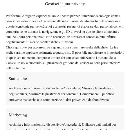
Gestisci la tua privacy
senese è davvero pronto per tornare nei primi 100 o se invece la
sua dimensione è quella dei tornei challenger, dove comunque
Per fornire le migliori esperienze, noi e i nostri partner utilizziamo tecnologie come i
ottiene ormai con regolarità buoni piazzamenti.
cookie per memorizzare e/o accedere alle informazioni del dispositivo. Il consenso a
queste tecnologie permetterà a noi e ai nostri partner di elaborare dati personali come il
Honolulu
Go
Infine ad
nelle Hawaii, vittoria del giapponese
comportamento durante la navigazione o gli ID univoci su questo sito e di mostrare
Soeda
che battendo l’americano Robby Ginepri in finale per 63
annunci (non) personalizzati. Non acconsentire o ritirare il consenso può influire
76, migliora il suo best ranking, raggiungendo l’88esima
negativamente su alcune caratteristiche e funzioni.
Clicca qui sotto per acconsentire a quanto sopra o per fare scelte dettagliate. Le tue
posizione. L’ottimo momento per il tennis giapponese, che agli
scelte saranno applicate solamente a questo sito. È possibile modificare le impostazioni
Australian Open ha portato Nishikori fino ai quarti di finale, è
in qualsiasi momento, compreso il ritiro del consenso, utilizzando i pulsanti della
Cookie Policy o cliccando sul pulsante di gestione del consenso nella parte inferiore
confermato dalla presenza di altri 2 tennisti nipponici nelle
dello schermo.
semifinale di Honolulu: Tatsuma Ito, vincitore di Starace in
Australia e Yuichi Sugita, entrambi nati nell’88 ed entrambi con
Statistiche
buone possibilità di entrare nei top 100 per la fine dell’anno.
Archiviare informazioni su dispositivo e/o accedervi, Misurare le prestazioni
Buon piazzamento anche per i due 92 statunitensi, Jack Sock
degli annunci, Misurare le prestazioni dei contenuti, Comprendere il pubblico
(303 atp) e Denis Kudla (218) che si sono spinti fino ai quarti di
attraverso statistiche o la combinazione di dati provenienti da fonti diverse.
finale, migliorando il loro best ranking anche grazie alla
qualificazione in Australia (Kudla) e ad una vittoria in un future
Marketing
negli Stati Uniti (Sock). Gli Stati Uniti, dietro Ryan Harrison, già
Archiviare informazioni su dispositivo e/o accedervi, Utilizzare dati limitati per
nei top 100, possono contare anche su questi ragazzi, che forse