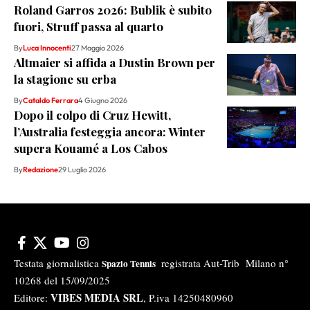
Roland Garros 2026: Bublik è subito
fuori, Struff passa al quarto
By
Luca Innocenti
27 Maggio 2026
Altmaier si affida a Dustin Brown per
la stagione su erba
By
Cataldo Ferrara
4 Giugno 2026
Dopo il colpo di Cruz Hewitt,
l’Australia festeggia ancora: Winter
supera Kouamé a Los Cabos
By
Redazione
29 Luglio 2026
Testata giornalistica
registrata Aut-Trib Milano n°
Spazio Tennis
10268 del 15/09/2025
VIBES MEDIA SRL
Editore:
, P.iva 14250480960