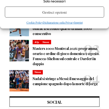
Solo necessari
Rinderknech interrotta, slittano anche
Jodar-Lehecka e Fils-Norrie
Gestisci opzioni
Atp
News
Cookie Policy
Dichiarazione sulla Privacy
Imprint
Masters 1000 Montreal 2026: Darderi
ottiene il secondo quarto di finale 1000
consecutivo
Atp
News
Masters 1000 Montreal 2026: programma,
orario e ordine di gioco domenica 9 agosto.
Fonseca-Shelton sul centrale e Darderi in
doppio
News
Nadal si stringe a Messi: il messaggio del
campione spagnolo dopo la morte di Jorge
SOCIAL