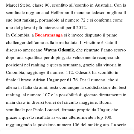
Marcel Stebe, classe 90, sconfitto all’esordio in Australia. Con la
semifinale raggiunta ad Heilbronn il mancino tedesco migliora il
suo best ranking, portandolo al numero 72 e si conferma come
uno dei giovani più interessanti per il 2012.
Bucaramanga
In Colombia, a
si è invece disputato il primo
challenger dell’anno sulla terra battuta. Il vincitore è stato il
Wayne Odesnik
discusso americano
, che rientrato l’anno scorso
dopo una squalifica per doping, sta velocemente recuperando
posizioni nel ranking e questa settimana, grazie alla vittoria in
Colombia, raggiunge il numero 112. Odesnik ha sconfitto in
finale il bravo Adrian Ungur per 61 76. Per il rumeno, che si
allena in Italia da anni, resta comunque la soddisfazione del best
ranking, al numero 107 e la possibilità di giocare direttamente in
main draw in diversi tornei del circuito maggiore. Buona
semifinale per Paolo Lorenzi, fermato proprio da Ungur, che
grazie a questo risultato avvicina ulteriormente i top 100,
raggiungendo la posizione numero 106 del ranking atp. La serie
di tornei atp che Paolo sta per giocare in Sud America ci dirà se il