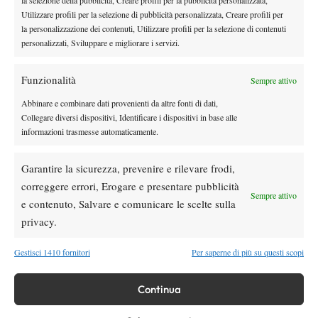
la selezione della pubblicità, Creare profili per la pubblicità personalizzata,
già da quest’anno, potrebbero farsi vedere nel circuito maggiore
Utilizzare profili per la selezione di pubblicità personalizzata, Creare profili per
la personalizzazione dei contenuti, Utilizzare profili per la selezione di contenuti
senza sfigurare.
personalizzati, Sviluppare e migliorare i servizi.
Funzionalità
Sempre attivo
TAGGED:
Atp
Challenger
Go Soeda
Heilbronn
Honolulu
Abbinare e combinare dati provenienti da altre fonti di dati,
Collegare diversi dispositivi, Identificare i dispositivi in base alle
informazioni trasmesse automaticamente.
Garantire la sicurezza, prevenire e rilevare frodi,
correggere errori, Erogare e presentare pubblicità
Sempre attivo
Nessun commento
e contenuto, Salvare e comunicare le scelte sulla
Devi essere
connesso
per inviare un commento.
privacy.
Gestisci 1410 fornitori
Per saperne di più su questi scopi
DI TENDENZA
Continua
Atp
News
Pioggia a Montreal: Nakashima-