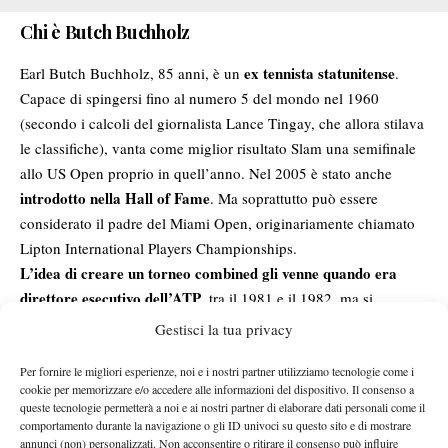
Chi è Butch Buchholz
ex tennista statunitense
Earl Butch Buchholz, 85 anni, è un
.
Capace di spingersi fino al numero 5 del mondo nel 1960
(secondo i calcoli del giornalista Lance Tingay, che allora stilava
le classifiche), vanta come miglior risultato Slam una semifinale
allo US Open proprio in quell’anno. Nel 2005 è stato anche
introdotto nella Hall of Fame
. Ma soprattutto può essere
considerato il padre del Miami Open, originariamente chiamato
Lipton International Players Championships.
L’idea di creare un torneo combined gli venne quando era
direttore esecutivo dell’ATP
, tra il 1981 e il 1982, ma si
concretizzò solo nel 1985, quanto stipulò un contratto di 15 anni
Gestisci la tua privacy
con i circuiti ATP e WTA. Dopo aver organizzato insieme al
Per fornire le migliori esperienze, noi e i nostri partner utilizziamo tecnologie come i
fratello minore Cliff un evento a Delray Beach (1985) e uno a
cookie per memorizzare e/o accedere alle informazioni del dispositivo. Il consenso a
individuò come location
Boca West (1986), arrivò in Florida e
queste tecnologie permetterà a noi e ai nostri partner di elaborare dati personali come il
Crandon Park, a Key Biscane
.
comportamento durante la navigazione o gli ID univoci su questo sito e di mostrare
annunci (non) personalizzati. Non acconsentire o ritirare il consenso può influire