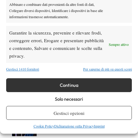
Abbinare e combinare dati provenienti da altre fonti di dati,
DI TENDENZA
Collegare diversi dispositivi, Identificare i dispositivi in base alle
informazioni trasmesse automaticamente.
Atp
News
Masters 1000 | Montreal amara per l’Italia:
Arnaldi ko, Darderi resta l’ultima speranza
Garantire la sicurezza, prevenire e rilevare frodi,
azzurra
correggere errori, Erogare e presentare pubblicità
Sempre attivo
e contenuto, Salvare e comunicare le scelte sulla
Atp
News
privacy.
A Montreal i giovani alzano la voce: la nuova
generazione inizia a far paura
Gestisci 1410 fornitori
Per saperne di più su questi scopi
Atp
News
Continua
Masters 1000 Montreal 2026:
Bolelli/Vavassori fuori al primo turno
Solo necessari
News
Gestisci opzioni
Masters 1000 Cincinnati 2026: forfait di
Quinn, Sonego entra nel tabellone
Cookie Policy
Dichiarazione sulla Privacy
Imprint