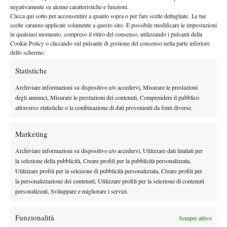
Buchholz ebbe l’intuizione che organizzare un torneo di tennis
negativamente su alcune caratteristiche e funzioni.
maschile e femminile faceva parte del business
Clicca qui sotto per acconsentire a quanto sopra o per fare scelte dettagliate. Le tue
dell’intrattenimento e nel 1989 costruì una club house di 930
scelte saranno applicate solamente a questo sito. È possibile modificare le impostazioni
in qualsiasi momento, compreso il ritiro del consenso, utilizzando i pulsanti della
metri quadrati da un milione di dollari. Nonostante i suoi progetti
Cookie Policy o cliccando sul pulsante di gestione del consenso nella parte inferiore
di espansione – voleva costruire uno stadio ottagonale da 20
dello schermo.
milioni di dollari – furono ostacolati dalla comunità locale, riuscì
Statistiche
a costruire lo Stadium Court (inaugurato nel 1994) e fu un
Archiviare informazioni su dispositivo e/o accedervi, Misurare le prestazioni
successo.
degli annunci, Misurare le prestazioni dei contenuti, Comprendere il pubblico
presidente del torneo per un quarto di secolo – si
Oltre a Butch,
attraverso statistiche o la combinazione di dati provenienti da fonti diverse.
è dimesso nel marzo 2010, alla soglia dei settant’anni
-, hanno
lavorato al torneo anche il figlio, la moglie e il fratello Cliff in
Marketing
qualità di direttore fino al 2013. In segno di riconoscimento, oltre
Archiviare informazioni su dispositivo e/o accedervi, Utilizzare dati limitati per
gli è stato intitolato anche il trofeo
a un campo
: il vincitore del
la selezione della pubblicità, Creare profili per la pubblicità personalizzata,
Miami Open solleva infatti il Butch Buchholz Trophy.
Utilizzare profili per la selezione di pubblicità personalizzata, Creare profili per
la personalizzazione dei contenuti, Utilizzare profili per la selezione di contenuti
personalizzati, Sviluppare e migliorare i servizi.
Funzionalità
Sempre attivo