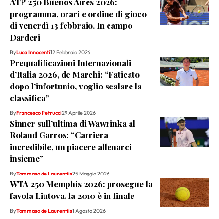
ATP 250 Buenos Aires 2026:
programma, orari e ordine di gioco
di venerdì 13 febbraio. In campo
Darderi
By
Luca Innocenti
12 Febbraio 2026
Prequalificazioni Internazionali
d’Italia 2026, de Marchi: “Faticato
dopo l’infortunio, voglio scalare la
classifica”
By
Francesco Petrucci
29 Aprile 2026
Sinner sull’ultima di Wawrinka al
Roland Garros: “Carriera
incredibile, un piacere allenarci
insieme”
By
Tommaso de Laurentiis
25 Maggio 2026
WTA 250 Memphis 2026: prosegue la
favola Liutova, la 2010 è in finale
By
Tommaso de Laurentiis
1 Agosto 2026