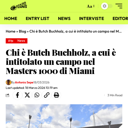
Aa
HOME
ENTRY LIST
NEWS
INTERVISTE
EDITOR
Home
»
Blog
»
Chi è Butch Buchholz, a cui è intitolato un campo nel Masters 1000 di Miami
Atp
News
Chi è Butch Buchholz, a cui è
intitolato un campo nel
Masters 1000 di Miami
By
Antonio Sepe
18/03/2026
Last updated: 18 Marzo 2026 10:19 am
3 Min Read