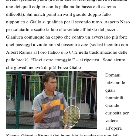
uno dei quali colpito con la palla molto bassa e di estrema
difficoltà). Sul match point arriva il gradito doppio fallo
nipponico e Giallo si qualifica per il secondo turno. Aspetto Naso
per salutarlo e scatto la foto che vedete all’inizio del pezzo.
Gianluca comunque ha capito che contro un avversario più forte
quei passaggi a vuoto non si possono avere (vedasi incontro con
Albert Ramos al Foro Italico e lo 0/12 nella trasformazione delle
palle break). “Devi avere coraggio!” – si ripeteva.. Sono sicuro
che giovedì ne avrà di più! Forza Giallo!
Domani
iniziano le
quali
femminili.
Grande
curiosità per
vedere
all’opera
Knapp, Giorgi e Burnett (ho intravisto la madre ma non lei).