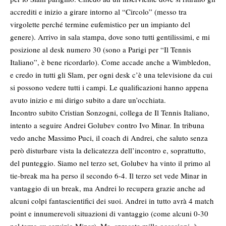
accrediti e inizio a girare intorno al “Circolo” (messo tra
virgolette perché termine eufemistico per un impianto del
genere). Arrivo in sala stampa, dove sono tutti gentilissimi, e mi
posizione al desk numero 30 (sono a Parigi per “Il Tennis
Italiano”, è bene ricordarlo). Come accade anche a Wimbledon,
e credo in tutti gli Slam, per ogni desk c’è una televisione da cui
si possono vedere tutti i campi. Le qualificazioni hanno appena
avuto inizio e mi dirigo subito a dare un’occhiata.
Incontro subito Cristian Sonzogni, collega de Il Tennis Italiano,
intento a seguire Andrei Golubev contro Ivo Minar. In tribuna
vedo anche Massimo Puci, il coach di Andrei, che saluto senza
però disturbare vista la delicatezza dell’incontro e, soprattutto,
del punteggio. Siamo nel terzo set, Golubev ha vinto il primo al
tie-break ma ha perso il secondo 6-4. Il terzo set vede Minar in
vantaggio di un break, ma Andrei lo recupera grazie anche ad
alcuni colpi fantascientifici dei suoi. Andrei in tutto avrà 4 match
point e innumerevoli situazioni di vantaggio (come alcuni 0-30