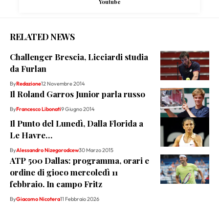
Youtube
RELATED NEWS
Challenger Brescia, Licciardi studia
da Furlan
By
Redazione
12 Novembre 2014
Il Roland Garros Junior parla russo
By
Francesco Libonati
9 Giugno 2014
Il Punto del Lunedì, Dalla Florida a
Le Havre…
By
Alessandro Nizegorodcew
30 Marzo 2015
ATP 500 Dallas: programma, orari e
ordine di gioco mercoledì 11
febbraio. In campo Fritz
By
Giacomo Nicotera
11 Febbraio 2026