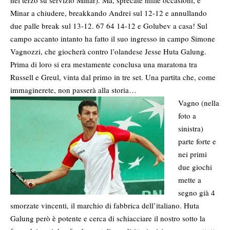
nel terzo su servizio Minar). Ma, sprecate mille occasioni, è
Minar a chiudere, breakkando Andrei sul 12-12 e annullando
due palle break sul 13-12. 67 64 14-12 e Golubev a casa! Sul
campo accanto intanto ha fatto il suo ingresso in campo Simone
Vagnozzi, che giocherà contro l’olandese Jesse Huta Galung.
Prima di loro si era mestamente conclusa una maratona tra
Russell e Greul, vinta dal primo in tre set. Una partita che, come
immaginerete, non passerà alla storia…
Vagno (nella
foto a
sinistra)
parte forte e
nei primi
due giochi
mette a
segno già 4
smorzate vincenti, il marchio di fabbrica dell’italiano. Huta
Galung però è potente e cerca di schiacciare il nostro sotto la