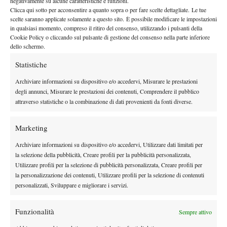
negativamente su alcune caratteristiche e funzioni.
Enrico Milani (Pianetatennis.com). Viola inizia rispondendo in
Clicca qui sotto per acconsentire a quanto sopra o per fare scelte dettagliate. Le tue
scelte saranno applicate solamente a questo sito. È possibile modificare le impostazioni
maniera perfetta alle bordate al servizio di Skugor, croato
in qualsiasi momento, compreso il ritiro del consenso, utilizzando i pulsanti della
letteralmente gigantesco (altissimo e larghissimo!). Teo sale 5-3 e
Cookie Policy o cliccando sul pulsante di gestione del consenso nella parte inferiore
servizio ma si incarta: due diritti bruttissimi e un doppio fallo.
dello schermo.
Skugor rientra nel set e ribreakka Matteo vincendo 6-5 il primo
Statistiche
set. Viola va sotto nel secondo nettamente ma si riprende
Archiviare informazioni su dispositivo e/o accedervi, Misurare le prestazioni
incredibilmente e vince addirittura il tie-break portando il match
degli annunci, Misurare le prestazioni dei contenuti, Comprendere il pubblico
al terzo. Torno in sala stampa a sbrigare alcune faccende
attraverso statistiche o la combinazione di dati provenienti da fonti diverse.
tecniche e torno sul campo. Salgo delle scalette che mi portano
in un punto da dove riesco a vedere campo 2 e campo 3. In
Marketing
campo sul 2 Viola, che è sotto 0-2 nel terzo e sul 3 Naso,
Archiviare informazioni su dispositivo e/o accedervi, Utilizzare dati limitati per
impegnato contro Sugita (con cui aveva perso al secondo di quali
la selezione della pubblicità, Creare profili per la pubblicità personalizzata,
a Melbourne).
Utilizzare profili per la selezione di pubblicità personalizzata, Creare profili per
Karin Knapp
Tra i due campi incontro Alessandro Piccari e
, che
la personalizzazione dei contenuti, Utilizzare profili per la selezione di contenuti
ha appena finito di allenarsi. Parlo un po’ con “Lallo” delle
personalizzati, Sviluppare e migliorare i servizi.
ultime grandi prove di Karin e del fatto che giocando adesso
sempre di più contro avversarie di livello altissimo sta ritrovando
Funzionalità
Sempre attivo
continuità anche contro di loro. La vedo carica per questo torneo,