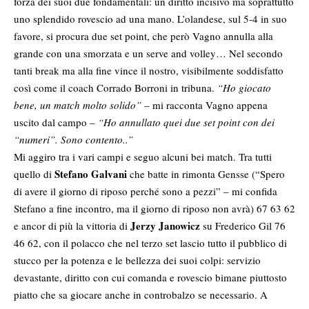
forza dei suoi due fondamentali: un diritto incisivo ma soprattutto
uno splendido rovescio ad una mano. L’olandese, sul 5-4 in suo
favore, si procura due set point, che però Vagno annulla alla
grande con una smorzata e un serve and volley… Nel secondo
tanti break ma alla fine vince il nostro, visibilmente soddisfatto
così come il coach Corrado Borroni in tribuna.
“Ho giocato
bene, un match molto solido”
– mi racconta Vagno appena
uscito dal campo –
“Ho annullato quei due set point con dei
“numeri”. Sono contento..”
Mi aggiro tra i vari campi e seguo alcuni bei match. Tra tutti
Stefano Galvani
quello di
che batte in rimonta Gensse (“Spero
di avere il giorno di riposo perché sono a pezzi” – mi confida
Stefano a fine incontro, ma il giorno di riposo non avrà) 67 63 62
Jerzy Janowicz
e ancor di più la vittoria di
su Frederico Gil 76
46 62, con il polacco che nel terzo set lascio tutto il pubblico di
stucco per la potenza e le bellezza dei suoi colpi: servizio
devastante, diritto con cui comanda e rovescio bimane piuttosto
piatto che sa giocare anche in controbalzo se necessario. A