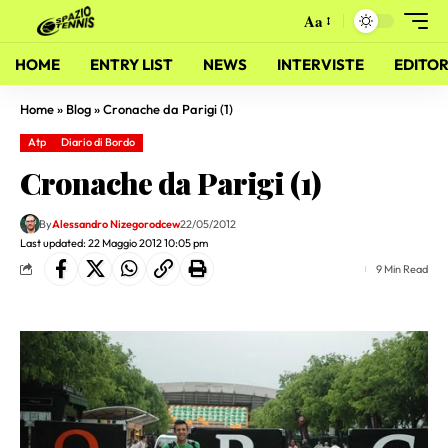
Aa
HOME
ENTRY LIST
NEWS
INTERVISTE
EDITOR
Home
»
Blog
»
Cronache da Parigi (1)
Atp
Diario di Bordo
Cronache da Parigi (1)
By
Alessandro Nizegorodcew
22/05/2012
Last updated: 22 Maggio 2012 10:05 pm
9 Min Read