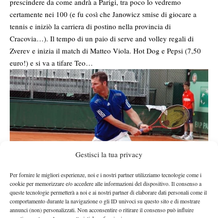
prescindere da come andrà a Parigi, tra poco lo vedremo
certamente nei 100 (e fu così che Janowicz smise di giocare a
tennis e iniziò la carriera di postino nella provincia di
Cracovia…). Il tempo di un paio di serve and volley regali di
Zverev e inizia il match di Matteo Viola. Hot Dog e Pepsi (7,50
euro!) e si va a tifare Teo…
Gestisci la tua privacy
Per fornire le migliori esperienze, noi e i nostri partner utilizziamo tecnologie come i
cookie per memorizzare e/o accedere alle informazioni del dispositivo. Il consenso a
queste tecnologie permetterà a noi e ai nostri partner di elaborare dati personali come il
(Stefano Galvani – Foto Nizegorodcew)
comportamento durante la navigazione o gli ID univoci su questo sito e di mostrare
annunci (non) personalizzati. Non acconsentire o ritirare il consenso può influire
Teo gioca un match totalmente folle. Vedo il primo set insieme a