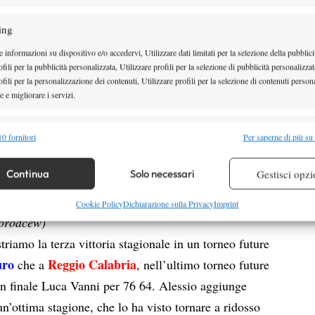
ing
 informazioni su dispositivo e/o accedervi, Utilizzare dati limitati per la selezione della pubblici
fili per la pubblicità personalizzata, Utilizzare profili per la selezione di pubblicità personalizzat
fili per la personalizzazione dei contenuti, Utilizzare profili per la selezione di contenuti persona
 e migliorare i servizi.
alità
Semp
0 fornitori
Per saperne di più su
 combinare dati provenienti da altre fonti di dati, Collegare diversi dispositivi,
re i dispositivi in base alle informazioni trasmesse automaticamente.
Continua
Solo necessari
Gestisci opzi
re la sicurezza, prevenire e rilevare frodi, correggere errori,
Cookie Policy
Dichiarazione sulla Privacy
Imprint
gorodcew)
 e presentare pubblicità e contenuto, Salvare e comunicare le
Semp
sulla privacy.
striamo la terza vittoria stagionale in un torneo future
uro
Reggio Calabria
che a
, nell’ultimo torneo future
o in finale Luca Vanni per 76 64. Alessio aggiunge
 un’ottima stagione, che lo ha visto tornare a ridosso