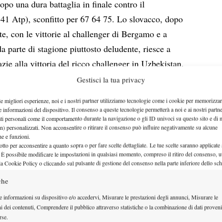
po una dura battaglia in finale contro il
41 Atp), sconfitto per 67 64 75. Lo slovacco, dopo
te, con le vittorie al challenger di Bergamo e a
a parte di stagione piuttosto deludente, riesce a
zie alla vittoria del ricco challenger in Uzbekistan.
llenger dell’anno dopo quella di Bergamo (persa
Gestisci la tua privacy
i Cherbourg.
le migliori esperienze, noi e i nostri partner utilizziamo tecnologie come i cookie per memorizzar
’unico challenger disputato in Europa, vittoria del
e informazioni del dispositivo. Il consenso a queste tecnologie permetterà a noi e ai nostri partne
ati personali come il comportamento durante la navigazione o gli ID univoci su questo sito e di 
) sullo svizzero Stephane Bohli (113 Atp) per 76 46
n) personalizzati. Non acconsentire o ritirare il consenso può influire negativamente su alcune
del mondo a fine 2009, seconda settimana positiva
che e funzioni.
otto per acconsentire a quanto sopra o per fare scelte dettagliate. Le tue scelte saranno applicate
 settimana scorsa, mentre Bohli, vincitore del
 È possibile modificare le impostazioni in qualsiasi momento, compreso il ritiro del consenso, ut
la Cookie Policy o cliccando sul pulsante di gestione del consenso nella parte inferiore dello sc
sta vivendo a 27 anni la sua miglior stagione,ha
che
e punta decisamente a raggiungere i top 100. Buona
e Bautista, in buona crescita dall’inizio dell’anno.
e informazioni su dispositivo e/o accedervi, Misurare le prestazioni degli annunci, Misurare le
ni dei contenuti, Comprendere il pubblico attraverso statistiche o la combinazione di dati proveni
rse.