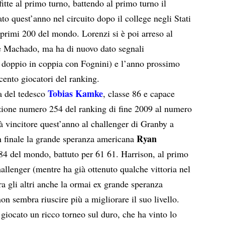
fitte al primo turno, battendo al primo turno il
to quest’anno nel circuito dopo il college negli Stati
i primi 200 del mondo. Lorenzi si è poi arreso al
re Machado, ma ha di nuovo dato segnali
l doppio in coppia con Fognini) e l’anno prossimo
 cento giocatori del ranking.
Tobias Kamke
a del tedesco
, classe 86 e capace
izione numero 254 del ranking di fine 2009 al numero
 vincitore quest’anno al challenger di Granby a
Ryan
in finale la grande speranza americana
84 del mondo, battuto per 61 61. Harrison, al primo
challenger (mentre ha già ottenuto qualche vittoria nel
ra gli altri anche la ormai ex grande speranza
 sembra riuscire più a migliorare il suo livello.
è giocato un ricco torneo sul duro, che ha vinto lo