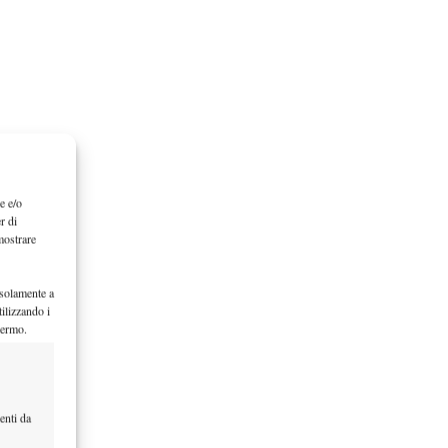
e e/o
r di
mostrare
 solamente a
ilizzando i
hermo.
enti da