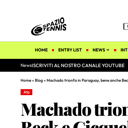
HOME
ENTRY LIST
NEWS
INT
ISCRIVITI AL NOSTRO CANALE YOUTUBE
News
Home
»
Blog
»
Machado trionfa in Paraguay, bene anche Bec
Atp
Machado trion
Beck e Gicque