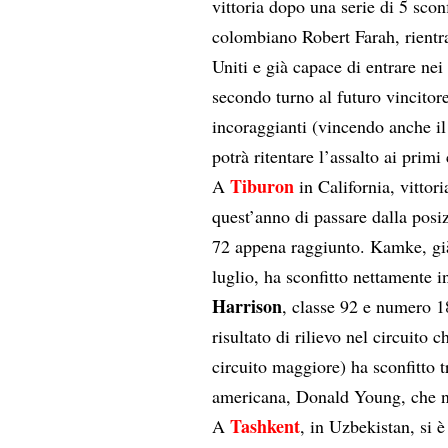
vittoria dopo una serie di 5 scon
colombiano Robert Farah, rientra
Uniti e già capace di entrare ne
secondo turno al futuro vincito
incoraggianti (vincendo anche i
potrà ritentare l’assalto ai primi
Tiburon
A
in California, vittori
quest’anno di passare dalla pos
72 appena raggiunto. Kamke, già
luglio, ha sconfitto nettamente 
Harrison
, classe 92 e numero 1
risultato di rilievo nel circuito 
circuito maggiore) ha sconfitto t
americana, Donald Young, che non
Tashkent
A
, in Uzbekistan, si 