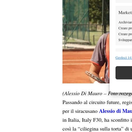
Market
Archiviare
Creare pro
Creare pro
Sviluppare
Funzion
Gestisci 141
Abbinare e
Identifica
Garanti
(Alessio Di Mauro – Foto Nize
Erogare
scelte 
Passando al circuito future, regi
Alessio di Ma
per il siracusano
in Italia, Italy F30, ha sconfitt
così la “ciliegina sulla torta” di