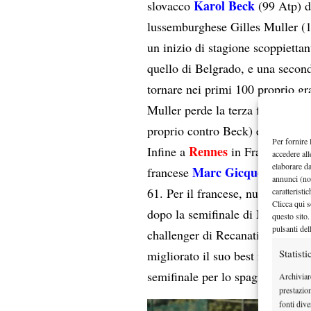
Karol Beck
slovacco
(99 Atp) do
lussemburghese Gilles Muller (1
un inizio di stagione scoppiettan
quello di Belgrado, e una second
tornare nei primi 100 proprio gra
Muller perde la terza finale cha
proprio contro Beck) e quella d
Per fornire 
Rennes
Infine a
in Francia, nell
accedere all
elaborare d
Marc Gicquel
francese
(136 Atp
annunci (no
61. Per il francese, numero 58 
caratteristi
Clicca qui s
dopo la semifinale di Mons della
questo sito.
pulsanti del
challenger di Recanati a luglio, 
Statisti
migliorato il suo best ranking 
semifinale per lo spagnolo 22enn
Archiviar
prestazio
fonti dive