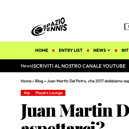
HOME
ENTRY LIST
NEWS
INT
ISCRIVITI AL NOSTRO CANALE YOUTUBE
News
Home
»
Blog
»
Juan Martin Del Potro, che 2017 dobbiamo asp
Atp
Players Lounge
Juan Martin D
aspettarci?