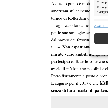
Creare pro
A questo punto è molto probabil
Creare pro
americani sul cemento a marzo c
Sviluppare
torneo di Rotterdam oppure nel 
Funzion
In ogni caso fondamentale aspett
Gestisci 141
poi le sue strategie: se riavremo
Abbinare e
Identifica
dal novero dei favoriti a Wimble
Non aspettiamoci un Delp
Slam.
Garanti
mirate verso ambiti nei quali
Erogare
partecipare
. Tutte le volte ch
scelte 
averlo il più lontano possibile: 
Potro fisicamente a posto e pro
Melb
L’augurio per il 2017 è che
senza di lui ai nastri di parten