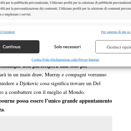
fili per la pubblicità personalizzata, Utilizzare profili per la selezione di pubblicità personalizzat
e aspettarsi un Del Potro mina vagante nei tornei
fili per la personalizzazione dei contenuti, Utilizzare profili per la selezione di contenuti persona
on un febbraio che potrebbe vederlo al via nel
 e migliorare i servizi.
torneo di casa di Buenos Aires.
alità
Semp
are il suo rientro per capire al meglio quali saranno
0 fornitori
Per saperne di più su
 lo stesso Del Potro visto nel 2016 non è da escludere
 combinare dati provenienti da altre fonti di dati, Collegare diversi dispositivi,
re i dispositivi in base alle informazioni trasmesse automaticamente.
Continua
Solo necessari
Gestisci opzi
don e agli US Open, se vogliamo focalizzarci sugli
o da tantissimi tornei, aspettiamocelo con scelte
re la sicurezza, prevenire e rilevare frodi, correggere errori,
Cookie Policy
Dichiarazione sulla Privacy
Imprint
 comunque non parteciperà mai solo per
 e presentare pubblicità e contenuto, Salvare e comunicare le
Semp
e sarà in un main draw, Murray e compagni vorranno
sulla privacy.
chiedere a Djokovic cosa significa trovare un Del
nto a combattere con il meglio al Mondo.
ourne possa essere l’unico grande appuntamento
za
.