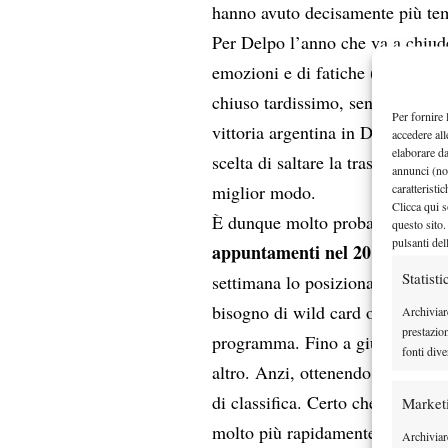
hanno avuto decisamente più tem
Per Delpo l’anno che va a chiuder
emozioni e di fatiche (probabilme
chiuso tardissimo, senza tralasci
Per fornire 
vittoria argentina in Davis. Da 
accedere all
elaborare d
scelta di saltare la trasferta aus
annunci (no
caratteristi
miglior modo.
Clicca qui s
che D
È dunque molto probabile
questo sito.
pulsanti del
appuntamenti nel 2017 in man
Statisti
settimana lo posiziona al numero
bisogno di wild card o altre situa
Archiviar
prestazio
programma. Fino a giugno ha da 
fonti dive
altro. Anzi, ottenendo qualche b
di classifica. Certo che un buon 
Market
molto più rapidamente.
Archiviare