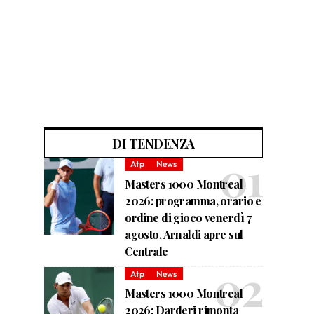
DI TENDENZA
Atp
News
Masters 1000 Montreal
2026: programma, orario e
ordine di gioco venerdì 7
agosto. Arnaldi apre sul
Centrale
Atp
News
Masters 1000 Montreal
2026: Darderi rimonta