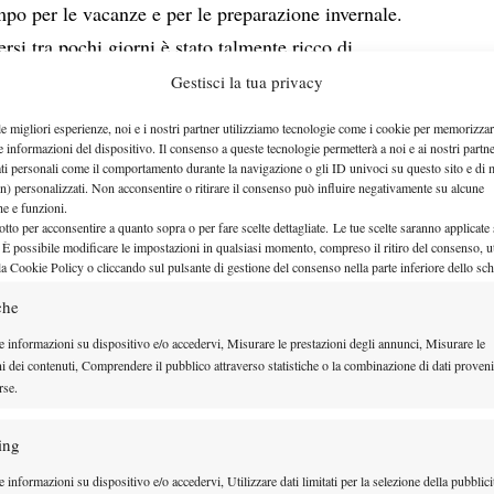
po per le vacanze e per le preparazione invernale.
si tra pochi giorni è stato talmente ricco di
nte anche inaspettate da lui stesso) e che si è
Gestisci la tua privacy
are i prolungati festeggiamenti per la prima storica
le migliori esperienze, noi e i nostri partner utilizziamo tecnologie come i cookie per memorizzar
qui si può benissimo comprendere e condividere la
e informazioni del dispositivo. Il consenso a queste tecnologie permetterà a noi e ai nostri partne
ati personali come il comportamento durante la navigazione o gli ID univoci su questo sito e di 
traliana: non c’è stato quasi il tempo per prepararla nel
n) personalizzati. Non acconsentire o ritirare il consenso può influire negativamente su alcune
che e funzioni.
otto per acconsentire a quanto sopra o per fare scelte dettagliate. Le tue scelte saranno applicate
el Potro vada a scegliere quelli che saranno i suoi
 È possibile modificare le impostazioni in qualsiasi momento, compreso il ritiro del consenso, ut
la Cookie Policy o cliccando sul pulsante di gestione del consenso nella parte inferiore dello sc
iera molto mirata
: la classifica ATP dell’ultima
che
 38, cosa che gli permetterà di entrare senza
zioni particolari nei main draw di tutti i tornei in
e informazioni su dispositivo e/o accedervi, Misurare le prestazioni degli annunci, Misurare le
ni dei contenuti, Comprendere il pubblico attraverso statistiche o la combinazione di dati proveni
difendere solo la semifinale di Delray Beach e poco
rse.
uon risultato può anche tornare in posizioni migliori
risultato a Melbourne gli avrebbe concesso di risalire
ing
 informazioni su dispositivo e/o accedervi, Utilizzare dati limitati per la selezione della pubblici