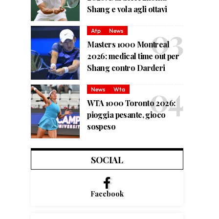
Shang e vola agli ottavi
Atp
News
Masters 1000 Montreal
2026: medical time out per
Shang contro Darderi
News
Wta
WTA 1000 Toronto 2026:
pioggia pesante, gioco
sospeso
SOCIAL
Facebook