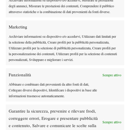
Archiviare informazioni su dispositivo e/o accedervi, Misurare le prestazioni
contro la spagnolo Granollers vittorioso contro un Tipsarevic
degli annunci, Misurare le prestazioni dei contenuti, Comprendere il pubblico
sempre più in difficoltà. Dall’altro lato Nadal potrebbe incontrare
attraverso statistiche o la combinazione di dati provenienti da fonti diverse.
Dolgopolov e poi Isner, che nel primo turno contro Santiagio
Giraldo ha rischiato grosso.
Marketing
Archiviare informazioni su dispositivo e/o accedervi, Utilizzare dati limitati per
la selezione della pubblicità, Creare profili per la pubblicità personalizzata,
Utilizzare profili per la selezione di pubblicità personalizzata, Creare profili per
la personalizzazione dei contenuti, Utilizzare profili per la selezione di contenuti
personalizzati, Sviluppare e migliorare i servizi.
Le attenzioni del pubblico, tuttavia, non saranno solo per il duo
Funzionalità
Sempre attivo
di testa: torna infatti in campo Roger Federer, da testa di serie
Abbinare e combinare dati provenienti da altre fonti di dati,
numero 5, e il sorteggio lo mette su un ipotetico quarto di finale
Collegare diversi dispositivi, Identificare i dispositivi in base alle
contro Djokovic. Prima, però, lo svizzero dovrà liberarsi di uno
informazioni trasmesse automaticamente.
tra Seppi ed Hewitt e poi, probabilmente, di Gasquet. In quella
stessa zona di tabellone troviamo un derby italiano tra Fognini e
Garantire la sicurezza, prevenire e rilevare frodi,
Lorenzi, il cui vincente affronterà il sopravvissuto del derby
correggere errori, Erogare e presentare pubblicità
Sempre attivo
spagnolo tra Montanes e Robredo.
e contenuto, Salvare e comunicare le scelte sulla