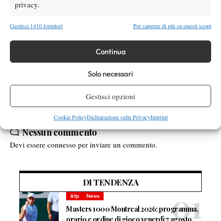
privacy.
Gestisci 1410 fornitori
Per saperne di più su questi scopi
TAGGED:
Fabio Fognini
Juan Martin Del Potro
Novak Djokovic
Pechino
Rafael Nadal
Roger Federer
Continua
Shanghai
Tokyo
Solo necessari
Gestisci opzioni
Cookie Policy
Dichiarazione sulla Privacy
Imprint
Nessun commento
Devi essere
connesso
per inviare un commento.
DI TENDENZA
Atp
News
Masters 1000 Montreal 2026: programma,
orario e ordine di gioco venerdì 7 agosto.