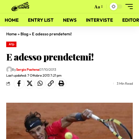
Aa
HOME
ENTRY LIST
NEWS
INTERVISTE
EDITOR
Home
»
Blog
»
E adesso prendetemi!
Atp
E adesso prendetemi!
By
Sergio Pastena
07/10/2013
Last updated: 7 Ottobre 2013 7:21 pm
3 Min Read