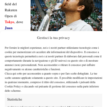
field del
Rakuten
Open di
Tokyo
, dove
Juan
Martin del
Gestisci la tua privacy
Potro
ha rispettato a pieno i pronostici aggiudicandosi il torneo
in finale contro la testa di serie numero tre Milos Raonic. Male
Per fornire le migliori esperienze, noi e i nostri partner utilizziamo tecnologie come i
Tsonga, estromesso quasi subito da Ivan Dodig, delusione per
cookie per memorizzare e/o accedere alle informazioni del dispositivo. Il consenso a
queste tecnologie permetterà a noi e ai nostri partner di elaborare dati personali come il
Nishikori fuori contro Almagro.
comportamento durante la navigazione o gli ID univoci su questo sito e di mostrare
Per il resto un torneo che non ha regalato particolari emozioni,
annunci (non) personalizzati. Non acconsentire o ritirare il consenso può influire
anche se Baghdatis e Dolgopolov hanno provato a spodestare il
negativamente su alcune caratteristiche e funzioni.
Clicca qui sotto per acconsentire a quanto sopra o per fare scelte dettagliate. Le tue
favorito argentino riuscendo a portargli via soltanto un set.
scelte saranno applicate solamente a questo sito. È possibile modificare le impostazioni
A Shanghai torna Roger
in qualsiasi momento, compreso il ritiro del consenso, utilizzando i pulsanti della
Cookie Policy o cliccando sul pulsante di gestione del consenso nella parte inferiore
dello schermo.
Dalla Cina alla Cina, questa settimana si gioca l’Atp 1000 di
Shanghai
.
Statistiche
La prima testa di serie toccherà ancora a Djokovic, che esordirà