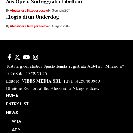
Aus Open: Sorteggiati i tabelloni
By
Alessandro Nizegorodcew
14 Gennaio 2011
Elogio di un Underdog
By
Alessandro Nizegorodcew
28 Giugno 2013
Testata giornalistica
registrata Aut-Trib Milano n°
Spazio Tennis
10268 del 15/09/2025
VIBES MEDIA SRL
Editore:
, P.iva 14250480960
Direttore Responsabile: Alessandro Nizegorodcew
HOME
ENTRY LIST
NEWS
WTA
ATP