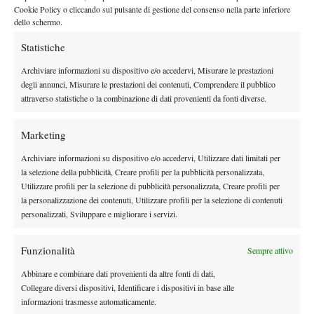
avversario
. E nella diagonale di rovescio mi ha chiesto di
Cookie Policy o cliccando sul pulsante di gestione del consenso nella parte inferiore
giocargli un po’ più alto, in modo che potesse salire sulla palla.
dello schermo.
Aspetto sul quale si è concentrato anche con Vagnozzi”
. Infine
Statistiche
non solo il Sinner campione, ma anche il lato umano di Jannik:
“
Sta scrivendo record su record, milioni di persone vogliono
Archiviare informazioni su dispositivo e/o accedervi, Misurare le prestazioni
degli annunci, Misurare le prestazioni dei contenuti, Comprendere il pubblico
una foto con lui ma lui resta una persona semplice.
Mi saluta
attraverso statistiche o la combinazione di dati provenienti da fonti diverse.
sempre in modo gentile, si interessa a quello che faccio e mi fa
sempre molto piacere parlare con lui. È bello avere un
Marketing
riferimento come lui per confrontarmi”.
Archiviare informazioni su dispositivo e/o accedervi, Utilizzare dati limitati per
la selezione della pubblicità, Creare profili per la pubblicità personalizzata,
Utilizzare profili per la selezione di pubblicità personalizzata, Creare profili per
la personalizzazione dei contenuti, Utilizzare profili per la selezione di contenuti
personalizzati, Sviluppare e migliorare i servizi.
TAGGED:
Primo Piano
Funzionalità
Sempre attivo
Abbinare e combinare dati provenienti da altre fonti di dati,
Collegare diversi dispositivi, Identificare i dispositivi in base alle
informazioni trasmesse automaticamente.