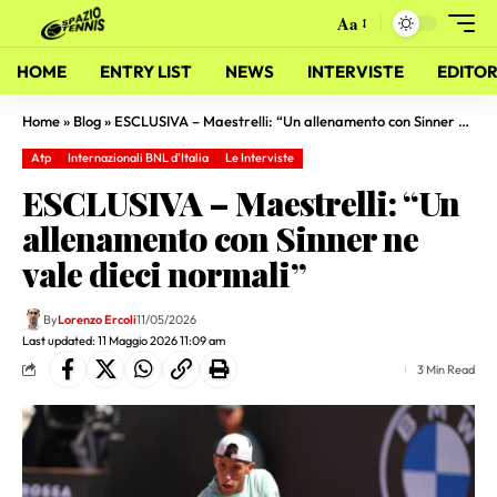
Aa
HOME
ENTRY LIST
NEWS
INTERVISTE
EDITOR
Home
»
Blog
»
ESCLUSIVA – Maestrelli: “Un allenamento con Sinner ne vale dieci normali”
Atp
Internazionali BNL d'Italia
Le Interviste
ESCLUSIVA – Maestrelli: “Un
allenamento con Sinner ne
vale dieci normali”
By
Lorenzo Ercoli
11/05/2026
Last updated: 11 Maggio 2026 11:09 am
3 Min Read