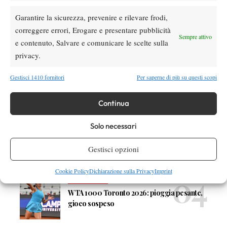
DI TENDENZA
Garantire la sicurezza, prevenire e rilevare frodi,
Atp
News
correggere errori, Erogare e presentare pubblicità
Masters 1000 Montreal 2026: programma,
Sempre attivo
e contenuto, Salvare e comunicare le scelte sulla
orario e ordine di gioco venerdì 7 agosto.
privacy.
Arnaldi apre sul Centrale
Atp
News
Gestisci 1410 fornitori
Per saperne di più su questi scopi
Masters 1000 Montreal 2026: Darderi
rimonta Shang e vola agli ottavi
Continua
Solo necessari
Atp
News
Masters 1000 Montreal 2026: medical time
Gestisci opzioni
out per Shang contro Darderi
Cookie Policy
Dichiarazione sulla Privacy
Imprint
News
Wta
WTA 1000 Toronto 2026: pioggia pesante,
gioco sospeso