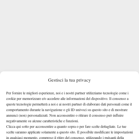
Gestisci la tua privacy
Maestrelli: “Sinner scrive record su record, ma
Per fornire le migliori esperienze, noi e i nostri partner utilizziamo tecnologie come i
resta un ragazzo semplice”
cookie per memorizzare e/o accedere alle informazioni del dispositivo. Il consenso a
queste tecnologie permetterà a noi e ai nostri partner di elaborare dati personali come il
Parlando della sessione, Maestrelli ha parlato anche di ciò che
comportamento durante la navigazione o gli ID univoci su questo sito e di mostrare
annunci (non) personalizzati. Non acconsentire o ritirare il consenso può influire
Jannik gli ha chiesto:
“
Abbiamo fatto palleggio al centro e
negativamente su alcune caratteristiche e funzioni.
diagonali di routine. Poi mi ha chiesto di spingere al centro per
Clicca qui sotto per acconsentire a quanto sopra o per fare scelte dettagliate. Le tue
poter poi lui spingere il dritto sulla parte del rovescio
scelte saranno applicate solamente a questo sito. È possibile modificare le impostazioni
in qualsiasi momento, compreso il ritiro del consenso, utilizzando i pulsanti della