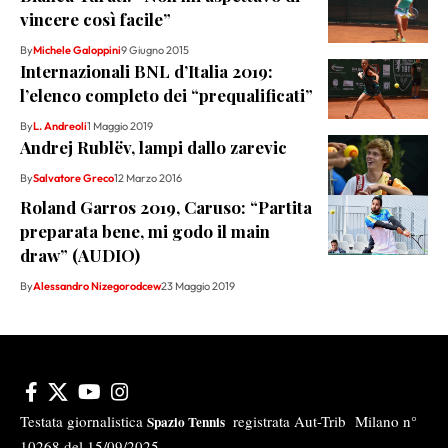
vincere così facile”
By
Michele Galoppini
9 Giugno 2015
Internazionali BNL d’Italia 2019:
l’elenco completo dei “prequalificati”
By
L. Andreoli
1 Maggio 2019
Andrej Rublëv, lampi dallo zarevic
By
Salvatore Greco
12 Marzo 2016
Roland Garros 2019, Caruso: “Partita
preparata bene, mi godo il main
draw” (AUDIO)
By
Alessandro Nizegorodcew
23 Maggio 2019
Testata giornalistica
registrata Aut-Trib Milano n°
Spazio Tennis
10268 del 15/09/2025