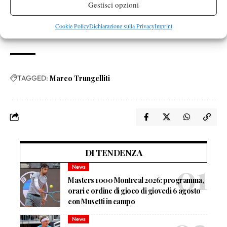
Gestisci opzioni
sarebbe memorabile
, meglio ancora se fosse il numero 1 e in
uno Slam perché se lo fai al meglio dei cinque set dimostri il tuo
Cookie Policy
Dichiarazione sulla Privacy
Imprint
livello di competitività
”.
TAGGED:
Marco Trungelliti
DI TENDENZA
News
Masters 1000 Montreal 2026: programma,
orari e ordine di gioco di giovedì 6 agosto
con Musetti in campo
News