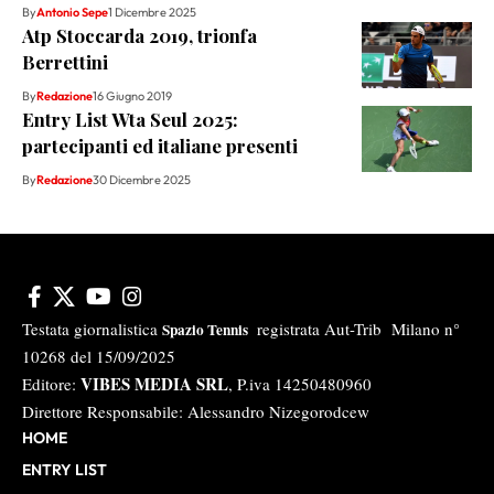
By
Antonio Sepe
1 Dicembre 2025
Atp Stoccarda 2019, trionfa
Berrettini
By
Redazione
16 Giugno 2019
Entry List Wta Seul 2025:
partecipanti ed italiane presenti
By
Redazione
30 Dicembre 2025
Testata giornalistica
registrata Aut-Trib Milano n°
Spazio Tennis
10268 del 15/09/2025
VIBES MEDIA SRL
Editore:
, P.iva 14250480960
Direttore Responsabile: Alessandro Nizegorodcew
HOME
ENTRY LIST