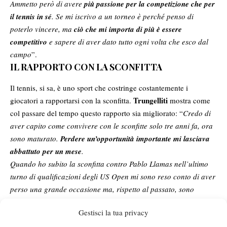
Ammetto però di avere
più passione per la competizione che per
il tennis in sé
. Se mi iscrivo a un torneo è perché penso di
poterlo vincere, ma
ciò che mi importa di più è essere
competitivo
e sapere di aver dato tutto ogni volta che esco dal
campo
”.
IL RAPPORTO CON LA SCONFITTA
Il tennis, si sa, è uno sport che costringe costantemente i
Trungelliti
giocatori a rapportarsi con la sconfitta.
mostra come
col passare del tempo questo rapporto sia migliorato: “
Credo di
aver capito come convivere con le sconfitte solo tre anni fa, ora
sono maturato.
Perdere un’opportunità importante mi lasciava
abbattuto per un mese
.
Quando ho subito la sconfitta contro Pablo Llamas nell’ultimo
turno di qualificazioni degli US Open mi sono reso conto di aver
perso una grande occasione ma, rispetto al passato, sono
riuscito ad analizzare quella sconfitta ed essere in campo per
Gestisci la tua privacy
allenarmi solamente tre giorni più tardi
.