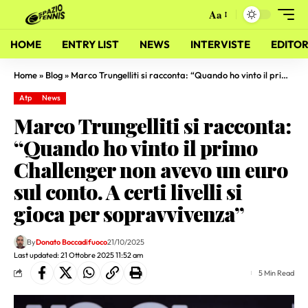
Aa
HOME
ENTRY LIST
NEWS
INTERVISTE
EDITOR
Home
»
Blog
»
Marco Trungelliti si racconta: “Quando ho vinto il primo Challenger non avevo un euro sul conto. A certi livelli si gioca per sopravvivenza”
Atp
News
Marco Trungelliti si racconta:
“Quando ho vinto il primo
Challenger non avevo un euro
sul conto. A certi livelli si
gioca per sopravvivenza”
By
Donato Boccadifuoco
21/10/2025
Last updated: 21 Ottobre 2025 11:52 am
5 Min Read