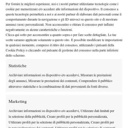
Quando ho conosciuto mia moglie ho iniziato a trovare la pace
Per fornire le migliori esperienze, noi e i nostri partner utilizziamo tecnologie come i
e quando è nato mio figlio ho iniziato a guardare le cose da
cookie per memorizzare e/o accedere alle informazioni del dispositivo. Il consenso a
un’altra prospettiva perché vedevo lui come la cosa più
queste tecnologie permetterà a noi e ai nostri partner di elaborare dati personali come il
comportamento durante la navigazione o gli ID univoci su questo sito e di mostrare
importante di tutte.
Mi piace l’idea che possa andare al circolo e
annunci (non) personalizzati. Non acconsentire o ritirare il consenso può influire
vedere suo papà che gioca
”.
negativamente su alcune caratteristiche e funzioni.
Clicca qui sotto per acconsentire a quanto sopra o per fare scelte dettagliate. Le tue
LE DIFFICOLTÁ ECONOMICHE
scelte saranno applicate solamente a questo sito. È possibile modificare le impostazioni
in qualsiasi momento, compreso il ritiro del consenso, utilizzando i pulsanti della
E le sconfitte spesso vengono accompagnate dalle difficoltà
Cookie Policy o cliccando sul pulsante di gestione del consenso nella parte inferiore
economiche: “
Quando ho vinto il mio primo Challenger a
dello schermo.
Barletta avevo zero euro sul mio conto corrente
– confida
Statistiche
Trungelliti
–
Sarebbe bello per tutti poter avere accesso a delle
Archiviare informazioni su dispositivo e/o accedervi, Misurare le prestazioni
risorse economiche:
se sei un top 100 puoi, sotto quel livello è
degli annunci, Misurare le prestazioni dei contenuti, Comprendere il pubblico
tutto più difficile
.
attraverso statistiche o la combinazione di dati provenienti da fonti diverse.
La
PTPA
sta provando a cambiare le cose in tal senso ma il fatto
è che spesso
a certi livelli si gioca per sopravvivenza
e fino a
Marketing
che non cambieranno le cose in molti saranno costretti a soffrire
Archiviare informazioni su dispositivo e/o accedervi, Utilizzare dati limitati per
questa situazione.
Credo che un numero 150 del mondo
, quindi
la selezione della pubblicità, Creare profili per la pubblicità personalizzata,
facente parte dell’élite se rapportato a ogni professione,
non
Utilizzare profili per la selezione di pubblicità personalizzata, Creare profili per
debba accontentarsi di sopravvivere
”.
la personalizzazione dei contenuti, Utilizzare profili per la selezione di contenuti