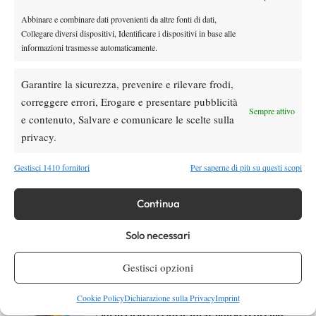
contemporaneamente un match a livello 1000.
Abbinare e combinare dati provenienti da altre fonti di dati,
Collegare diversi dispositivi, Identificare i dispositivi in base alle
informazioni trasmesse automaticamente.
Garantire la sicurezza, prevenire e rilevare frodi,
correggere errori, Erogare e presentare pubblicità
Sempre attivo
DI TENDENZA
e contenuto, Salvare e comunicare le scelte sulla
privacy.
News
Masters 1000 Cincinnati 2026: forfait di
Gestisci 1410 fornitori
Per saperne di più su questi scopi
Quinn, Sonego entra nel tabellone
Continua
Tennis in TV
Masters 1000 Cincinnati 2026: a che ora e
Solo necessari
dove vedere il sorteggio del tabellone
Gestisci opzioni
News
Cookie Policy
Dichiarazione sulla Privacy
Imprint
Rusedski sul futuro di Alcaraz: “Non
giocherà lo US Open, forse non lo vedremo