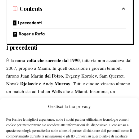
Contents
I precedenti
Roger e Rafa
I precedenti
nona volta che succede dal 1990
È
la
, tuttavia non accadeva dal
2007, proprio a Miami. In quell’occasione i giovani temibili
del Potro
furono Juan Martin
, Evgeny Korolev, Sam Querret,
Djokovic
Murray
Novak
e Andy
. Tutti e cinque vinsero almeno
un match sia ad Indian Wells che a Miami. Insomma, un
gruppetto da cui sono usciti tennisti di un certo livello.
Gestisci la tua privacy
Ogni volta che si è verificata questa coincidenza delle cinque
c’erano nel novero dei
vittorie da parte di under 19,
Per fornire le migliori esperienze, noi e i nostri partner utilizziamo tecnologie come i
protagonisti dei nomi che avrebbero poi fatto la storia del
cookie per memorizzare e/o accedere alle informazioni del dispositivo. Il consenso a
tennis
Cincinnati 1990
Chang
. Per esempio, a
c’erano Michael
,
queste tecnologie permetterà a noi e ai nostri partner di elaborare dati personali come il
comportamento durante la navigazione o gli ID univoci su questo sito e di mostrare
Sampras
Courier
Pete
e Jim
. Gli ultimi due che replicarono