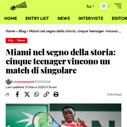
Aa
HOME
ENTRY LIST
NEWS
INTERVISTE
EDITOR
Home
»
Blog
»
Miami nel segno della storia: cinque teenager vincono un match di singolare
Atp
News
Miami nel segno della storia:
cinque teenager vincono un
match di singolare
By
Luca Innocenti
21/03/2026
Last updated: 21 Marzo 2026 11:36 am
3 Min Read