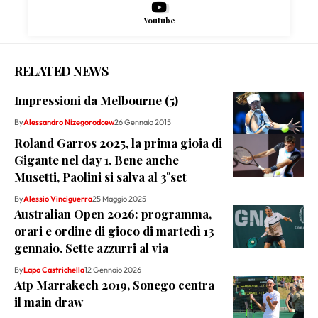
Youtube
RELATED NEWS
Impressioni da Melbourne (5)
By
Alessandro Nizegorodcew
26 Gennaio 2015
Roland Garros 2025, la prima gioia di
Gigante nel day 1. Bene anche
Musetti, Paolini si salva al 3°set
By
Alessio Vinciguerra
25 Maggio 2025
Australian Open 2026: programma,
orari e ordine di gioco di martedì 13
gennaio. Sette azzurri al via
By
Lapo Castrichella
12 Gennaio 2026
Atp Marrakech 2019, Sonego centra
il main draw