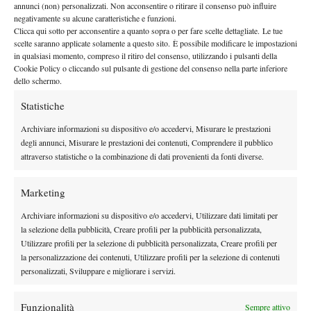
annunci (non) personalizzati. Non acconsentire o ritirare il consenso può influire
Ivanisevic
quell’anno a Indian Wells in compagnia di Goran
,
negativamente su alcune caratteristiche e funzioni.
Agassi
Bruguera
Clicca qui sotto per acconsentire a quanto sopra o per fare scelte dettagliate. Le tue
Andre
e Sergi
.
scelte saranno applicate solamente a questo sito. È possibile modificare le impostazioni
Roger e Rafa
in qualsiasi momento, compreso il ritiro del consenso, utilizzando i pulsanti della
Cookie Policy o cliccando sul pulsante di gestione del consenso nella parte inferiore
Miami 2000
Anche a
si verificò questa particolare coincidenza.
dello schermo.
Roddick
Federer
Tra i protagonisti ci furono Andy
, Roger
e
Statistiche
Hewitt
Nadal
Lleyton
. Non poteva mancare Rafael
che si inserì
Archiviare informazioni su dispositivo e/o accedervi, Misurare le prestazioni
nei cinque teenager capaci di vincere almeno un match ad
degli annunci, Misurare le prestazioni dei contenuti, Comprendere il pubblico
Indian Wells 2006
in compagnia di Richard Gasquet, Gael
attraverso statistiche o la combinazione di dati provenienti da fonti diverse.
molti di quelli che sono
Monfils, Murray e Korolev. Insomma,
riusciti in questa precoce affermazione, sono poi diventati
Marketing
campioni capaci di scrivere pagine indelebili della storia
sportiva.
Archiviare informazioni su dispositivo e/o accedervi, Utilizzare dati limitati per
la selezione della pubblicità, Creare profili per la pubblicità personalizzata,
Curiosamente delle nove occasioni citate, quattro si sono
Utilizzare profili per la selezione di pubblicità personalizzata, Creare profili per
Sunshine Double
verificate a Miami e tre ad Indian Wells, con il
la personalizzazione dei contenuti, Utilizzare profili per la selezione di contenuti
che rappresenta una vetrina importante per i teenager. Particolare
personalizzati, Sviluppare e migliorare i servizi.
né Carlos Alcaraz, né Jannik Sinner figurino
anche che
in
questa speciale graduatoria relativa ai teenager capaci di vincere
Funzionalità
Sempre attivo