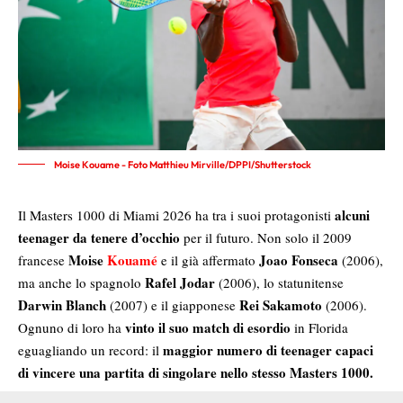
Moise Kouame - Foto Matthieu Mirville/DPPI/Shutterstock
alcuni
Il Masters 1000 di Miami 2026 ha tra i suoi protagonisti
teenager da tenere d’occhio
per il futuro. Non solo il 2009
Moise
Kouamé
Joao Fonseca
francese
e il già affermato
(2006),
Rafel Jodar
ma anche lo spagnolo
(2006), lo statunitense
Darwin Blanch
Rei Sakamoto
(2007) e il giapponese
(2006).
vinto il suo match di esordio
Ognuno di loro ha
in Florida
maggior numero di teenager capaci
eguagliando un record: il
di vincere una partita di singolare nello stesso Masters 1000.