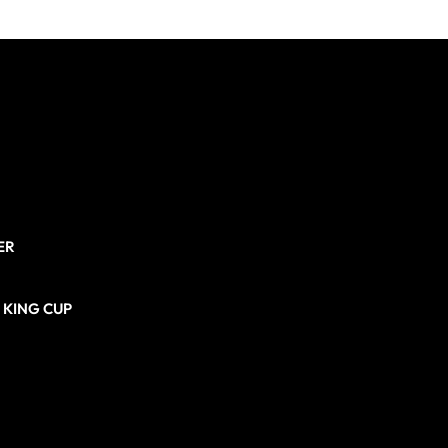
ER
N KING CUP