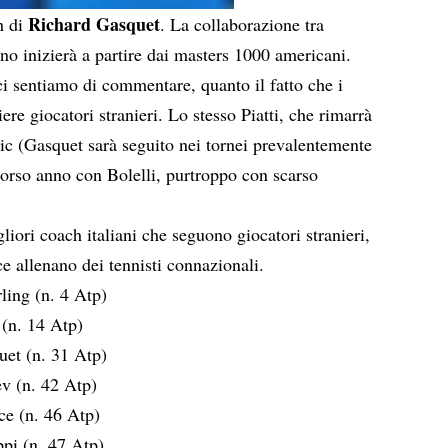
Richard Gasquet
h di
. La collaborazione tra
pino inizierà a partire dai masters 1000 americani.
 ci sentiamo di commentare, quanto il fatto che i
ere giocatori stranieri. Lo stesso Piatti, che rimarrà
c (Gasquet sarà seguito nei tornei prevalentemente
corso anno con Bolelli, purtroppo con scarso
iori coach italiani che seguono giocatori stranieri,
ce allenano dei tennisti connazionali.
ling (n. 4 Atp)
 (n. 14 Atp)
et (n. 31 Atp)
v (n. 42 Atp)
ce (n. 46 Atp)
pi (n. 47 Atp)