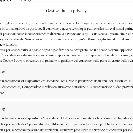
ndri (n. 87 Atp)
Gestisci la tua privacy
ti
, che ha portato il giapponese Go Soeda (a fine
le migliori esperienze, noi e i nostri partner utilizziamo tecnologie come i cookie per memorizzar
op-100 (104 per l’esattezza) ed è stato scelto dall’ex
e informazioni del dispositivo. Il consenso a queste tecnologie permetterà a noi e ai nostri partne
e a risalire la classifica, che la vede oggi fuori
ati personali come il comportamento durante la navigazione o gli ID univoci su questo sito e di 
n) personalizzati. Non acconsentire o ritirare il consenso può influire negativamente su alcune
Alberto Castellani
o dimenticare
, uno dei migliori
che e funzioni.
otto per acconsentire a quanto sopra o per fare scelte dettagliate. Le tue scelte saranno applicate
nni, che nell’ultimo periodo ha seguito giocatori come
 È possibile modificare le impostazioni in qualsiasi momento, compreso il ritiro del consenso, ut
catori ma non campioni..). Per ultimo citerei anche
la Cookie Policy o cliccando sul pulsante di gestione del consenso nella parte inferiore dello sc
per un lungo periodo, sino ad entrare nei 100, si è
che
e informazioni su dispositivo e/o accedervi, Misurare le prestazioni degli annunci, Misurare le
ni dei contenuti, Comprendere il pubblico attraverso statistiche o la combinazione di dati proveni
. a voi la parola…
rse.
ing
 informazioni su dispositivo e/o accedervi, Utilizzare dati limitati per la selezione della pubblici
fili per la pubblicità personalizzata, Utilizzare profili per la selezione di pubblicità personalizzat
fili per la personalizzazione dei contenuti, Utilizzare profili per la selezione di contenuti persona