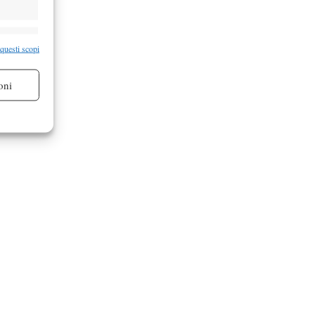
re attivo
 questi scopi
oni
re attivo