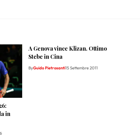
A Genova vince Klizan. Ottimo
Stebe in Cina
By
Guido Pietrosanti
15 Settembre 2011
26:
a in
6