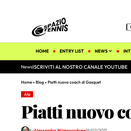
HOME
ENTRY LIST
NEWS
INT
ISCRIVITI AL NOSTRO CANALE YOUTUBE
News
Home
»
Blog
»
Piatti nuovo coach di Gasquet
Atp
Piatti nuovo c
By
Alessandro Nizegorodcew
16/02/2011