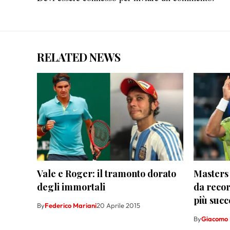
RELATED NEWS
Vale e Roger: il tramonto dorato
Masters 
degli immortali
da recor
più succ
By
Federico Mariani
20 Aprile 2015
By
Giacomo 