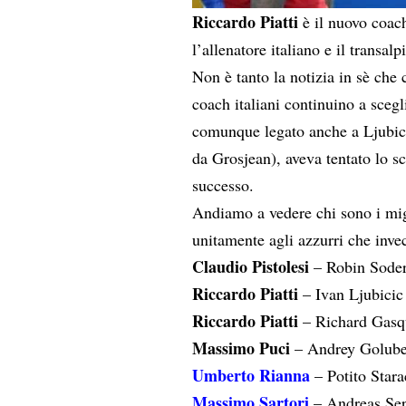
Riccardo Piatti
è il nuovo coac
l’allenatore italiano e il transal
Non è tanto la notizia in sè che
coach italiani continuino a scegli
comunque legato anche a Ljubici
da Grosjean), aveva tentato lo s
successo.
Andiamo a vedere chi sono i migl
unitamente agli azzurri che inve
Claudio Pistolesi
– Robin Soder
Riccardo Piatti
– Ivan Ljubicic
Riccardo Piatti
– Richard Gasqu
Massimo Puci
– Andrey Golube
Umberto Rianna
– Potito Stara
Massimo Sartori
– Andreas Sep