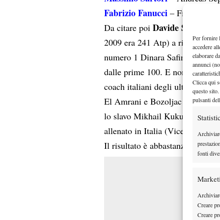
Fabrizio Fanucci
– Filippo Vola
Davide Sanguinet
Da citare poi
Per fornire 
2009 era 241 Atp) a ridosso dei t
accedere all
numero 1 Dinara Safina per provar
elaborare d
annunci (no
dalle prime 100. E non possiam
caratteristi
Clicca qui s
coach italiani degli ultimi 30 a
questo sito.
El Amrani e Bozoljac (ottimi gio
pulsanti del
lo slavo Mikhail Kukushkin, che 
Statisti
allenato in Italia (Vicenza)
Archiviar
prestazio
Il risultato è abbastanza chiaro.
fonti dive
Market
Archiviare
Creare pro
Creare pro