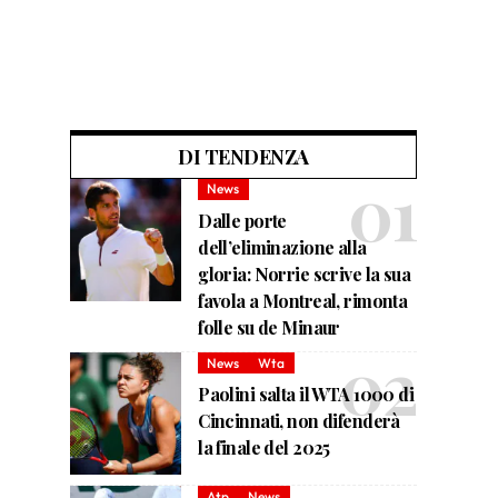
DI TENDENZA
News
Dalle porte
dell’eliminazione alla
gloria: Norrie scrive la sua
favola a Montreal, rimonta
folle su de Minaur
News
Wta
Paolini salta il WTA 1000 di
Cincinnati, non difenderà
la finale del 2025
Atp
News