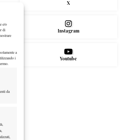
X
e e/o
r di
Instagram
mostrare
 solamente a
ilizzando i
Youtube
hermo.
enti da
tà,
a,
lizzati,