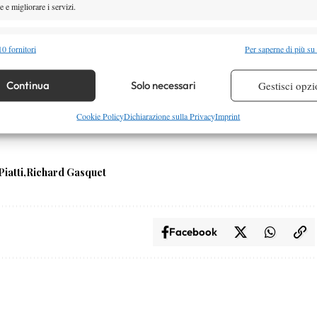
 e migliorare i servizi.
alità
Semp
0 fornitori
Per saperne di più su
 combinare dati provenienti da altre fonti di dati, Collegare diversi dispositivi,
re i dispositivi in base alle informazioni trasmesse automaticamente.
Continua
Solo necessari
Gestisci opzi
re la sicurezza, prevenire e rilevare frodi, correggere errori,
Cookie Policy
Dichiarazione sulla Privacy
Imprint
 e presentare pubblicità e contenuto, Salvare e comunicare le
Semp
sulla privacy.
iatti
Richard Gasquet
Facebook