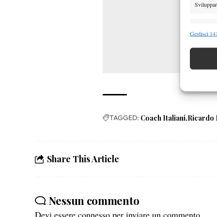
Sviluppare
Funzion
Gestisci 141
Abbinare e
Identifica
Garanti
Erogare
scelte 
TAGGED:
Coach Italiani
Ricardo P
Share This Article
Nessun commento
Devi essere
connesso
per inviare un commento.