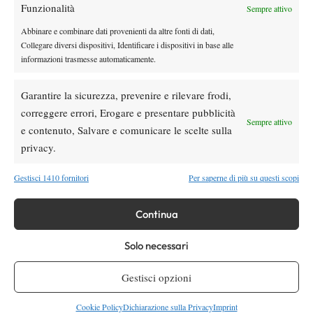
Funzionalità
Sempre attivo
Auger-Aliassime: “Bisogna rendere i
Masters 1000 più sostenibili per tutti”
Abbinare e combinare dati provenienti da altre fonti di dati,
Collegare diversi dispositivi, Identificare i dispositivi in base alle
informazioni trasmesse automaticamente.
Atp
News
Monfils sfida il tempo: a quasi 40 anni entra
Garantire la sicurezza, prevenire e rilevare frodi,
nella storia dell’Open del Canada
correggere errori, Erogare e presentare pubblicità
Sempre attivo
e contenuto, Salvare e comunicare le scelte sulla
privacy.
SOCIAL
Gestisci 1410 fornitori
Per saperne di più su questi scopi
Facebook
Continua
Solo necessari
X
Gestisci opzioni
Cookie Policy
Dichiarazione sulla Privacy
Imprint
Instagram