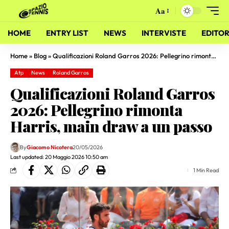
Aa
HOME
ENTRY LIST
NEWS
INTERVISTE
EDITOR
Home
»
Blog
»
Qualificazioni Roland Garros 2026: Pellegrino rimonta Harris, main draw a un passo
Atp
News
Roland Garros
Qualificazioni Roland Garros
2026: Pellegrino rimonta
Harris, main draw a un passo
By
Giacomo Nicotera
20/05/2026
Last updated: 20 Maggio 2026 10:50 am
1 Min Read