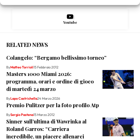
Youtube
RELATED NEWS
Colangelo: “Bergamo bellissimo torneo”
By
Matteo Torrioli
15 Febbraio 2012
Masters 1000 Miami 2026:
programma, orari e ordine di gioco
di martedì 24 marzo
By
Lapo Castrichella
24 Marzo 2026
Premio Pulitzer per la foto profilo Atp
By
Sergio Pastena
15 Marzo 2012
Sinner sull’ultima di Wawrinka al
Roland Garros: “Carriera
incredibile, un piacere allenarci