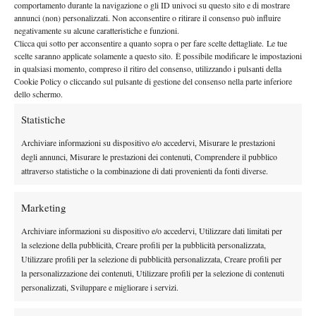
comportamento durante la navigazione o gli ID univoci su questo sito e di mostrare
annunci (non) personalizzati. Non acconsentire o ritirare il consenso può influire
negativamente su alcune caratteristiche e funzioni.
Clicca qui sotto per acconsentire a quanto sopra o per fare scelte dettagliate. Le tue
scelte saranno applicate solamente a questo sito. È possibile modificare le impostazioni
in qualsiasi momento, compreso il ritiro del consenso, utilizzando i pulsanti della
Cookie Policy o cliccando sul pulsante di gestione del consenso nella parte inferiore
dello schermo.
Statistiche
DI TENDENZA
Archiviare informazioni su dispositivo e/o accedervi, Misurare le prestazioni
degli annunci, Misurare le prestazioni dei contenuti, Comprendere il pubblico
Atp
News
attraverso statistiche o la combinazione di dati provenienti da fonti diverse.
Sinner, check-up di quattro ore a Milano:
prevenzione e controlli in vista della tournée
Marketing
americana
Archiviare informazioni su dispositivo e/o accedervi, Utilizzare dati limitati per
Le Interviste
News
la selezione della pubblicità, Creare profili per la pubblicità personalizzata,
Dal successo su Federer al presente a
Utilizzare profili per la selezione di pubblicità personalizzata, Creare profili per
Panama: il racconto di Diego De Vecchis tra
la personalizzazione dei contenuti, Utilizzare profili per la selezione di contenuti
tennis e padel
personalizzati, Sviluppare e migliorare i servizi.
Atp
News