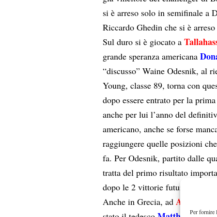
si è arreso solo in semifinale a 
Riccardo Ghedin che si è arreso
Tallahas
Sul duro si è giocato a
Don
grande speranza americana
“discusso” Waine Odesnik, al ri
Young, classe 89, torna con ques
dopo essere entrato per la prima
anche per lui l’anno del definiti
americano, anche se forse manca 
raggiungere quelle posizioni che
fa. Per Odesnik, partito dalle qu
tratta del primo risultato importa
dopo le 2 vittorie future ottenut
Atene
Anche in Grecia, ad
si è 
Per fornire 
Matthias Bach
stato il tedesco