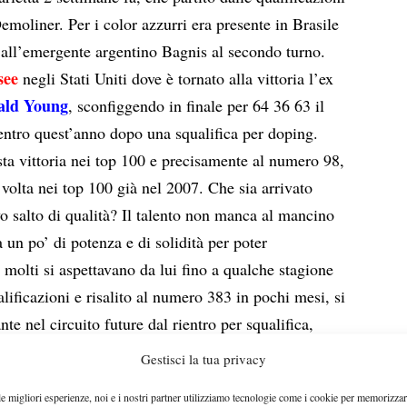
Demoliner. Per i color azzurri era presente in Brasile
 all’emergente argentino Bagnis al secondo turno.
see
negli Stati Uniti dove è tornato alla vittoria l’ex
ald Young
, sconfiggendo in finale per 64 36 63 il
entro quest’anno dopo una squalifica per doping.
ta vittoria nei top 100 e precisamente al numero 98,
 volta nei top 100 già nel 2007. Che sia arrivato
vo salto di qualità? Il talento non manca al mancino
un po’ di potenza e di solidità per poter
 molti si aspettavano da lui fino a qualche stagione
alificazioni e risalito al numero 383 in pochi mesi, si
nte nel circuito future dal rientro per squalifica,
e a gennaio e a marzo.
Gestisci la tua privacy
giocato un torneo challenger sul veloce. Il vincitore è
le migliori esperienze, noi e i nostri partner utilizziamo tecnologie come i cookie per memorizzar
inger
(99 atp) che ha vinto per abbandono la finale