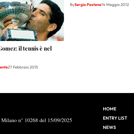
By
Sergio Pastena
14 Maggio 2012
omez: il tennis è nel
lente
27 Febbraio 2015
HOME
ENTRY LIST
b Milano n° 10268 del 15/09/2025
NEWS