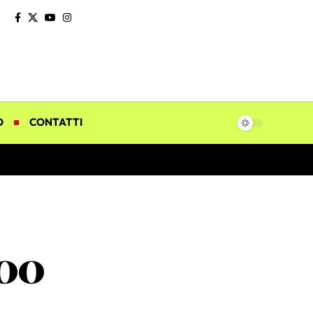
O
CONTATTI
100