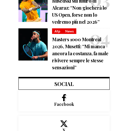
Rusedski sul futuro di
Alcaraz: “Non giocherà lo
US Open, forse non lo
vedremo più nel 2026”
Atp
News
Masters 1000 Montreal
2026, Musetti: “Mi manca
ancora la costanza, fa male
rivivere sempre le stesse
sensazioni”
SOCIAL
Facebook
X