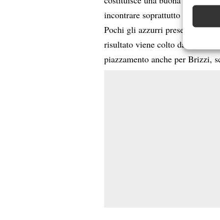
Abbinare e
Identifica
incontrare soprattutto a Johanne
Pochi gli azzurri presenti anche 
Garanti
risultato viene colto dal vetera
Erogare
piazzamento anche per Brizzi, sc
scelte 