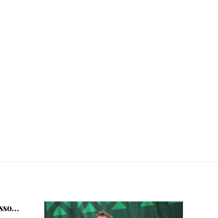
asso…