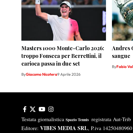
Masters 1000 Monte-Carlo 2026:
Andres G
troppo Fonseca per Berrettini, il
sangue
carioca passa in due set
By
Fabio Va
By
Giacomo Nicotera
9 Aprile 2026
Testata giornalistica
registrata Aut-Tri
Spazio Tennis
VIBES MEDIA SRL
Editore:
, P.iva 14250480960