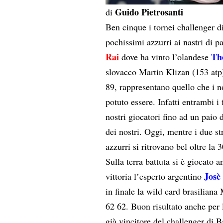
Guido Pietrosanti
di
Ben cinque i tornei challenger d
pochissimi azzurri ai nastri di pa
Rai
Th
dove ha vinto l’olandese
slovacco Martin Klizan (153 atp
89, rappresentano quello che i n
potuto essere. Infatti entrambi i 
nostri giocatori fino ad un paio 
dei nostri. Oggi, mentre i due st
azzurri si ritrovano bel oltre la
Sulla terra battuta si è giocato 
Josè
vittoria l’esperto argentino
in finale la wild card brasilian
62 62. Buon risultato anche per 
già vincitore del challenger di Ba