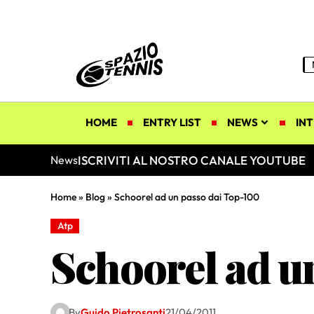
HOME
ENTRY LIST
NEWS
INT
ISCRIVITI AL NOSTRO CANALE YOUTUBE
News
Home
»
Blog
»
Schoorel ad un passo dai Top-100
Atp
Schoorel ad u
By
Guido Pietrosanti
21/04/2011