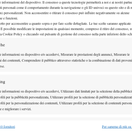
e informazioni del dispositivo. Il consenso a queste tecnologie permetterà a noi e ai nostri partne
 (75 atp). È interessante notare come Bachinger,
ati personali come il comportamento durante la navigazione o gli ID univoci su questo sito e di 
n) personalizzati. Non acconsentire o ritirare il consenso può influire negativamente su alcune
tornei challenger da inizio anno (oltre alla vittoria
che e funzioni.
otto per acconsentire a quanto sopra o per fare scelte dettagliate. Le tue scelte saranno applicate
finale e due semifinali) è solamente il nono
 È possibile modificare le impostazioni in qualsiasi momento, compreso il ritiro del consenso, ut
p dove occupa la 99esima posizione. I tedeschi non
la Cookie Policy o cliccando sul pulsante di gestione del consenso nella parte inferiore dello sc
o di Becker e Stich, ma dimostrano di saper
che
i in grado di raggiungere i top 100, a conferma di
e informazioni su dispositivo e/o accedervi, Misurare le prestazioni degli annunci, Misurare le
ni dei contenuti, Comprendere il pubblico attraverso statistiche o la combinazione di dati proveni
ur senza riuscire a produrre il fuoriclasse. Anche il
rse.
ona vena di inizio stagione, soprattutto nel circuito
rnei.
ing
Izak Van Der
rica, vittoria del giocatore di casa
 informazioni su dispositivo e/o accedervi, Utilizzare dati limitati per la selezione della pubblici
derby in finale sul connazionale Rik De Voest (158
fili per la pubblicità personalizzata, Utilizzare profili per la selezione di pubblicità personalizzat
fili per la personalizzazione dei contenuti, Utilizzare profili per la selezione di contenuti persona
, autore di risultati modesti ad eccezione del
 e migliorare i servizi.
nesburg a gennaio dove raggiunse le semifinali,
ranking e insieme ad Anderson, numero 35 del mondo,
alità
Semp
0 fornitori
Per saperne di più su
i coppa Davis, che sarebbe auspicabile non