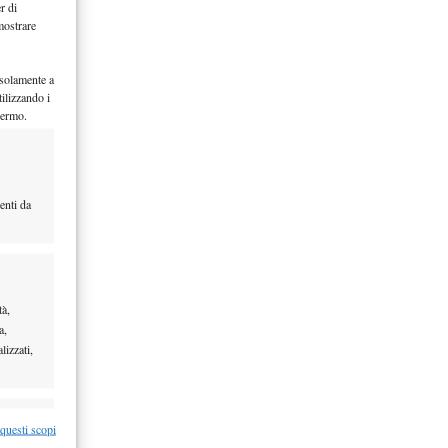
r di
mostrare
 solamente a
ilizzando i
hermo.
enti da
tà,
a,
lizzati,
re attivo
 questi scopi