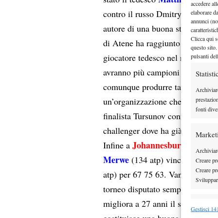
accedere all
contro il russo Dmitry Tursunov
elaborare d
annunci (no
autore di una buona stagione nei 
caratteristi
Clicca qui s
di Atene ha raggiunto anche una 
questo sito.
giocatore tedesco nel ranking at
pulsanti del
avranno più campioni del calibr
Statisti
comunque produrre tanti giocator
Archiviar
prestazio
un’organizzazione che funziona p
fonti dive
finalista Tursunov conferma la bu
challenger dove ha già vinto 2 to
Market
Johannesburg
Infine a
in Sud Af
Archiviare
Merwe
(134 atp) vincitore del 
Creare pro
Creare pro
atp) per 67 75 63. Van Der Merwe
Sviluppare
torneo disputato sempre a Johan
migliora a 27 anni il suo best 
Funzion
Gestisci 141
costituisce una buona squadra d