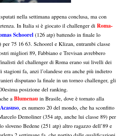
isputati nella settimana appena conclusa, ma con
Roma-
rtenza. In Italia si è giocato il challenger di
omas Schoorel
(126 atp) battendo in finale lo
) per 75 16 63. Schoorel e Klizan, entrambi classe
ostri migliori 89, Fabbiano e Trevisan avrebbero
finalisti del challenger di Roma erano sui livelli dei
di stagioni fa, anzi l’olandese era anche più indietro
ranieri disputano la finale in un torneo challenger, gli
 300esima posizione del ranking.
Blumenau
anche a
in Brasile, dove è tornato alla
 Acasuso
, ex numero 20 del mondo, che ha sconfitto
a Marcelo Demoliner (354 atp, anche lui classe 89) per
lo sloveno Bedene (251 atp) altro ragazzo dell’89 e
rletta 2 settimane fa, che partito dalle qualificazioni